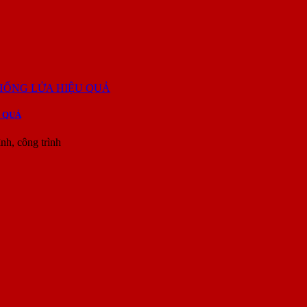
 QUẢ
h, công trình