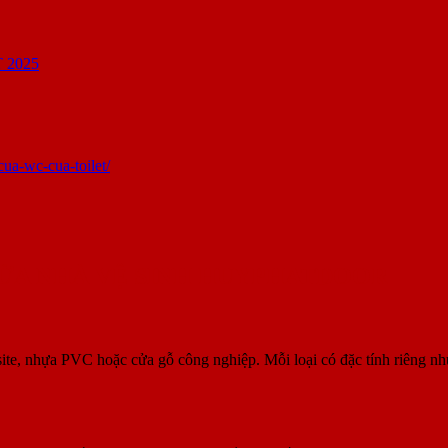
ua-wc-cua-toilet/
CỬA NHÀ VỆ SINH HUYPHATDOOR
te, nhựa PVC hoặc cửa gỗ công nghiệp. Mỗi loại có đặc tính riêng n