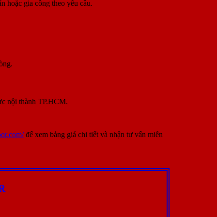
n hoặc gia công theo yêu cầu.
òng.
 vực nội thành TP.HCM.
oor.com/
để xem bảng giá chi tiết và nhận tư vấn miễn
R