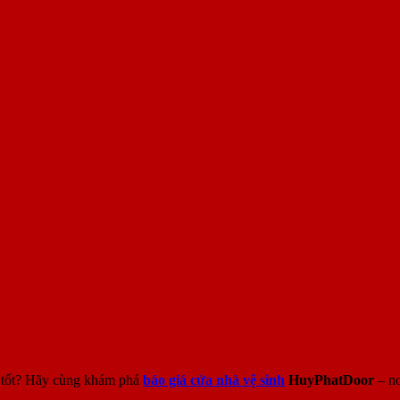
H HUYPHATDOOR MỚI NHẤT 2
á tốt? Hãy cùng khám phá
báo giá cửa nhà vệ sinh
HuyPhatDoor
– nơ