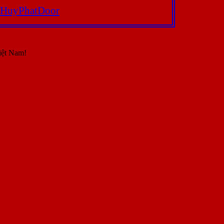
HuyPhatDoor
iệt Nam!