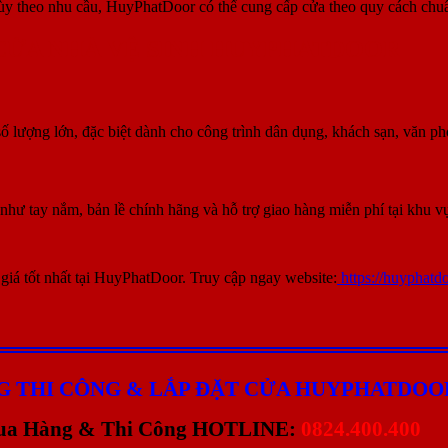
ùy theo nhu cầu, HuyPhatDoor có thể cung cấp cửa theo quy cách chuẩ
 CỬA NHÀ VỆ SINH HUYPHATDOOR
lượng lớn, đặc biệt dành cho công trình dân dụng, khách sạn, văn ph
 như tay nắm, bản lề chính hãng và hỗ trợ giao hàng miễn phí tại khu
giá tốt nhất tại HuyPhatDoor. Truy cập ngay website:
https://huyphatd
G THI CÔNG & LẮP ĐẶT CỬA HUYPHATDOO
ua Hàng & Thi Công HOTLINE:
0824.400.400