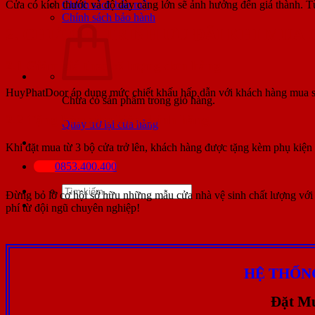
Cửa có kích thước và độ dày càng lớn sẽ ảnh hưởng đến giá thành. T
Chính sách bảo mật
Chính sách bảo hành
2. CHƯƠNG TRÌNH ƯU ĐÃI KHI MUA
2.1 Giảm giá theo số lượng đơn hàng
HuyPhatDoor áp dụng mức chiết khấu hấp dẫn với khách hàng mua số 
Chưa có sản phẩm trong giỏ hàng.
2.2 Tặng kèm phụ kiện chính hãng
Quay trở lại cửa hàng
Khi đặt mua từ 3 bộ cửa trở lên, khách hàng được tặng kèm phụ kiện
0853.400.400
Tìm
Đừng bỏ lỡ cơ hội sở hữu những mẫu cửa nhà vệ sinh chất lượng với 
kiếm:
phí từ đội ngũ chuyên nghiệp!
HỆ THỐN
Đặt M