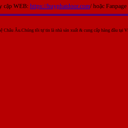
uy cập WEB:
https://huyphatdoor.com
/ hoặc Fanpage
ệ Châu Âu.Chúng tôi tự tin là nhà sản xuất & cung cấp hàng đầu tại V