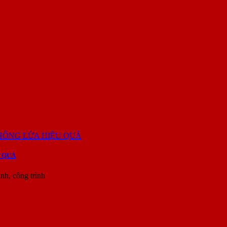
 QUẢ
h, công trình