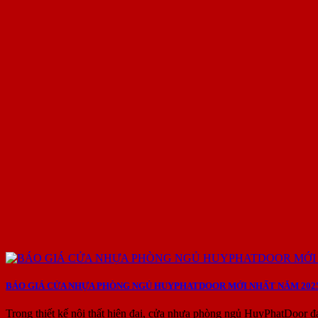
BÁO GIÁ CỬA NHỰA PHÒNG NGỦ HUYPHATDOOR MỚI NHẤT NĂM 202
Trong thiết kế nội thất hiện đại, cửa nhựa phòng ngủ HuyPhatDoor đ