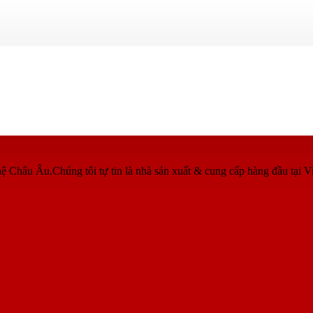
ệ Châu Âu.Chúng tôi tự tin là nhà sản xuất & cung cấp hàng đầu tại V