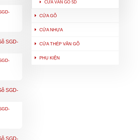
CỬA VÂN GỖ 5D
SGD-
CỬA GỖ
CỬA NHỰA
CỬA THÉP VÂN GỖ
PHỤ KIỆN
SGD-
SGD-