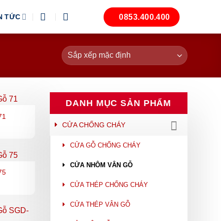
0853.400.400
N TỨC
DANH MỤC SẢN PHẨM
71
CỬA CHỐNG CHÁY
CỬA GỖ CHỐNG CHÁY
CỬA NHÔM VÂN GỖ
75
CỬA THÉP CHỐNG CHÁY
CỬA THÉP VÂN GỖ