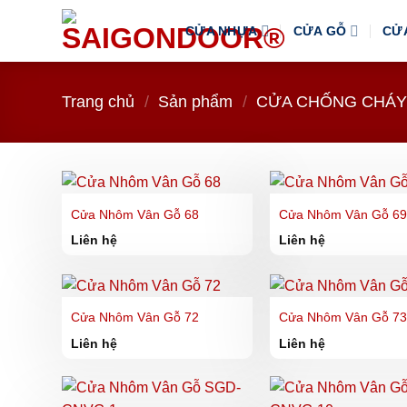
Bỏ
CỬA NHỰA
CỬA GỖ
CỬ
qua
nội
dung
Trang chủ
/
Sản phẩm
/
CỬA CHỐNG CHÁ
Cửa Nhôm Vân Gỗ 68
Cửa Nhôm Vân Gỗ 6
Liên hệ
Liên hệ
Cửa Nhôm Vân Gỗ 72
Cửa Nhôm Vân Gỗ 7
Liên hệ
Liên hệ