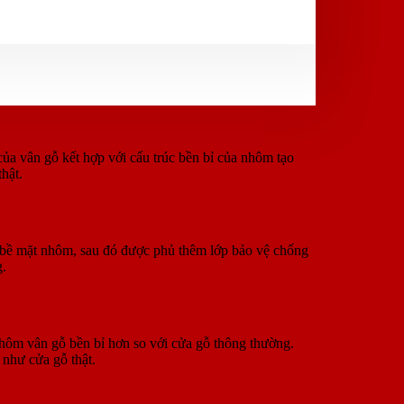
ủa vân gỗ kết hợp với cấu trúc bền bỉ của nhôm tạo
hật.
 bề mặt nhôm, sau đó được phủ thêm lớp bảo vệ chống
g.
nhôm vân gỗ bền bỉ hơn so với cửa gỗ thông thường.
như cửa gỗ thật.