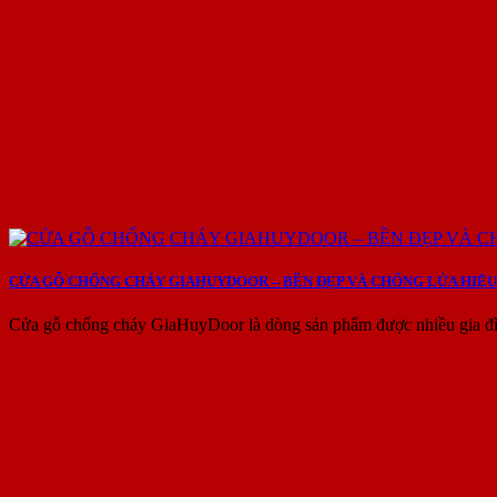
CỬA GỖ CHỐNG CHÁY GIAHUYDOOR – BỀN ĐẸP VÀ CHỐNG LỬA HIỆU
Cửa gỗ chống cháy GiaHuyDoor là dòng sản phẩm được nhiều gia đìn