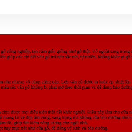
gỗ công nghiệp, tạo cảm giác giống như gỗ thật. Vẻ ngoài sang trọng c
 giúp các chi tiết vân gỗ trở nên sắc nét, tự nhiên, không khác gì gỗ t
m nhẹ nhưng vô cùng cứng cáp. Lớp vân gỗ được in hoặc ép nhiệt lên
 màu sắc vân gỗ không bị phai mờ theo thời gian và dễ dàng bảo dưỡn
chịu được mọi điều kiện thời tiết khắc nghiệt. Điều này làm cho cửa 
gỗ mang lại vẻ đẹp ấm cúng, sang trọng mà không cần bảo dưỡng nhiều 
m tốt, giúp tiết kiệm năng lượng cho ngôi nhà.
t hay mục nát như cửa gỗ, dễ dàng vệ sinh và bảo dưỡng.