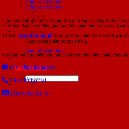
Chính sách bảo mật
Ứng dụng trong thiết kế nội thất
Chính sách bảo hành
Cửa nhôm vân gỗ được sử dụng rộng rãi trong các công trình dân dụn
kế từ hiện đại đến cổ điển, giúp tạo điểm nhấn thẩm mỹ và nâng cao gi
Tóm lại,
cửa nhôm vân gỗ
là sự lựa chọn hoàn hảo cho những ai yêu
Chưa có sản phẩm trong giỏ hàng.
Quay trở lại cửa hàng
Với kinh nghiệm nhiêu năm nghiên cứu cửa theo tiêu chuẩn công ngh
Gửi yêu cầu tư vấn
0853.400.400
Tìm
Yêu cầu gọi lại
kiếm:
Dành cho đại lý