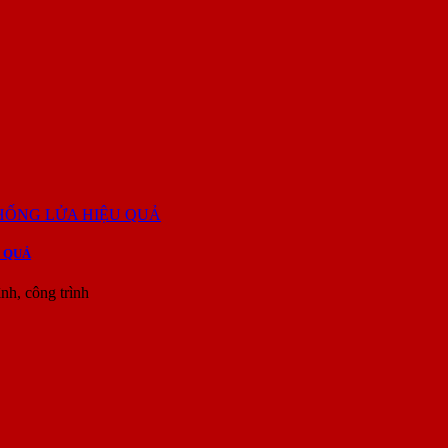
 QUẢ
h, công trình