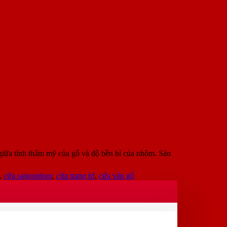
iữa tính thẩm mỹ của gỗ và độ bền bỉ của nhôm. Sản
,
cửa saigondoor
,
cửa trang trí
,
cửa vân gỗ