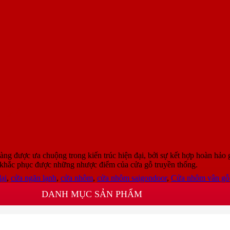
-24
ược ưa chuộng trong kiến trúc hiện đại, bởi sự kết hợp hoàn hảo g
 khắc phục được những nhược điểm của cửa gỗ truyền thống.
đại
,
cửa ngăn lạnh
,
cửa nhôm
,
cửa nhôm saigondoor
,
Cửa nhôm vân gỗ
DANH MỤC SẢN PHẨM