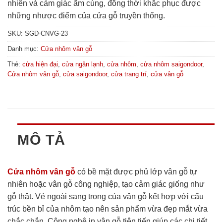
nhiên và cảm giác ấm cúng, đồng thời khắc phục được
những nhược điểm của cửa gỗ truyền thống.
SKU:
SGD-CNVG-23
Danh mục:
Cửa nhôm vân gỗ
Thẻ:
cửa hiện đại
,
cửa ngăn lạnh
,
cửa nhôm
,
cửa nhôm saigondoor
,
Cửa nhôm vân gỗ
,
cửa saigondoor
,
cửa trang trí
,
cửa vân gỗ
MÔ TẢ
Cửa nhôm vân gỗ
có bề mặt được phủ lớp vân gỗ tự
nhiên hoặc vân gỗ công nghiệp, tạo cảm giác giống như
gỗ thật. Vẻ ngoài sang trọng của vân gỗ kết hợp với cấu
trúc bền bỉ của nhôm tạo nên sản phẩm vừa đẹp mắt vừa
chắc chắn. Công nghệ in vân gỗ tiên tiến giúp các chi tiết