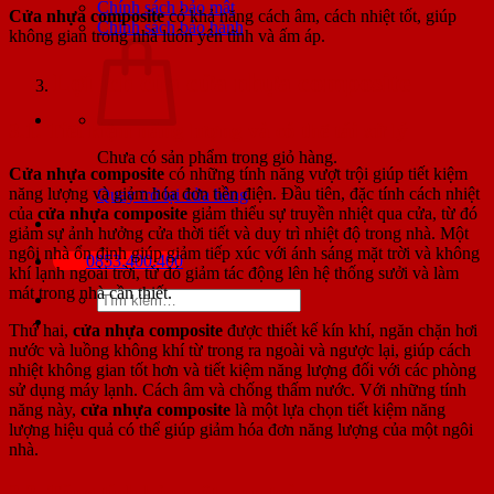
Chính sách bảo mật
Cửa nhựa composite
có khả năng cách âm, cách nhiệt tốt, giúp
Chính sách bảo hành
không gian trong nhà luôn yên tĩnh và ấm áp.
Lợi ích của cửa nhựa composite
3.1. Tiết kiệm năng lượng và có thể tái xử lý
Chưa có sản phẩm trong giỏ hàng.
Cửa nhựa composite
có những tính năng vượt trội giúp tiết kiệm
năng lượng và giảm hóa đơn tiền điện. Đầu tiên, đặc tính cách nhiệt
Quay trở lại cửa hàng
của
cửa nhựa composite
giảm thiểu sự truyền nhiệt qua cửa, từ đó
giảm sự ảnh hưởng cửa thời tiết và duy trì nhiệt độ trong nhà. Một
ngôi nhà ổn định giúp giảm tiếp xúc với ánh sáng mặt trời và không
0853.400.400
khí lạnh ngoài trời, từ đó giảm tác động lên hệ thống sưởi và làm
mát trong nhà cần thiết.
Tìm
kiếm:
Thứ hai,
cửa nhựa composite
được thiết kế kín khí, ngăn chặn hơi
nước và luồng không khí từ trong ra ngoài và ngược lại, giúp cách
nhiệt không gian tốt hơn và tiết kiệm năng lượng đối với các phòng
sử dụng máy lạnh. Cách âm và chống thấm nước. Với những tính
năng này,
cửa nhựa composite
là một lựa chọn tiết kiệm năng
lượng hiệu quả có thể giúp giảm hóa đơn năng lượng của một ngôi
nhà.
3.2. Tăng tính bảo mật – an toàn