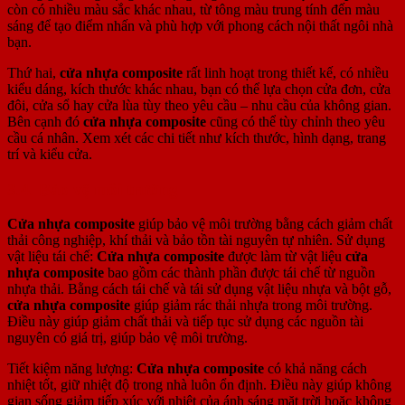
còn có nhiều màu sắc khác nhau, từ tông màu trung tính đến màu
sáng để tạo điểm nhấn và phù hợp với phong cách nội thất ngôi nhà
bạn.
Thứ hai,
cửa nhựa composite
rất linh hoạt trong thiết kế, có nhiều
kiểu dáng, kích thước khác nhau, bạn có thể lựa chọn cửa đơn, cửa
đôi, cửa sổ hay cửa lùa tùy theo yêu cầu – nhu cầu của không gian.
Bên cạnh đó
cửa nhựa composite
cũng có thể tùy chỉnh theo yêu
cầu cá nhân. Xem xét các chi tiết như kích thước, hình dạng, trang
trí và kiểu cửa.
3.4. Bảo vệ môi trường
Cửa nhựa composite
giúp bảo vệ môi trường bằng cách giảm chất
thải công nghiệp, khí thải và bảo tồn tài nguyên tự nhiên. Sử dụng
vật liệu tái chế:
Cửa nhựa composite
được làm từ vật liệu
cửa
nhựa composite
bao gồm các thành phần được tái chế từ nguồn
nhựa thải. Bằng cách tái chế và tái sử dụng vật liệu nhựa và bột gỗ,
cửa nhựa composite
giúp giảm rác thải nhựa trong môi trường.
Điều này giúp giảm chất thải và tiếp tục sử dụng các nguồn tài
nguyên có giá trị, giúp bảo vệ môi trường.
Tiết kiệm năng lượng:
Cửa nhựa composite
có khả năng cách
nhiệt tốt, giữ nhiệt độ trong nhà luôn ổn định. Điều này giúp không
gian sống giảm tiếp xúc với nhiệt của ánh sáng mặt trời hoặc không