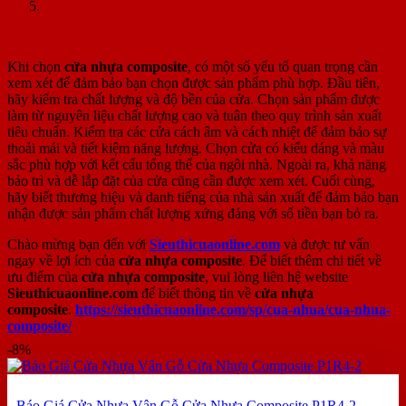
Những lưu ý khi lựa chọn cửa nhựa
composite
Khi chọn
cửa nhựa composite
, có một số yếu tố quan trọng cần
xem xét để đảm bảo bạn chọn được sản phẩm phù hợp. Đầu tiên,
hãy kiểm tra chất lượng và độ bền của cửa. Chọn sản phẩm được
làm từ nguyên liệu chất lượng cao và tuân theo quy trình sản xuất
tiêu chuẩn. Kiểm tra các cửa cách âm và cách nhiệt để đảm bảo sự
thoải mái và tiết kiệm năng lượng. Chọn cửa có kiểu dáng và màu
sắc phù hợp với kết cấu tổng thể của ngôi nhà. Ngoài ra, khả năng
bảo trì và dễ lắp đặt của cửa cũng cần được xem xét. Cuối cùng,
hãy biết thương hiệu và danh tiếng của nhà sản xuất để đảm bảo bạn
nhận được sản phẩm chất lượng xứng đáng với số tiền bạn bỏ ra.
Chào mừng bạn đến với
Sieuthicuaonline.com
và được tư vấn
ngay về lợi ích của
cửa nhựa composite
. Để biết thêm chi tiết về
ưu điểm của
cửa nhựa composite
, vui lòng liên hệ website
Sieuthicuaonline.com
để biết thông tin về
cửa nhựa
composite
.
https://sieuthicuaonline.com/sp/cua-nhua/cua-nhua-
composite/
-8%
Báo Giá Cửa Nhựa Vân Gỗ Cửa Nhựa Composite P1R4-2