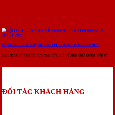
BÁO GIÁ CỬA NHÀ VỆ SINH HUYPHATDOOR MỚI NHẤT 2025
Bạn đang có nhu cầu tìm mua cửa nhà vệ sinh chất lượng, bền bỉ,
ĐỐI TÁC KHÁCH HÀNG