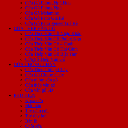
Cửa Gỗ Phòng Ngủ Đẹp
Cửa Gỗ Phòng Ngủ
Cửa Gỗ Melamine
Cửa Gỗ Pano Giá Rẻ
Cửa Gỗ Pano Veneer Giá Rẻ
CỬA THÉP VÂN GỖ
Cửa Thép Vân Gỗ Nhập Khẩu
Cửa Thép Vân Gỗ Phòng Ngủ
Cửa Thép Vân Gỗ 4 Cánh
Cửa Thép Vân Gỗ Hai Cánh
Cửa Thép Vân Gỗ Biệt Thự
Cửa Sổ Thép Vân Gỗ
CỬA CHỐNG CHÁY
Cửa Thép Chống Cháy
Cửa Gỗ Chống Cháy
Cửa nhôm vân gỗ
Cửa thép vân gỗ
Cửa vân gỗ 5D
PHỤ KIỆN
Khóa cửa
Mắt thần
Tay nắm cửa
Tay đẩy hơi
Bản lề
Chốt cửa