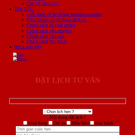
Cục hít chặn cửa
TIN TỨC
Giới thiệu về hệ thống Sieuthicuaonline
Điều khoản về sử dụng dịch vụ
Chính sách về chất lượng
Chính sách vận chuyển
Chính sách bảo mật
Chính sách bảo hành
0853.400.400
ĐẶT LỊCH TƯ VẤN
Nội dung đặt lịch ?
Mua hàng
Dự án
Đấu thầu
Bảo hành