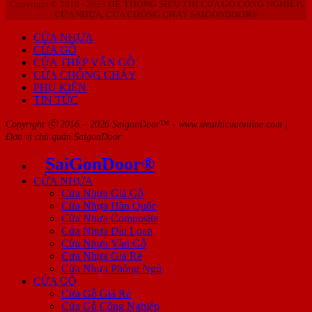
Copyright © 2010 - 2023
HỆ THỐNG SIÊU THỊ CỬA GỖ CÔNG NGHIỆP,
CỬA NHỰA, CỬA CHỐNG CHÁY SAIGONDOOR®
CỬA NHỰA
CỬA GỖ
CỬA THÉP VÂN GỖ
CỬA CHỐNG CHÁY
PHỤ KIỆN
TIN TỨC
Copyright ⓒ 2016 – 2026 SaigonDoor™ - www.sieuthicuaonline.com |
Đơn vị chủ quản SaigonDoor
SaiGonDoor®
CỬA NHỰA
Cửa Nhựa Giả Gỗ
Cửa Nhựa Hàn Quốc
Cửa Nhựa Composite
Cửa Nhựa Đài Loan
Cửa Nhựa Vân Gỗ
Cửa Nhựa Giá Rẻ
Cửa Nhựa Phòng Ngủ
CỬA GỖ
Cửa Gỗ Giá Rẻ
Cửa Gỗ Công Nghiệp