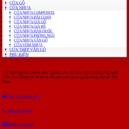
CỬA GỖ
CỬA NHỰA
CỬA NHỰA COMPOSITE
CỬA NHỰA ĐÀI LOAN
CỬA NHỰA GIẢ GỖ
CỬA NHỰA GIÁ RẺ
CỬA NHỰA HÀN QUỐC
CỬA NHỰA PHÒNG NGỦ
CỬA NHỰA VÂN GỖ
CỬA VÒM NHỰA
CỬA THÉP VÂN GỖ
PHỤ KIỆN
Với kinh nghiệm nhiêu năm nghiên cứu cửa theo tiêu chuẩn công nghệ
Châu Âu.Chúng tôi tự tin là nhà sản xuất & cung cấp hàng đầu tại Việt
Nam!
Gửi yêu cầu tư vấn
Yêu cầu gọi lại
Dành cho đại lý