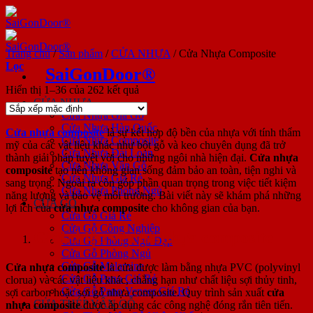
Bỏ
qua
nội
dung
Trang chủ
/
Sản phẩm
/
CỬA NHỰA
/
Cửa Nhựa Composite
Lọc
SaiGonDoor®
Hiển thị 1–36 của 262 kết quả
CỬA NHỰA
Cửa Nhựa Giả Gỗ
Cửa Nhựa Hàn Quốc
Cửa nhựa composite
là sự kết hợp độ bền của nhựa với tính thẩm
Cửa Nhựa Composite
mỹ của các vật liệu khác như bột gỗ và keo chuyên dụng đã trở
Cửa Nhựa Đài Loan
thành giải pháp tuyệt vời cho những ngôi nhà hiện đại.
Cửa nhựa
Cửa Nhựa Vân Gỗ
composite
tạo nên không gian sống đảm bảo an toàn, tiện nghi và
Cửa Nhựa Giá Rẻ
sang trọng. Ngoài ra còn góp phần quan trọng trong việc tiết kiệm
Cửa Nhựa Phòng Ngủ
năng lượng và bảo vệ môi trường. Bài viết này sẽ khám phá những
CỬA GỖ
lợi ích của
cửa nhựa composite
cho không gian của bạn.
Cửa Gỗ Giá Rẻ
Cửa Gỗ Công Nghiệp
Giới thiệu về cửa nhựa composite
Cửa Gỗ Phòng Ngủ Đẹp
Cửa Gỗ Phòng Ngủ
Cửa Gỗ Melamine
Cửa nhựa composite
là cửa được làm bằng nhựa PVC (polyvinyl
Cửa Gỗ Pano Giá Rẻ
clorua) và các vật liệu khác, chẳng hạn như chất liệu sợi thủy tinh,
Cửa Gỗ Pano Veneer Giá Rẻ
sợi carbon hoặc sợi gỗ nhựa composite. Quy trình sản xuất
cửa
CỬA THÉP VÂN GỖ
nhựa composite
được áp dụng các công nghệ đóng rắn tiên tiến.