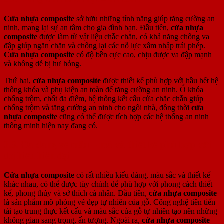
Cửa nhựa composite
sở hữu những tính năng giúp tăng cường an
ninh, mang lại sự an tâm cho gia đình bạn. Đầu tiên,
cửa nhựa
composite
được làm từ vật liệu chắc chắn, có khả năng chống va
đập giúp ngăn chặn và chống lại các nỗ lực xâm nhập trái phép.
Cửa nhựa composite
có độ bền cực cao, chịu được va đập mạnh
và không dễ bị hư hỏng.
Thứ hai,
cửa nhựa composite
được thiết kế phù hợp với hầu hết hệ
thống khóa và phụ kiện an toàn để tăng cường an ninh. Ổ khóa
chống trộm, chốt đa điểm, hệ thống kết cấu cửa chắc chắn giúp
chống trộm và tăng cường an ninh cho ngôi nhà, đồng thời
cửa
nhựa composite
cũng có thể được tích hợp các hệ thống an ninh
thông minh hiện nay đang có.
3.3. Đa dạng về mẫu – mã và thiết kế phù hợp với
thị hiếu hiện đại
Cửa nhựa composite
có rất nhiều kiểu dáng, màu sắc và thiết kế
khác nhau, có thể được tùy chỉnh để phù hợp với phong cách thiết
kế, phong thủy và sở thích cá nhân. Đầu tiên,
cửa nhựa composite
là sản phẩm mô phỏng vẻ đẹp tự nhiên của gỗ. Công nghệ tiên tiến
tái tạo trung thực kết cấu và màu sắc của gỗ tự nhiên tạo nên những
không gian sang trọng, ấn tượng. Ngoài ra,
cửa nhựa composite