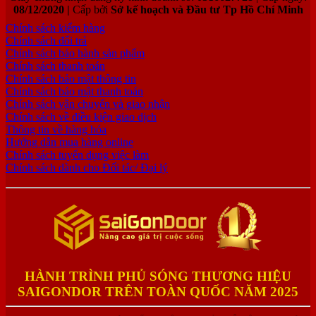
08/12/2020 |
Cấp bởi
Sở kế hoạch và Đầu tư Tp Hồ Chí Minh
Chính sách kiểm hàng
Chính sách đổi trả
Chính sách bảo hành sản phẩm
Chính sách thanh toán
Chính sách bảo mật thông tin
Chính sách bảo mật thanh toán
Chính sách vận chuyển và giao nhận
Chính sách về điều kiện giao dịch
Thông tin về hàng hóa
Hướng dẫn mua hàng online
Chính sách tuyển dụng việc làm
Chính sách dành cho Đối tác/ Đại lý
HÀNH TRÌNH PHỦ SÓNG THƯƠNG HIỆU
SAIGONDOR TRÊN TOÀN QUỐC NĂM 2025