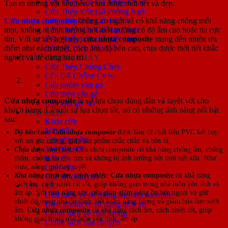
Cửa Thép Vân Gỗ Nhập Khẩu
Tạo ra những vật liệu bền, chịu được thời tiết và đẹp.
Cửa Thép Vân Gỗ Phòng Ngủ
Cửa nhựa composite
không co ngót và có khả năng chống mối
Cửa Thép Vân Gỗ 4 Cánh
mọt, không bị ảnh hưởng bởi môi trường có độ ẩm cao hoặc tia cực
Cửa Thép Vân Gỗ Hai Cánh
tím. Với sự kết hợp này,
cửa nhựa composite
mang đến nhiều ưu
Cửa Thép Vân Gỗ Biệt Thự
điểm như cách nhiệt, cách âm, độ bền cao, chịu được thời tiết khắc
Cửa Sổ Thép Vân Gỗ
nghiệt và dễ dàng bảo trì.
CỬA CHỐNG CHÁY
Cửa Thép Chống Cháy
Cửa Gỗ Chống Cháy
Đặc điểm cửa nhựa composite
Cửa nhôm vân gỗ
Cửa thép vân gỗ
Cửa nhựa composite
là sự lựa chọn đúng đắn và tuyệt vời cho
Cửa vân gỗ 5D
khách hàng. Là một sự lựa chọn tốt, nó có những tính năng nổi bật
PHỤ KIỆN
sau:
Khóa cửa
Mắt thần
Độ bền cao:
Cửa nhựa composite
được làm từ chất liệu PVC kết hợp
Tay nắm cửa
với sợi gia cường, giúp sản phẩm chắc chắn và bền bỉ.
Tay đẩy hơi
Chịu được thời tiết:
Cửa nhựa composite có khả năng chống ẩm, chống
thấm, chống tia cực tím và không bị ảnh hưởng bởi thời tiết xấu. Như
Bản lề
mưa, nắng, gió hay tuyết.
Chốt cửa
Khả năng cách âm, cách nhiệt:
Cửa nhựa composite
có khả năng
Cục hít chặn cửa
cách âm, cách nhiệt rất tốt, giúp không gian trong nhà luôn yên tĩnh và
TIN TỨC
ấm áp. Với tính năng này, cửa giúp giảm tiếng ồn bên ngoài và giữ
Giới thiệu về hệ thống Sieuthicuaonline
nhiệt độ trong nhà ổn định, tiết kiệm năng lượng và giảm hóa đơn sưởi
Điều khoản về sử dụng dịch vụ
ấm.
Cửa nhựa composite
có khả năng cách âm, cách nhiệt tốt, giúp
Chính sách về chất lượng
không gian trong nhà luôn yên tĩnh, ấm áp.
Chính sách vận chuyển