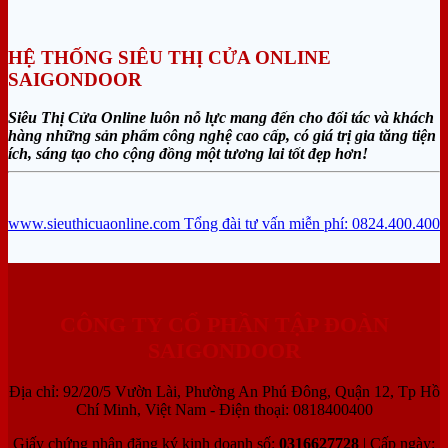
HỆ THỐNG SIÊU THỊ CỬA ONLINE
SAIGONDOOR
Siêu Thị Cửa Online luôn nỗ lực mang đến cho đối tác và khách
hàng những sản phẩm công nghệ cao cấp, có giá trị gia tăng tiện
ích, sáng tạo cho cộng đồng một tương lai tốt đẹp hơn!
www.sieuthicuaonline.com
Tổng đài tư vấn miễn phí: 0824.400.400
CÔNG TY CỔ PHẦN TẬP ĐOÀN
SAIGONDOOR
Địa chỉ: 92/20/5 Vườn Lài, Phường An Phú Đông, Quận 12, Tp Hồ
Chí Minh, Việt Nam - Điện thoại: 0818400400
Giấy chứng nhận đăng ký kinh doanh số:
0316627728
| Cấp ngày: