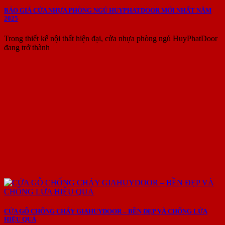
BÁO GIÁ CỬA NHỰA PHÒNG NGỦ HUYPHATDOOR MỚI NHẤT NĂM
2025
Trong thiết kế nội thất hiện đại, cửa nhựa phòng ngủ HuyPhatDoor
đang trở thành
CỬA GỖ CHỐNG CHÁY GIAHUYDOOR – BỀN ĐẸP VÀ CHỐNG LỬA
HIỆU QUẢ