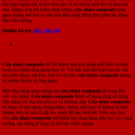
khí lạnh ngoài trời. Giảm nhu cầu về hệ thống sưởi ấm và làm mát
nhà. Bằng cách tiết kiệm năng lượng,
cửa nhựa composite
giúp
giảm lượng khí thải và tiêu thụ điện năng đồng thời giảm tác động
đến môi trường.
Hotline hỗ trợ:
0853 400 400
Ứng dụng của cửa nhựa composite
trong các công trình
Cửa nhựa composite
đã trở thành một giải pháp phổ biến và linh
hoạt cho nhiều ứng dụng thực tế. Với đặc tính kết hợp của các vật
liệu như nhựa, sợi thủy tinh và vết bẩn,
cửa nhựa composite
mang
lại nhiều lợi ích và ứng dụng.
Một ứng dụng quan trọng của
cửa nhựa composite
là trong lĩnh
vực xây dựng.
Cửa nhựa composite
được sử dụng rộng rãi trong
xây dựng các tòa nhà dân cư và thương mại.
Cửa nhựa composite
lõi thép có khả năng chống thấm, chống mối mọt và không bị ảnh
hưởng bởi các yếu tố độ ẩm, nhiệt độ hay thời tiết. Điều này làm
cho
cửa nhựa composite
trở thành lựa chọn hàng đầu cho các công
trường xây dựng ở vùng có khí hậu khắc nghiệt.