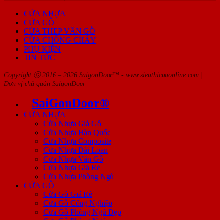
CỬA NHỰA
CỬA GỖ
CỬA THÉP VÂN GỖ
CỬA CHỐNG CHÁY
PHỤ KIỆN
TIN TỨC
Copyright ⓒ 2016 – 2026 SaigonDoor™ - www.sieuthicuaonline.com |
Đơn vị chủ quản SaigonDoor
SaiGonDoor®
CỬA NHỰA
Cửa Nhựa Giả Gỗ
Cửa Nhựa Hàn Quốc
Cửa Nhựa Composite
Cửa Nhựa Đài Loan
Cửa Nhựa Vân Gỗ
Cửa Nhựa Giá Rẻ
Cửa Nhựa Phòng Ngủ
CỬA GỖ
Cửa Gỗ Giá Rẻ
Cửa Gỗ Công Nghiệp
Cửa Gỗ Phòng Ngủ Đẹp