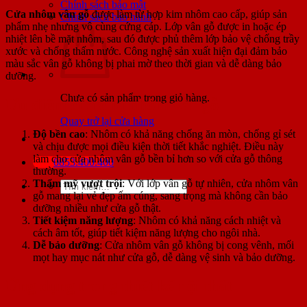
Chính sách bảo mật
Cửa nhôm vân gỗ
được làm từ hợp kim nhôm cao cấp, giúp sản
Chính sách bảo hành
phẩm nhẹ nhưng vô cùng cứng cáp. Lớp vân gỗ được in hoặc ép
nhiệt lên bề mặt nhôm, sau đó được phủ thêm lớp bảo vệ chống trầy
xước và chống thấm nước. Công nghệ sản xuất hiện đại đảm bảo
màu sắc vân gỗ không bị phai mờ theo thời gian và dễ dàng bảo
dưỡng.
Chưa có sản phẩm trong giỏ hàng.
Ưu điểm của cửa nhôm vân gỗ
Quay trở lại cửa hàng
Độ bền cao
: Nhôm có khả năng chống ăn mòn, chống gỉ sét
và chịu được mọi điều kiện thời tiết khắc nghiệt. Điều này
làm cho cửa nhôm vân gỗ bền bỉ hơn so với cửa gỗ thông
0853.400.400
thường.
Thẩm mỹ vượt trội
: Với lớp vân gỗ tự nhiên, cửa nhôm vân
Tìm
gỗ mang lại vẻ đẹp ấm cúng, sang trọng mà không cần bảo
kiếm:
dưỡng nhiều như cửa gỗ thật.
Tiết kiệm năng lượng
: Nhôm có khả năng cách nhiệt và
cách âm tốt, giúp tiết kiệm năng lượng cho ngôi nhà.
Dễ bảo dưỡng
: Cửa nhôm vân gỗ không bị cong vênh, mối
mọt hay mục nát như cửa gỗ, dễ dàng vệ sinh và bảo dưỡng.
Ứng dụng trong thiết kế nội thất