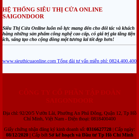
HỆ THỐNG SIÊU THỊ CỬA ONLINE
SAIGONDOOR
Siêu Thị Cửa Online luôn nỗ lực mang đến cho đối tác và khách
hàng những sản phẩm công nghệ cao cấp, có giá trị gia tăng tiện
ích, sáng tạo cho cộng đồng một tương lai tốt đẹp hơn!
www.sieuthicuaonline.com
Tổng đài tư vấn miễn phí: 0824.400.400
CÔNG TY CỔ PHẦN TẬP ĐOÀN
SAIGONDOOR
Địa chỉ: 92/20/5 Vườn Lài, Phường An Phú Đông, Quận 12, Tp Hồ
Chí Minh, Việt Nam - Điện thoại: 0818400400
Giấy chứng nhận đăng ký kinh doanh số:
0316627728
| Cấp ngày:
08/12/2020 |
Cấp bởi
Sở kế hoạch và Đầu tư Tp Hồ Chí Minh