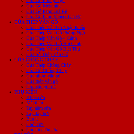
Cửa Gỗ Phòng Ngủ
Cửa Gỗ Melamine
Cửa Gỗ Pano Giá Rẻ
Cửa Gỗ Pano Veneer Giá Rẻ
CỬA THÉP VÂN GỖ
Cửa Thép Vân Gỗ Nhập Khẩu
Cửa Thép Vân Gỗ Phòng Ngủ
Cửa Thép Vân Gỗ 4 Cánh
Cửa Thép Vân Gỗ Hai Cánh
Cửa Thép Vân Gỗ Biệt Thự
Cửa Sổ Thép Vân Gỗ
CỬA CHỐNG CHÁY
Cửa Thép Chống Cháy
Cửa Gỗ Chống Cháy
Cửa nhôm vân gỗ
Cửa thép vân gỗ
Cửa vân gỗ 5D
PHỤ KIỆN
Khóa cửa
Mắt thần
Tay nắm cửa
Tay đẩy hơi
Bản lề
Chốt cửa
Cục hít chặn cửa