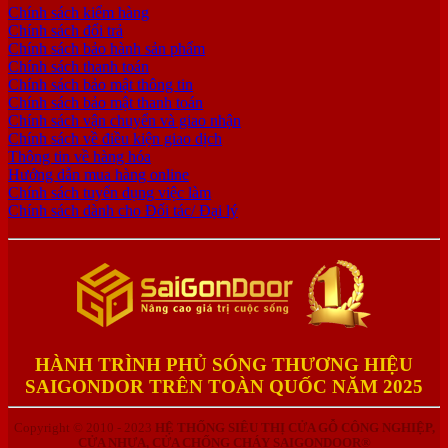
Chính sách kiểm hàng
Chính sách đổi trả
Chính sách bảo hành sản phẩm
Chính sách thanh toán
Chính sách bảo mật thông tin
Chính sách bảo mật thanh toán
Chính sách vận chuyển và giao nhận
Chính sách về điều kiện giao dịch
Thông tin về hàng hóa
Hướng dẫn mua hàng online
Chính sách tuyển dụng việc làm
Chính sách dành cho Đối tác/ Đại lý
HÀNH TRÌNH PHỦ SÓNG THƯƠNG HIỆU
SAIGONDOR TRÊN TOÀN QUỐC NĂM 2025
Copyright © 2010 - 2023
HỆ THỐNG SIÊU THỊ CỬA GỖ CÔNG NGHIỆP,
CỬA NHỰA, CỬA CHỐNG CHÁY SAIGONDOOR®