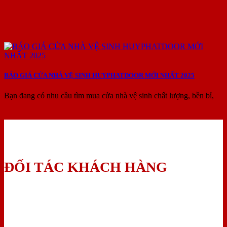
BÁO GIÁ CỬA NHÀ VỆ SINH HUYPHATDOOR MỚI NHẤT 2025
Bạn đang có nhu cầu tìm mua cửa nhà vệ sinh chất lượng, bền bỉ,
ĐỐI TÁC KHÁCH HÀNG