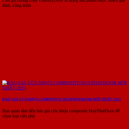
Cửa gỗ chống cháy GiaHuyDoor là dòng sản phẩm được nhiều gia
đình, công trình
BÁO GIÁ CỬA NHỰA COMPOSITE HUYPHATDOOR MỚI NHẤT 2025
Bạn quan tâm đến báo giá cửa nhựa composite HuyPhatDoor để
chọn loại cửa phù