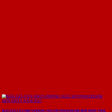
BÀI VIẾT MỚI NHẤT
BÁO GIÁ CỬA NHỰA PHÒNG NGỦ HUYPHATDOOR MỚI NHẤT NĂM