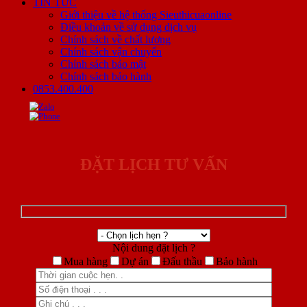
TIN TỨC
Giới thiệu về hệ thống Sieuthicuaonline
Điều khoản về sử dụng dịch vụ
Chính sách về chất lượng
Chính sách vận chuyển
Chính sách bảo mật
Chính sách bảo hành
0853.400.400
ĐẶT LỊCH TƯ VẤN
Nội dung đặt lịch ?
Mua hàng
Dự án
Đấu thầu
Bảo hành