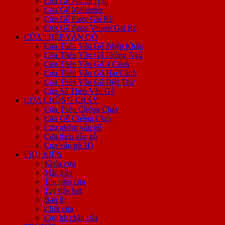
Cửa Gỗ Phòng Ngủ
Cửa Gỗ Melamine
Cửa Gỗ Pano Giá Rẻ
Cửa Gỗ Pano Veneer Giá Rẻ
CỬA THÉP VÂN GỖ
Cửa Thép Vân Gỗ Nhập Khẩu
Cửa Thép Vân Gỗ Phòng Ngủ
Cửa Thép Vân Gỗ 4 Cánh
Cửa Thép Vân Gỗ Hai Cánh
Cửa Thép Vân Gỗ Biệt Thự
Cửa Sổ Thép Vân Gỗ
CỬA CHỐNG CHÁY
Cửa Thép Chống Cháy
Cửa Gỗ Chống Cháy
Cửa nhôm vân gỗ
Cửa thép vân gỗ
Cửa vân gỗ 5D
PHỤ KIỆN
Khóa cửa
Mắt thần
Tay nắm cửa
Tay đẩy hơi
Bản lề
Chốt cửa
Cục hít chặn cửa