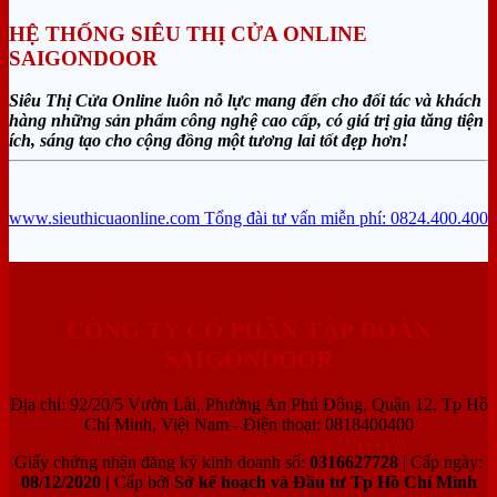
HỆ THỐNG SIÊU THỊ CỬA ONLINE
SAIGONDOOR
Siêu Thị Cửa Online luôn nỗ lực mang đến cho đối tác và khách
hàng những sản phẩm công nghệ cao cấp, có giá trị gia tăng tiện
ích, sáng tạo cho cộng đồng một tương lai tốt đẹp hơn!
www.sieuthicuaonline.com
Tổng đài tư vấn miễn phí: 0824.400.400
CÔNG TY CỔ PHẦN TẬP ĐOÀN
SAIGONDOOR
Địa chỉ: 92/20/5 Vườn Lài, Phường An Phú Đông, Quận 12, Tp Hồ
Chí Minh, Việt Nam - Điện thoại: 0818400400
Giấy chứng nhận đăng ký kinh doanh số:
0316627728
| Cấp ngày:
08/12/2020 |
Cấp bởi
Sở kế hoạch và Đầu tư Tp Hồ Chí Minh