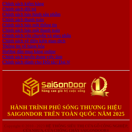
Chính sách kiểm hàng
Chính sách đổi trả
Chính sách bảo hành sản phẩm
Chính sách thanh toán
Chính sách bảo mật thông tin
Chính sách bảo mật thanh toán
Chính sách vận chuyển và giao nhận
Chính sách về điều kiện giao dịch
Thông tin về hàng hóa
Hướng dẫn mua hàng online
Chính sách tuyển dụng việc làm
Chính sách dành cho Đối tác/ Đại lý
HÀNH TRÌNH PHỦ SÓNG THƯƠNG HIỆU
SAIGONDOR TRÊN TOÀN QUỐC NĂM 2025
Copyright © 2010 - 2023
HỆ THỐNG SIÊU THỊ CỬA GỖ CÔNG NGHIỆP,
CỬA NHỰA, CỬA CHỐNG CHÁY SAIGONDOOR®