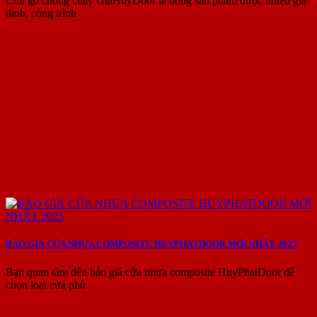
Cửa gỗ chống cháy GiaHuyDoor là dòng sản phẩm được nhiều gia
đình, công trình
BÁO GIÁ CỬA NHỰA COMPOSITE HUYPHATDOOR MỚI NHẤT 2025
Bạn quan tâm đến báo giá cửa nhựa composite HuyPhatDoor để
chọn loại cửa phù