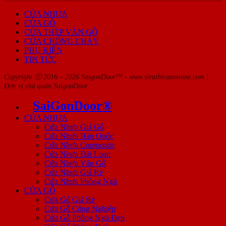
CỬA NHỰA
CỬA GỖ
CỬA THÉP VÂN GỖ
CỬA CHỐNG CHÁY
PHỤ KIỆN
TIN TỨC
Copyright ⓒ 2016 – 2026 SaigonDoor™ - www.sieuthicuaonline.com |
Đơn vị chủ quản SaigonDoor
SaiGonDoor®
CỬA NHỰA
Cửa Nhựa Giả Gỗ
Cửa Nhựa Hàn Quốc
Cửa Nhựa Composite
Cửa Nhựa Đài Loan
Cửa Nhựa Vân Gỗ
Cửa Nhựa Giá Rẻ
Cửa Nhựa Phòng Ngủ
CỬA GỖ
Cửa Gỗ Giá Rẻ
Cửa Gỗ Công Nghiệp
Cửa Gỗ Phòng Ngủ Đẹp