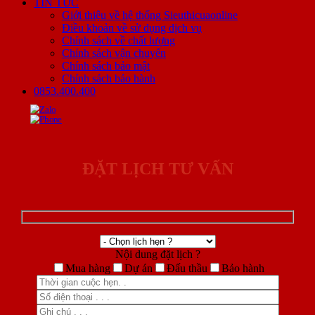
TIN TỨC
Giới thiệu về hệ thống Sieuthicuaonline
Điều khoản về sử dụng dịch vụ
Chính sách về chất lượng
Chính sách vận chuyển
Chính sách bảo mật
Chính sách bảo hành
0853.400.400
ĐẶT LỊCH TƯ VẤN
Nội dung đặt lịch ?
Mua hàng
Dự án
Đấu thầu
Bảo hành