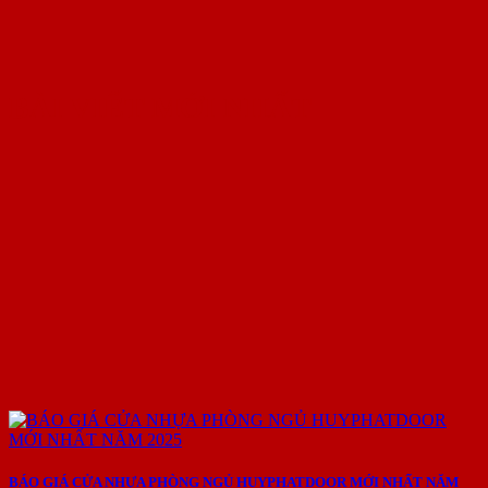
BÀI VIẾT MỚI NHẤT
BÁO GIÁ CỬA NHỰA PHÒNG NGỦ HUYPHATDOOR MỚI NHẤT NĂM