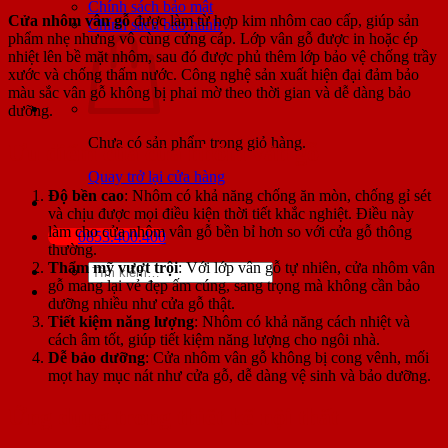
Chính sách bảo mật
Cửa nhôm vân gỗ
được làm từ hợp kim nhôm cao cấp, giúp sản
Chính sách bảo hành
phẩm nhẹ nhưng vô cùng cứng cáp. Lớp vân gỗ được in hoặc ép
nhiệt lên bề mặt nhôm, sau đó được phủ thêm lớp bảo vệ chống trầy
xước và chống thấm nước. Công nghệ sản xuất hiện đại đảm bảo
màu sắc vân gỗ không bị phai mờ theo thời gian và dễ dàng bảo
dưỡng.
Chưa có sản phẩm trong giỏ hàng.
Ưu điểm của cửa nhôm vân gỗ
Quay trở lại cửa hàng
Độ bền cao
: Nhôm có khả năng chống ăn mòn, chống gỉ sét
và chịu được mọi điều kiện thời tiết khắc nghiệt. Điều này
làm cho cửa nhôm vân gỗ bền bỉ hơn so với cửa gỗ thông
0853.400.400
thường.
Thẩm mỹ vượt trội
: Với lớp vân gỗ tự nhiên, cửa nhôm vân
Tìm
gỗ mang lại vẻ đẹp ấm cúng, sang trọng mà không cần bảo
kiếm:
dưỡng nhiều như cửa gỗ thật.
Tiết kiệm năng lượng
: Nhôm có khả năng cách nhiệt và
cách âm tốt, giúp tiết kiệm năng lượng cho ngôi nhà.
Dễ bảo dưỡng
: Cửa nhôm vân gỗ không bị cong vênh, mối
mọt hay mục nát như cửa gỗ, dễ dàng vệ sinh và bảo dưỡng.
Ứng dụng trong thiết kế nội thất