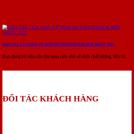
BÁO GIÁ CỬA NHÀ VỆ SINH HUYPHATDOOR MỚI NHẤT 2025
Bạn đang có nhu cầu tìm mua cửa nhà vệ sinh chất lượng, bền bỉ,
ĐỐI TÁC KHÁCH HÀNG