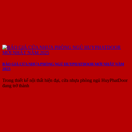
BÁO GIÁ CỬA NHỰA PHÒNG NGỦ HUYPHATDOOR MỚI NHẤT NĂM
2025
Trong thiết kế nội thất hiện đại, cửa nhựa phòng ngủ HuyPhatDoor
đang trở thành