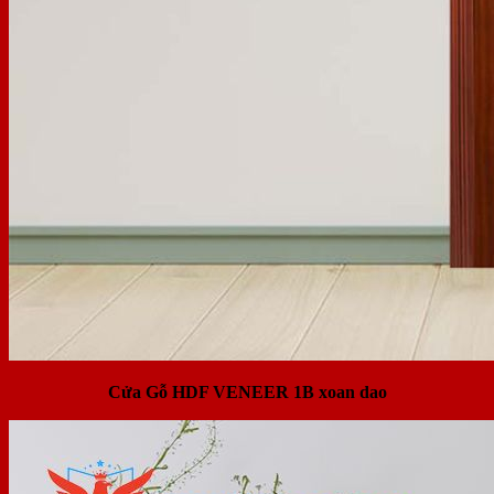
Cửa Gỗ HDF VENEER 1B xoan dao