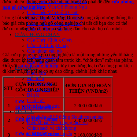
Cửa Thép Vân Gỗ Nhập Khẩu
được nhiều không gian khác nhau, trong đó phải để đến
cửa phòng
Cửa Thép Vân Gỗ Phòng Ngủ
ngủ gỗ công nghiệp
.
Cửa Thép Vân Gỗ 4 Cánh
Trong bài viết này Thịnh Vượng Door sẽ cung cấp nhưng thông tin
Cửa Thép Vân Gỗ Hai Cánh
báo giá cửa phòng ngủ gỗ công nghiệp chi tiết để bạn đọc có thể
Cửa Thép Vân Gỗ Biệt Thự
đưa ra những lựa chọn mua sắ đúng đắn cho căn hộ của mình.
Cửa Sổ Thép Vân Gỗ
CỬA CHỐNG CHÁY
Cửa Thép Chống Cháy
1. Bảng giá cửa phòng ngủ gỗ công nghiệp
Cửa Gỗ Chống Cháy
Cửa nhôm vân gỗ
Giá cửa phòng ngủ gỗ công nghiệp là một trong những yếu tố hàng
Cửa thép vân gỗ
đầu được khách hàng quan tâm trước khi “chốt đơn” một sản phẩm.
Cửa vân gỗ 5D
Đối với
cửa gỗ công nghiệp
, tùy theo từng loại cửa cùng phụ kiện
PHỤ KIỆN
đi kèm mà chi phí sẽ có sự dao động, chênh lệch khác nhau.
Khóa cửa
Mắt thần
Tay nắm cửa
CỬA PHÒNG NGỦ
ĐƠN GIÁ BỘ HOÀN
STT
Tay đẩy hơi
GỖ CÔNG NGHIỆP
THIỆN (VNĐ/m2)
Bản lề
Chốt cửa
Cửa
1
2.300.000đ/bộ
Cục hít chặn cửa
gỗ HDF Melamine
TIN TỨC
Giới thiệu về hệ thống Sieuthicuaonline
Cửa gỗ HDF Veneer
2
2.350.000đ/bộ
Điều khoản về sử dụng dịch vụ
Chính sách về chất lượng
Chính sách vận chuyển
Cửa gỗ MDF Veneer
3
3.168.000đ/bộ