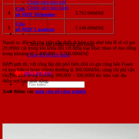
Chính sách bảo mật
Chính sách bảo hành
Cửa
4
3.762.000đ/bộ
gỗ MDF Melamine
Cửa
5
5.148.000đ/bộ
gỗ MDF Laminate
Ngoài ra, đối với phụ kiện cần thiết đi kèm cửa như bản lề sẽ có giá
Chưa có sản phẩm trong giỏ hàng.
20.000đ/ cái trong khi khóa đối với từng loại khác nhau sẽ dao động
trong khoảng từ 5.400.000 – 5.700.000đ/bộ
Quay trở lại cửa hàng
Bên cạnh đó, với công lắp đặt phổ biến (Đã có gia công bắn Foam
và keo Silicol hoàn chỉnh) thường là 300.000đ/bộ, cùng chi phí vận
0853.400.400
chuyển nằm trong khoảng 300.000 – 500.000đ tùy khu vực địa
điểm nơi bạn sinh sống.
Tìm
kiếm:
Xem thêm: các
mẫu cửa gỗ công nghiệp
2. Ưu điểm khi sử dụng cửa gỗ công
nghiệp cho phòng ngủ