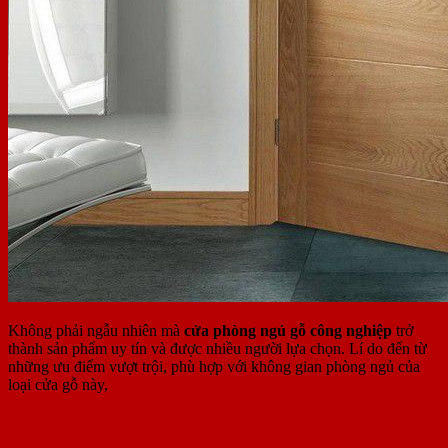
Không phải ngẫu nhiên mà
cửa phòng ngủ gỗ công nghiệp
trở
thành sản phẩm uy tín và được nhiều người lựa chọn. Lí do đến từ
những ưu điểm vượt trội, phù hợp với không gian phòng ngủ của
loại cửa gỗ này,
2.1 Độ bền tốt, khả năng chống mối mọt, cong vênh