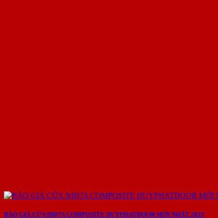
BÁO GIÁ CỬA NHỰA COMPOSITE HUYPHATDOOR MỚI NHẤT 2025