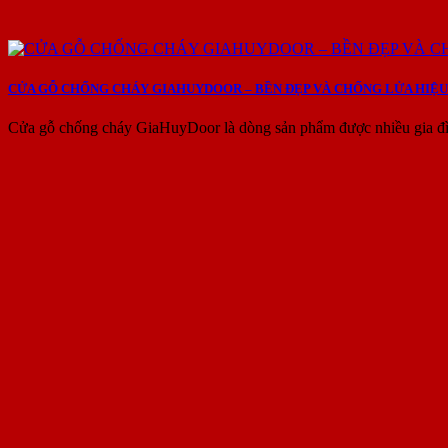
CỬA GỖ CHỐNG CHÁY GIAHUYDOOR – BỀN ĐẸP VÀ CHỐNG LỬA HIỆU
Cửa gỗ chống cháy GiaHuyDoor là dòng sản phẩm được nhiều gia đìn