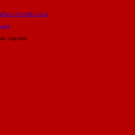
 QUẢ
h, công trình