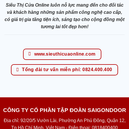
Siêu Thị Cửa Online luôn nỗ lực mang đến cho đối tác
và khách hàng những sản phẩm công nghệ cao cấp,
có giá trị gia tăng tiện ích, sáng tạo cho cộng đồng một
tương lai tốt đẹp hơn!
www.sieuthicuaonline.com
Tổng đài tư vấn miễn phí: 0824.400.400
CÔNG TY CỔ PHẦN TẬP ĐOÀN SAIGONDOOR
Địa chỉ: 92/20/5 Vườn Lài, Phường An Phú Đông, Quận 12,
Tp Hồ Chí Minh, Việt Nam - Điện thoại: 0818400400