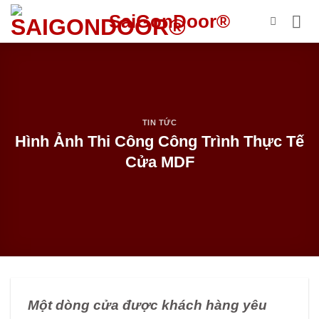
Bỏ
SaiGonDoor®
qua
nội
dung
TIN TỨC
Hình Ảnh Thi Công Công Trình Thực Tế
Cửa MDF
Một dòng cửa được khách hàng yêu