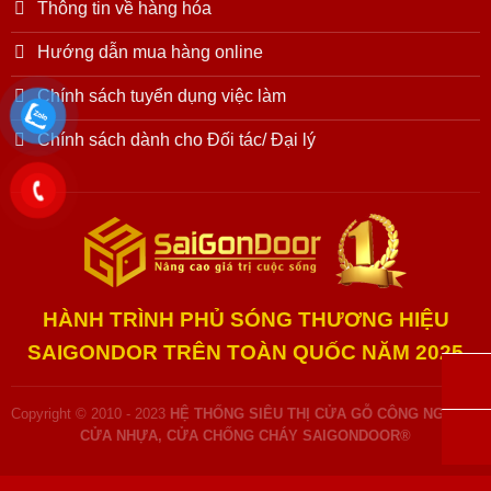
Thông tin về hàng hóa
Hướng dẫn mua hàng online
Chính sách tuyển dụng việc làm
Chính sách dành cho Đối tác/ Đại lý
HÀNH TRÌNH PHỦ SÓNG THƯƠNG HIỆU
SAIGONDOR TRÊN TOÀN QUỐC NĂM 2025
Đặt l
Copyright © 2010 - 2023
HỆ THỐNG SIÊU THỊ CỬA GỖ CÔNG NGHIỆP,
CỬA NHỰA, CỬA CHỐNG CHÁY SAIGONDOOR®
Hotli