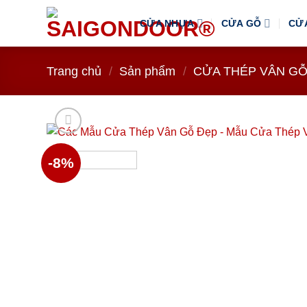
Bỏ
CỬA NHỰA
CỬA GỖ
CỬ
qua
nội
dung
Trang chủ
/
Sản phẩm
/
CỬA THÉP VÂN G
-8%