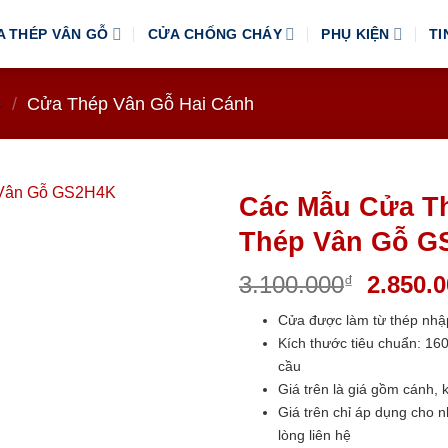
A THÉP VÂN GỖ
CỬA CHỐNG CHÁY
PHỤ KIỆN
TI
Ỗ
/
Cửa Thép Vân Gỗ Hai Cánh
Các Mẫu Cửa T
Thép Vân Gỗ G
Giá
3.100.000
2.850.
₫
gốc
Cửa được làm từ thép nhậ
là:
Kích thước tiêu chuẩn: 
3.100.0
cầu
Giá trên là giá gồm cánh, 
Giá trên chỉ áp dụng cho 
lòng liên hệ