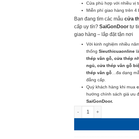
Cửa phù hợp với nhiều vị t
Miễn phí giao hàng trên 4
Bạn đang tìm các mẫu
cửa t
cấp uy tín?
SaiGonDoor
tự t
giao hàng – lắp đặt tận nơi
Với kinh nghiệm nhiều năm
thống
Sieuthicuaonline
là
thép vân gỗ, cửa thép n
ngủ, cửa thép vân gỗ biệ
thép vân gỗ
…đa dạng mẫu 
đẳng cấp.
Quý khách hàng khi mua
c
hướng chính sách giá ưu đã
SaiGonDoor.
Các Mẫu Cửa Thép Vân Gỗ Đẹ