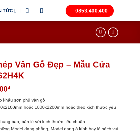
0853.400.400
N TỨC
hép Vân Gỗ Đẹp – Mẫu Cửa
S2H4K
Giá
000
₫
hiện
p khẩu sơn phủ vân gỗ
tại
1600x2100mm hoặc 1800x2200mm hoặc theo kích thước yêu
00₫.
là:
2.850.000₫.
khung bao, bản lề với kích thước tiêu chuẩn
những Model dạng phẳng, Model dạng ô kính hay lá sách vui