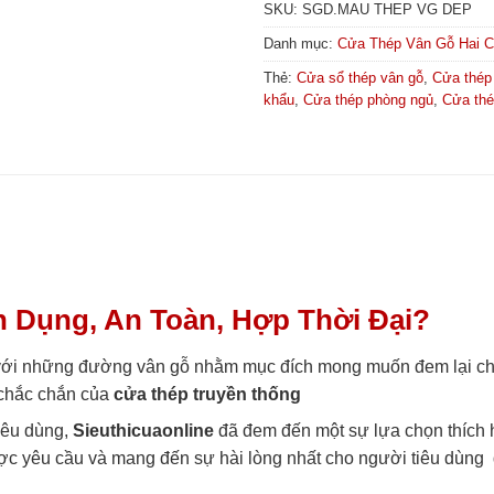
SKU:
SGD.MAU THEP VG DEP
Danh mục:
Cửa Thép Vân Gỗ Hai 
Thẻ:
Cửa sổ thép vân gỗ
,
Cửa thép
khẩu
,
Cửa thép phòng ngủ
,
Cửa thé
 Dụng, An Toàn, Hợp Thời Đại?
với những đường vân gỗ nhằm mục đích mong muốn đem lại cho
, chắc chắn của
cửa thép truyền thống
iêu dùng,
Sieuthicuaonline
đã đem đến một sự lựa chọn thích
ợc yêu cầu và mang đến sự hài lòng nhất cho người tiêu dùng