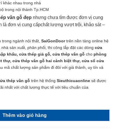
rí khác nhau trong nhà
 bộ trong nội thành Tp.HCM
hép vân gỗ đẹp
nhưng chưa tìm được đơn vị cung
in là đơn vị cung cấpchất lượng vượt trội, khảo sát –
 trong ngành nội thất,
SaiGonDoor
trên nền tảng online hệ
 nhà sản xuất, phân phối, thi công lắp đặt các dòng
cửa
hập khẩu, cửa thép giả gỗ, cửa thép vân gỗ
cho
phòng
t thự, cửa thép vân gỗ hai cánh biệt thự, cửa sổ cửa
mã chất lượng sản phẩm đi đôi với giá thành, uy tín và
ửa thép vân gỗ
trên hệ thống
Sieuthicuaonline
sẽ được
i nhất với chất lượng thực tế với tiêu chuẩn của
p - Mẫu Cửa Thép Vân Gỗ GS2H4K số lượng
Thêm vào giỏ hàng