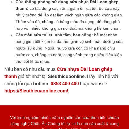
Cửa thông phòng sử dụng cửa nhựa Đài Loan ghép
thanh:
có tác dụng cách âm, giảm ồn rất tốt. Bộ cửa này
rất lý tưởng để lắp đặt làm vách ngăn giữa các không gian.
Thêm vào đó, chúng có bảng màu đa dạng, dễ dàng phù
hợp với nhiều không gian nội thất mà không hề kén chọn.
Các mẫu cửa toilet, nhà tắm, ban công:
bề mặt nhẵn
bóng giúp tiết kiệm tối đa thời gian vệ sinh, bảo dưỡng của
người sử dụng. Ngoài ra, vỏ cửa còn có khả năng chịu
nước cao, chống co ngót, cong vênh trong nhiều điều kiện
thời tiết khác nhau.
Nếu bạn có nhu cầu mua
Cửa nhựa Đài Loan ghép
thanh
giá tốt nhất tại
Sieuthicuaonline
. Hãy liên hệ với
chúng tôi qua
hotline:
0853 400 400
hoặc website:
https://Sieuthicuaonline.com/
.
Với kinh nghiệm nhiêu năm nghiên cứu cửa theo tiêu chuẩn
công nghệ Châu Âu.Chúng tôi tự tin là nhà sản xuất & cung