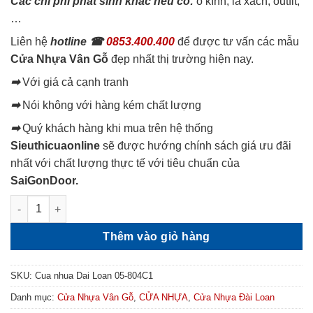
Các chi phí phát sinh khác nếu có:
ô kính, lá xách, outfit,
…
Liên hệ
hotline ☎
0853.400.400
để được tư vấn các mẫu
Cửa Nhựa Vân Gỗ
đẹp nhất thị trường hiện nay.
➡
Với giá cả cạnh tranh
➡
Nói không với hàng kém chất lượng
➡
Quý khách hàng khi mua trên hệ thống
Sieuthicuaonline
sẽ được hướng chính sách giá ưu đãi
nhất với chất lượng thực tế với tiêu chuẩn của
SaiGonDoor.
Cửa Composite Giá Rẻ Cửa Nhựa Đài Loan 05-804C1 số lượng
Thêm vào giỏ hàng
SKU:
Cua nhua Dai Loan 05-804C1
Danh mục:
Cửa Nhựa Vân Gỗ
,
CỬA NHỰA
,
Cửa Nhựa Đài Loan