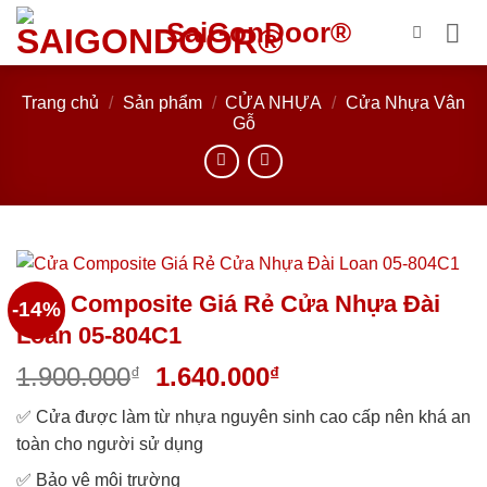
Bỏ
SaiGonDoor®
qua
nội
dung
Trang chủ
/
Sản phẩm
/
CỬA NHỰA
/
Cửa Nhựa Vân
Gỗ
Cửa Composite Giá Rẻ Cửa Nhựa Đài
-14%
Loan 05-804C1
Giá
Giá
1.900.000
1.640.000
₫
₫
gốc
hiện
✅
Cửa được làm từ nhựa nguyên sinh cao cấp nên khá an
là:
tại
toàn cho người sử dụng
1.900.000₫.
là:
1.640.000₫.
✅
Bảo vệ môi trường