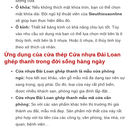
lượng cửa.
Ổ khóa:
Nếu không thích mặt khóa tròn, bạn có thể chọn
mặt khóa dài. Đội ngũ kỹ thuật viên của
Sieuthicuaonline
sẽ giúp bạn thực hiện điều đó.
Ô kính:
Thiết kế bảng kính có khả năng chịu lực tốt. Tùy
vào nhu cầu sử dụng mà bạn có thể lựa chọn một bên là ô
thủy tinh, một bên là ô nhựa. Hoặc ô nhựa, ô thủy tinh tùy
theo sở thích cá nhân.
Ứng dụng của cửa thép Cửa nhựa Đài Loan
ghép thanh trong đời sống hàng ngày
Cửa nhựa Đài Loan ghép thanh là mẫu cửa phòng
ngủ:
họa tiết sọc khâu, vân gỗ mẫu mã đa dạng tạo nên sự
sang trọng, quý phái. Do đó, loại cửa này rất phổ biến,
được nhiều khách sạn, phòng ngủ gia đình lắp đặt…
Cửa nhựa Đài Loan ghép thanh mẫu mã cửa văn
phòng:
So với các sản phẩm khác trên thị trường thì giá
thành ưu đãi, mẫu mã đẹp. Sản phẩm nội thất cửa này rất
phù hợp với túi tiền của các công ty, văn phòng, tòa nhà, cơ
quan, bệnh viện…