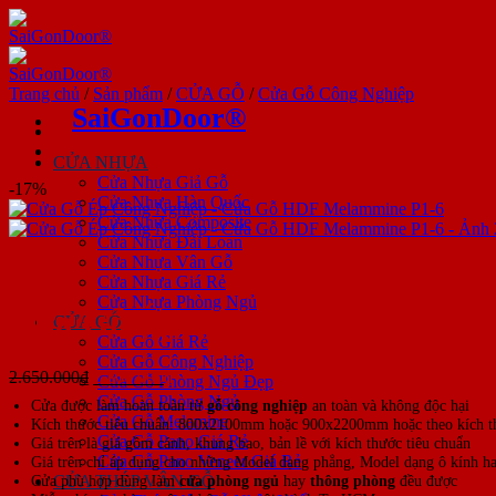
Bỏ
qua
nội
dung
Trang chủ
/
Sản phẩm
/
CỬA GỖ
/
Cửa Gỗ Công Nghiệp
SaiGonDoor®
CỬA NHỰA
Cửa Nhựa Giả Gỗ
-17%
Cửa Nhựa Hàn Quốc
Cửa Nhựa Composite
Cửa Nhựa Đài Loan
Cửa Nhựa Vân Gỗ
Cửa Nhựa Giá Rẻ
Cửa Nhựa Phòng Ngủ
Cửa Gỗ Ép Công Nghiệp – Cửa
CỬA GỖ
Cửa Gỗ Giá Rẻ
Cửa Gỗ Công Nghiệp
Giá
Giá
2.650.000
₫
2.200.000
₫
Cửa Gỗ Phòng Ngủ Đẹp
gốc
hiện
Cửa Gỗ Phòng Ngủ
Cửa được làm hoàn toàn từ
gỗ công nghiệp
an toàn và không độc hại
là:
tại
Cửa Gỗ Melamine
Kích thước tiêu chuẩn: 800x2100mm hoặc 900x2200mm hoặc theo kích t
2.650.000₫.
là:
Cửa Gỗ Pano Giá Rẻ
Giá trên là giá gồm cánh, khung bao, bản lề với kích thước tiêu chuẩn
2.200.000₫.
Cửa Gỗ Pano Veneer Giá Rẻ
Giá trên chỉ áp dụng cho những Model dạng phẳng, Model dạng ô kính hay
Cửa phù hợp dùng làm
cửa phòng ngủ
hay
thông phòng
đều được
CỬA THÉP VÂN GỖ