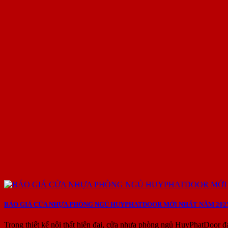
BÁO GIÁ CỬA NHỰA PHÒNG NGỦ HUYPHATDOOR MỚI NHẤT NĂM 202
Trong thiết kế nội thất hiện đại, cửa nhựa phòng ngủ HuyPhatDoor đ