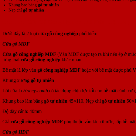
Khung bao bằng
gỗ tự nhiên
Nẹp chỉ
gỗ tự nhiên
Các Loại Cửa Gỗ Công Nghiệp Phổ Biến Hiện Nay
Dưới đây là 2 loại
cửa gỗ công nghiệp
phổ biến:
Cửa gỗ MDF
Cửa gỗ công nghiệp MDF
(Ván MDF được tạo ra khi nén ép ở mức n
từng loại
cửa gỗ công nghiệp
khác nhau
Bề mặt là lớp ván
gỗ công nghiệp MD
F hoặc với bề mặt được phủ
V
Khung xương
gỗ tự nhiên
Lõi cửa là
Honey-comb
có tác dụng chịu lực tốt cho bề mặt cánh cử
Khung bao làm bằng
gỗ tự nhiên
45×110. Nẹp chỉ
gỗ tự nhiên
50×
Độ dày cánh: 40mm
Giá
cửa gỗ công nghiệp MDF
phụ thuộc vào kích thước, lớp bề mặt,
Cửa gỗ HDF