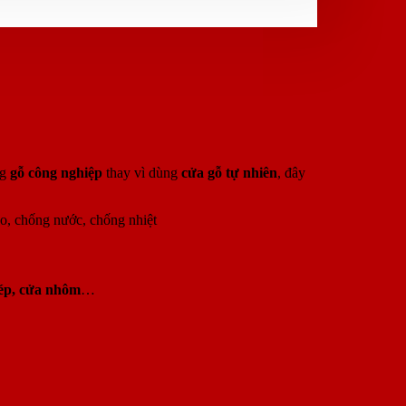
ng
gỗ công nghiệp
thay vì dùng
cửa gỗ tự nhiên
, đây
ao, chống nước, chống nhiệt
ép, cửa nhôm
…