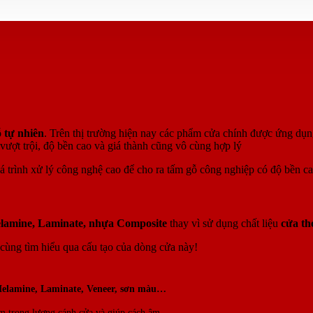
 tự nhiên
. Trên thị trường hiện nay các phẩm cửa chính được ứng dụ
vượt trội, độ bền cao và giá thành cũng vô cùng hợp lý
quá trình xử lý công nghệ cao để cho ra tấm gỗ công nghiệp có độ bền c
lamine, Laminate, nhựa Composite
thay vì sử dụng chất liệu
cửa th
cùng tìm hiểu qua cấu tạo của dòng cửa này!
elamine, Laminate, Veneer, sơn màu…
ảm trọng lượng cánh cửa và giúp cách âm