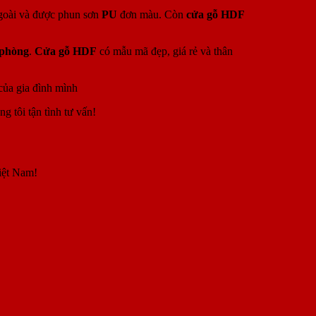
oài và được phun sơn
PU
đơn màu. Còn
cửa gỗ HDF
 phòng
.
Cửa gỗ HDF
có mẫu mã đẹp, giá rẻ và thân
 của gia đình mình
 tôi tận tình tư vấn!
iệt Nam!