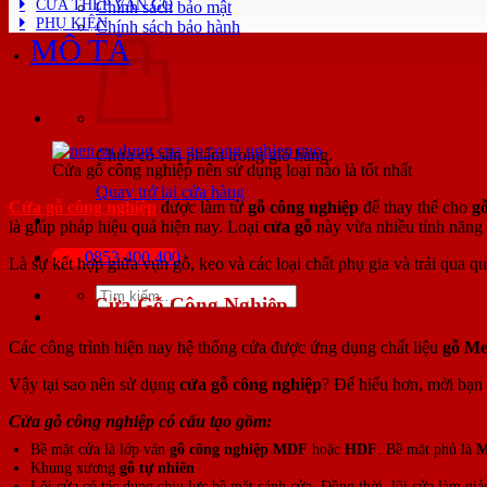
CỬA THÉP VÂN GỖ
Chính sách bảo mật
PHỤ KIỆN
Chính sách bảo hành
MÔ TẢ
Cửa Gỗ Công Nghiệp Là Gì?
Chưa có sản phẩm trong giỏ hàng.
Cửa gỗ công nghiệp nên sử dụng loại nào là tốt nhất
Quay trở lại cửa hàng
Cửa gỗ công nghiệp
được làm từ
gỗ công nghiệp
để thay thế cho
gỗ
là giúp pháp hiệu quả hiện nay. Loại
cửa gỗ
này vừa nhiều tính năng 
0853.400.400
Là sự kết hợp giữa vụn gỗ, keo và các loại chất phụ gia và trải qua 
Tìm
Cấu Tạo Cửa Gỗ Công Nghiệp
kiếm:
Các công trình hiện nay hệ thống cửa được ứng dụng chất liệu
gỗ Me
Vậy tại sao nên sử dụng
cửa gỗ công nghiệp
? Để hiểu hơn, mời bạn 
Cửa gỗ công nghiệp có cấu tạo gồm:
Bề mặt cửa là lớp ván
gỗ công nghiệp MDF
hoặc
HDF
. Bề mặt phủ là
M
Khung xương
gỗ tự nhiên
Lõi cửa có tác dụng chịu lực bề mặt cánh cửa. Đồng thời, lõi cửa làm gi