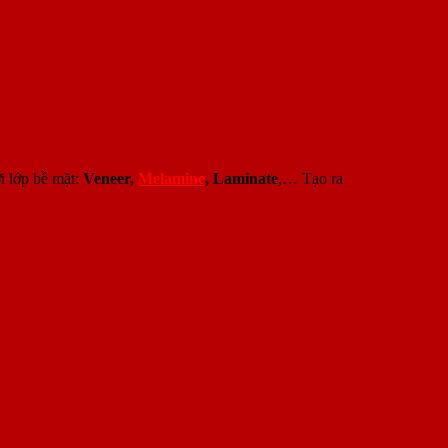
i lớp bề mặt:
Veneer,
Melamine
, Laminate
,… Tạo ra