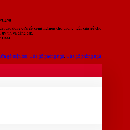
0.400
 đặt các dòng
cửa gỗ công nghiệp
cho phòng ngủ,
cửa gỗ
cho
 uy tín và đẳng cấp.
nDoor
.
ửa gỗ hiện đại
,
Cửa gỗ phòng ngủ
,
Cửa gỗ phòng ngủ