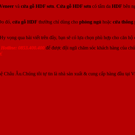
Veneer
và
cửa gỗ HDF sơn
.
Cửa gỗ HDF sơn
có tấm da
HDF
bên ng
Do đó,
cửa gỗ HDF
thường chỉ dùng cho
phòng ngủ
hoặc
cửa thông
 Hy vọng qua bài viết trên đây, bạn sẽ có lựa chọn phù hợp cho căn hộ
a
Hotline: 0853.400.400
để được đội ngũ chăm sóc khách hàng của chúng
o/
ệ Châu Âu.Chúng tôi tự tin là nhà sản xuất & cung cấp hàng đầu tại V