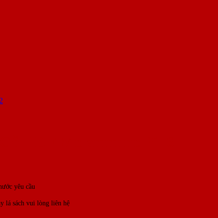
 Gỗ HDF Melammine P1-6
hước yêu cầu
 lá sách vui lòng liên hệ