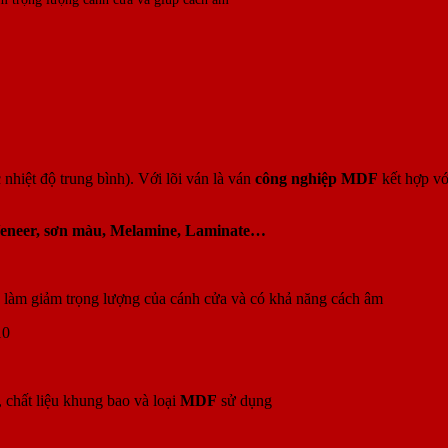
hiệt độ trung bình). Với lõi ván là ván
công nghiệp MDF
kết hợp vớ
eneer, sơn màu, Melamine, Laminate…
a, làm giảm trọng lượng của cánh cửa và có khả năng cách âm
10
 chất liệu khung bao và loại
MDF
sử dụng