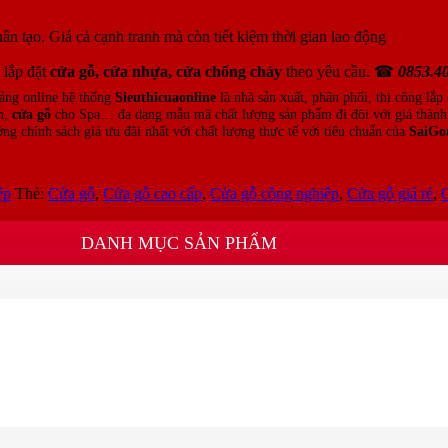
 tạo. Giá cả cạnh tranh mà còn tiết kiệm thời gian lao động
 lắp đặt
cửa gỗ, cửa nhựa, cửa chống cháy
theo yêu cầu. ☎
0853.40
tảng online hệ thống
Sieuthicuaonline
là nhà sản xuất, phân phối, thi công lắp
m,
cửa gỗ
cho Spa… đa dạng mẫu mã chất lượng sản phẩm đi đôi với giá thành,
ng chính sách giá ưu đãi nhất với chất lượng thực tế với tiêu chuẩn của
SaiGo
ệp
Thẻ:
Cửa gỗ
,
Cửa gỗ cao cấp
,
Cửa gỗ công nghiệp
,
Cửa gỗ giá rẻ
,
C
DANH MỤC SẢN PHẨM