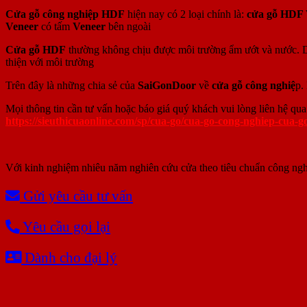
Cửa gỗ công nghiệp HDF
hiện nay có 2 loại chính là:
cửa gỗ HDF 
Veneer
có tấm
Veneer
bên ngoài
Cửa gỗ HDF
thường không chịu được môi trường ẩm ướt và nước. 
thiện với môi trường
Trên đây là những chia sẻ của
SaiGonDoor
về
cửa gỗ công nghiệ
p.
Mọi thông tin cần tư vấn hoặc báo giá quý khách vui lòng liên hệ qu
https://sieuthicuaonline.com/sp/cua-go/cua-go-cong-nghiep-cua-g
Với kinh nghiệm nhiêu năm nghiên cứu cửa theo tiêu chuẩn công ngh
Gửi yêu cầu tư vấn
Yêu cầu gọi lại
Dành cho đại lý