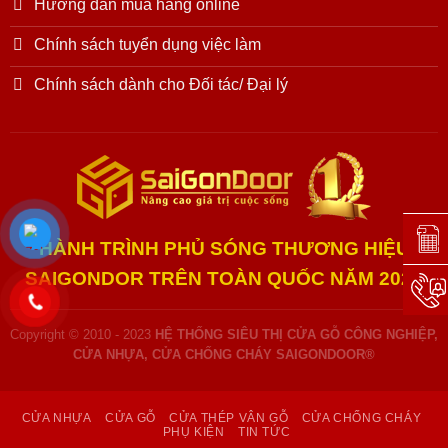
Hướng dẫn mua hàng online
Chính sách tuyển dụng việc làm
Chính sách dành cho Đối tác/ Đại lý
Đặt l
HÀNH TRÌNH PHỦ SÓNG THƯƠNG HIỆU
SAIGONDOR TRÊN TOÀN QUỐC NĂM 2025
Hotli
Copyright © 2010 - 2023
HỆ THỐNG SIÊU THỊ CỬA GỖ CÔNG NGHIỆP,
CỬA NHỰA, CỬA CHỐNG CHÁY SAIGONDOOR®
CỬA NHỰA
CỬA GỖ
CỬA THÉP VÂN GỖ
CỬA CHỐNG CHÁY
PHỤ KIỆN
TIN TỨC