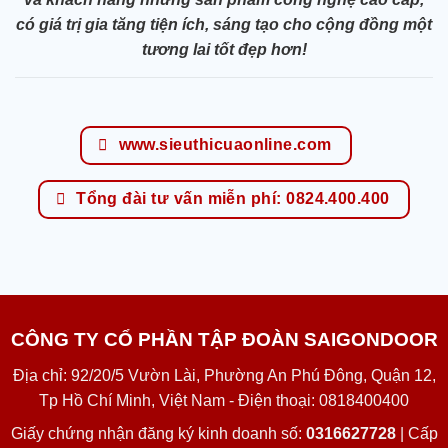
có giá trị gia tăng tiện ích, sáng tạo cho cộng đồng một
tương lai tốt đẹp hơn!
www.sieuthicuaonline.com
Tổng đài tư vấn miễn phí: 0824.400.400
CÔNG TY CỔ PHẦN TẬP ĐOÀN SAIGONDOOR
Địa chỉ: 92/20/5 Vườn Lài, Phường An Phú Đông, Quận 12,
Tp Hồ Chí Minh, Việt Nam - Điện thoại: 0818400400
Giấy chứng nhận đăng ký kinh doanh số:
0316627728
| Cấp