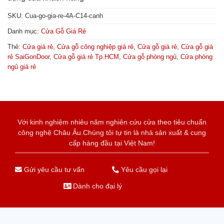
SKU:
Cua-go-gia-re-4A-C14-canh
Danh mục:
Cửa Gỗ Giá Rẻ
Thẻ:
Cửa giá rẻ
,
Cửa gỗ công nghiệp giá rẻ
,
Cửa gỗ giá rẻ
,
Cửa gỗ giá
rẻ SaiGonDoor
,
Cửa gỗ giá rẻ Tp.HCM
,
Cửa gỗ phòng ngủ
,
Cửa phòng
ngủ giá rẻ
Với kinh nghiệm nhiêu năm nghiên cứu cửa theo tiêu chuẩn
công nghệ Châu Âu.Chúng tôi tự tin là nhà sản xuất & cung
cấp hàng đầu tại Việt Nam!
Gửi yêu cầu tư vấn
Yêu cầu gọi lại
Dành cho đại lý