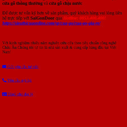
cửa gỗ thông thường
và
cửa gỗ chịu nước
Để được tư vấn kỹ hơn về sản phẩm, quý khách hàng vui lòng liên
hệ trực tiếp với
SaiGonDoor
qua
Hotline: 0853.400.400!
https://sieuthicuaonline.com/sp/cua-go/cua-go-gia-re/
Với kinh nghiệm nhiêu năm nghiên cứu cửa theo tiêu chuẩn công nghệ
Châu Âu.Chúng tôi tự tin là nhà sản xuất & cung cấp hàng đầu tại Việt
Nam!
Gửi yêu cầu tư vấn
Yêu cầu gọi lại
Dành cho đại lý