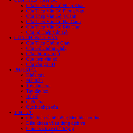
CỬA THÉP VÂN GỖ
Cửa Thép Vân Gỗ Nhập Khẩu
Cửa Thép Vân Gỗ Phòng Ngủ
Cửa Thép Vân Gỗ 4 Cánh
Cửa Thép Vân Gỗ Hai Cánh
Cửa Thép Vân Gỗ Biệt Thự
Cửa Sổ Thép Vân Gỗ
CỬA CHỐNG CHÁY
Cửa Thép Chống Cháy
Cửa Gỗ Chống Cháy
Cửa nhôm vân gỗ
Cửa thép vân gỗ
Cửa vân gỗ 5D
PHỤ KIỆN
Khóa cửa
Mắt thần
Tay nắm cửa
Tay đẩy hơi
Bản lề
Chốt cửa
Cục hít chặn cửa
TIN TỨC
Giới thiệu về hệ thống Sieuthicuaonline
Điều khoản về sử dụng dịch vụ
Chính sách về chất lượng