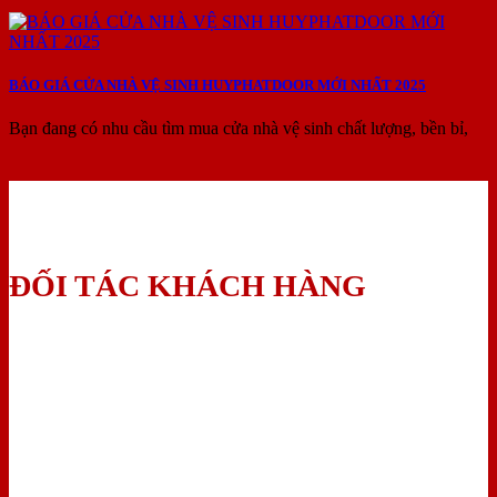
BÁO GIÁ CỬA NHÀ VỆ SINH HUYPHATDOOR MỚI NHẤT 2025
Bạn đang có nhu cầu tìm mua cửa nhà vệ sinh chất lượng, bền bỉ,
ĐỐI TÁC KHÁCH HÀNG