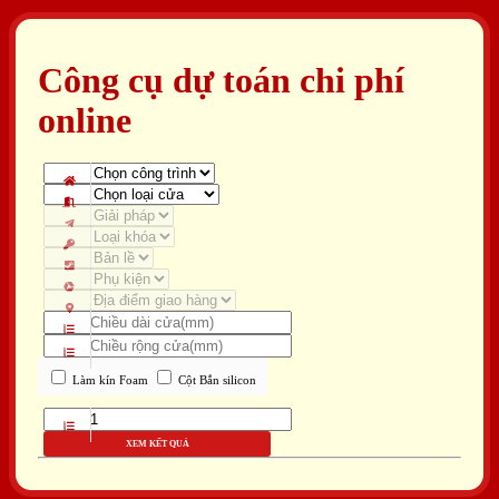
Công cụ dự toán chi phí
online
Làm kín Foam
Cột Bắn silicon
XEM KẾT QUẢ