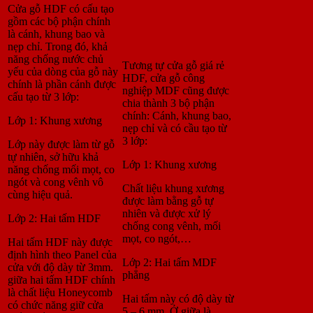
Cửa gỗ HDF có cấu tạo
gồm các bộ phận chính
là cánh, khung bao và
nẹp chỉ. Trong đó, khả
năng chống nước chủ
Tương tự cửa gỗ giá rẻ
yếu của dòng của gỗ này
HDF, cửa gỗ công
chính là phần cánh được
nghiệp MDF cũng được
cấu tạo từ 3 lớp:
chia thành 3 bộ phận
chính: Cánh, khung bao,
Lớp 1: Khung xương
nẹp chỉ và có cầu tạo từ
3 lớp:
Lớp này được làm từ gỗ
tự nhiên, sở hữu khả
Lớp 1: Khung xương
năng chống mối mọt, co
ngót và cong vênh vô
Chất liệu khung xương
cùng hiệu quả.
được làm bằng gỗ tự
nhiên và được xử lý
Lớp 2: Hai tấm HDF
chống cong vênh, mối
mọt, co ngót,…
Hai tấm HDF này được
định hình theo Panel của
Lớp 2: Hai tấm MDF
cửa với độ dày từ 3mm.
phẳng
giữa hai tấm HDF chính
là chất liệu Honeycomb
Hai tấm này có độ dày từ
có chức năng giữ cửa
5 – 6 mm. Ở giữa là