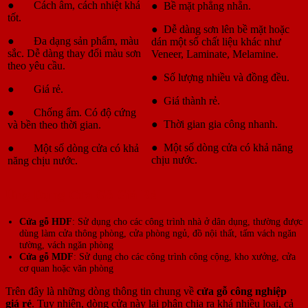
● Cách âm, cách nhiệt khá
● Bề mặt phẳng nhẵn.
tốt.
● Dễ dàng sơn lên bề mặt hoặc
● Đa dạng sản phẩm, màu
dán một số chất liệu khác như
sắc. Dễ dàng thay đổi màu sơn
Veneer, Laminate, Melamine.
theo yêu cầu.
● Số lượng nhiều và đồng đều.
● Giá rẻ.
● Giá thành rẻ.
● Chống ẩm. Có độ cứng
● Thời gian gia công nhanh.
và bền theo thời gian.
● Một số dòng cửa có khả năng
● Một số dòng cửa có khả
chịu nước.
năng chịu nước.
Ứng Dụng Cửa Gỗ Giá Rẻ
Cửa gỗ HDF
: Sử dụng cho các công trình nhà ở dân dụng, thường được
dùng làm cửa thông phòng, cửa phòng ngủ, đồ nội thất, tấm vách ngăn
tường, vách ngăn phòng
Cửa gỗ MDF
: Sử dụng cho các công trình công cộng, kho xưởng, cửa
cơ quan hoặc văn phòng
Trên đây là những dòng thông tin chung về
cửa gỗ công nghiệp
giá rẻ
. Tuy nhiên, dòng cửa này lại phân chia ra khá nhiều loại, cả