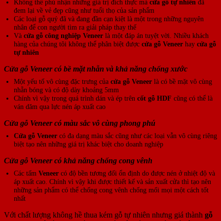
Không thể phủ nhận những giá trị đích thực mà
cửa gỗ tự nhiên
đã
đem lại về vẻ đẹp cũng như tuổi thọ của sản phẩm
Các loại gỗ quý đã và đang đần cạn kiệt là một trong những nguyên
nhân để con người tìm ra giải pháp thay thế
Và
cửa gỗ công nghiệp Veneer
là một đáp án tuyệt vời. Nhiều khách
hàng của chúng tôi không thể phân biệt được
cửa gỗ Veneer
hay
cửa gỗ
tự nhiên
Cửa gỗ Veneer có bề mặt nhẵn và khả năng chống xước
Một yếu tố vô cùng đặc trưng của
cửa gỗ Veneer
là có bề mặt vô cùng
nhẵn bóng và có độ dày khoảng 5mm
Chính vì vậy trong quá trình dán và ép trên
cốt gỗ HDF
cũng có thể là
ván dăm qua lực nén áp xuất cao
Cửa gỗ Veneer có màu sắc vô cùng phong phú
Cửa gỗ Veneer
có đa dạng màu sắc cũng như các loại vẫn vô cùng riêng
biệt tạo nên những giá trị khác biệt cho doanh nghiệp
Cửa gỗ Veneer có khả năng chống cong vênh
Các tấm
Veneer
có độ bền tương đối ổn định do được nén ở nhiệt độ và
áp xuất cao. Chính vì vậy khi được thiết kế và sản xuất cửa thì tạo nên
những sản phẩm có thể chống cong vênh chống mối mọi một cách tốt
nhất
Với chất lượng không hề thua kém gỗ tự nhiên nhưng giá thành
gỗ