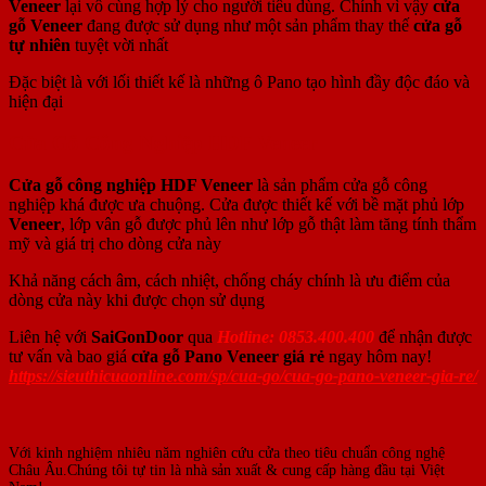
Veneer
lại vô cùng hợp lý cho người tiêu dùng. Chính vì vậy
cửa
gỗ Veneer
đang được sử dụng như một sản phẩm thay thế
cửa gỗ
tự nhiên
tuyệt vời nhất
Đặc biệt là với lối thiết kế là những ô Pano tạo hình đầy độc đáo và
hiện đại
Cửa Gỗ Công Nghiệp HDF Veneer
Cửa gỗ công nghiệp HDF Veneer
là sản phẩm cửa gỗ công
nghiệp khá được ưa chuộng. Cửa được thiết kế với bề mặt phủ lớp
Veneer
, lớp vân gỗ được phủ lên như lớp gỗ thật làm tăng tính thẩm
mỹ và giá trị cho dòng cửa này
Khả năng cách âm, cách nhiệt, chống cháy chính là ưu điểm của
dòng cửa này khi được chọn sử dụng
Liên hệ với
SaiGonDoor
qua
Hotline: 0853.400.400
để nhận được
tư vấn và bao giá
cửa gỗ Pano Veneer giá rẻ
ngay hôm nay!
https://sieuthicuaonline.com/sp/cua-go/cua-go-pano-veneer-gia-re/
Với kinh nghiệm nhiêu năm nghiên cứu cửa theo tiêu chuẩn công nghệ
Châu Âu.Chúng tôi tự tin là nhà sản xuất & cung cấp hàng đầu tại Việt