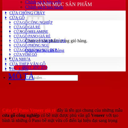
Chính sách bảo mật
Cửa
DANH MỤC SẢN PHẨM
Chính sách bảo hành
Gỗ
CỬA CHỐNG CHÁY
HDF
CỬA GỖ
Veneer
CỬA GỖ CÔNG NGHIỆP
số
CỬA GỖ GIÁ RẺ
lượng
CỬA GỖ MELAMINE
CỬA GỖ PANO GIÁ RẺ
Chưa có sản phẩm trong giỏ hàng.
CỬA GỖ PANO VENEER GIÁ RẺ
CỬA GỖ PHÒNG NGỦ
CỬA GỖ PHÒNG NGỦ ĐẸP
Quay trở lại cửa hàng
CỬA VÒM GỖ
CỬA NHỰA
CỬA THÉP VÂN GỖ
0853.400.400
PHỤ KIỆN
MÔ TẢ
Tìm
kiếm:
Cửa Gỗ Pano Veneer Giá Rẻ– Cửa gỗ
công nghiệp Veneer
Cửa Gỗ Pano Veneer giá rẻ
đây là tên gọi chung của những mẫu
cửa gỗ công nghiệp
có bề mặt được phủ vân gỗ
Veneer
với tạo
hình là những ô Pano bề mặt vừa cổ điển lại hiện đại sang trọng