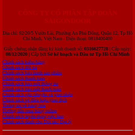
CÔNG TY CỔ PHẦN TẬP ĐOÀN
SAIGONDOOR
Địa chỉ: 92/20/5 Vườn Lài, Phường An Phú Đông, Quận 12, Tp Hồ
Chí Minh, Việt Nam - Điện thoại: 0818400400
Giấy chứng nhận đăng ký kinh doanh số:
0316627728
| Cấp ngày:
08/12/2020 |
Cấp bởi
Sở kế hoạch và Đầu tư Tp Hồ Chí Minh
Chính sách kiểm hàng
Chính sách đổi trả
Chính sách bảo hành sản phẩm
Chính sách thanh toán
Chính sách bảo mật thông tin
Chính sách bảo mật thanh toán
Chính sách vận chuyển và giao nhận
Chính sách về điều kiện giao dịch
Thông tin về hàng hóa
Hướng dẫn mua hàng online
Chính sách tuyển dụng việc làm
Chính sách dành cho Đối tác/ Đại lý