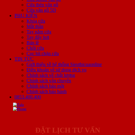
Cửa thép vân gỗ
Cửa vân gỗ 5D
PHỤ KIỆN
Khóa cửa
Mắt thần
Tay nắm cửa
Tay đẩy hơi
Bản lề
Chốt cửa
Cục hít chặn cửa
TIN TỨC
Giới thiệu về hệ thống Sieuthicuaonline
Điều khoản về sử dụng dịch vụ
Chính sách về chất lượng
Chính sách vận chuyển
Chính sách bảo mật
Chính sách bảo hành
0853.400.400
ĐẶT LỊCH TƯ VẤN