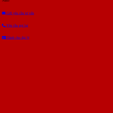
Nam!
Gửi yêu cầu tư vấn
Yêu cầu gọi lại
Dành cho đại lý
BÀI VIẾT MỚI NHẤT