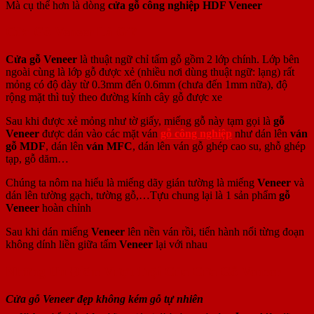
Mà cụ thể hơn là dòng
cửa gỗ công nghiệp HDF Veneer
Cửa Gỗ Veneer Là Gì?
Cửa gỗ Veneer
là thuật ngữ chỉ tấm gỗ gồm 2 lớp chính. Lớp bên
ngoài cùng là lớp gỗ được xẻ (nhiều nơi dùng thuật ngữ: lạng) rất
mỏng có độ dày từ 0.3mm đến 0.6mm (chưa đến 1mm nữa), độ
rộng mặt thì tuỳ theo đường kính cây gỗ được xe
Sau khi được xẻ mỏng như tờ giấy, miếng gỗ này tạm gọi là
gỗ
Veneer
được dán vào các mặt ván
gỗ công nghiệp
như dán lên
ván
gỗ MDF
, dán lên
ván MFC
, dán lên ván gỗ ghép cao su, ghỗ ghép
tạp, gỗ dăm…
Chúng ta nôm na hiểu là miếng dãy gián tường là miếng
Veneer
và
dán lên tường gạch, tường gỗ,…Tựu chung lại là 1 sản phẩm
gỗ
Veneer
hoàn chỉnh
Sau khi dán miếng
Veneer
lên nền ván rồi, tiến hành nổi từng đoạn
không dính liền giữa tấm
Veneer
lại với nhau
Những Uu Điểm Vượt Trội Của Cửa Gỗ Veneer
Cửa gỗ Veneer đẹp không kém gỗ tự nhiên