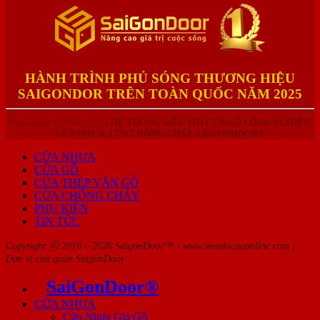
HÀNH TRÌNH PHỦ SÓNG THƯƠNG HIỆU
SAIGONDOR TRÊN TOÀN QUỐC NĂM 2025
Copyright © 2010 - 2023
HỆ THỐNG SIÊU THỊ CỬA GỖ CÔNG NGHIỆP,
CỬA NHỰA, CỬA CHỐNG CHÁY SAIGONDOOR®
CỬA NHỰA
CỬA GỖ
CỬA THÉP VÂN GỖ
CỬA CHỐNG CHÁY
PHỤ KIỆN
TIN TỨC
Copyright ⓒ 2016 – 2026 SaigonDoor™ - www.sieuthicuaonline.com |
Đơn vị chủ quản SaigonDoor
SaiGonDoor®
CỬA NHỰA
Cửa Nhựa Giả Gỗ