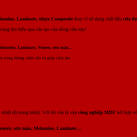
lamine, Laminate, nhựa Composite
thay vì sử dụng chất liệu
cửa th
cùng tìm hiểu qua cấu tạo của dòng cửa này!
elamine, Laminate, Veneer, sơn màu…
ảm trọng lượng cánh cửa và giúp cách âm
hiệt độ trung bình). Với lõi ván là ván
công nghiệp MDF
kết hợp vớ
eneer, sơn màu, Melamine, Laminate…