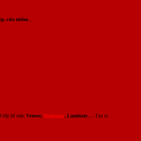
ép, cửa nhôm
…
i lớp bề mặt:
Veneer,
Melamine
, Laminate
,… Tạo ra