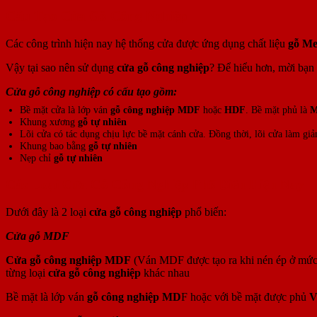
Cấu Tạo Cửa Gỗ Công Nghiệp
Các công trình hiện nay hệ thống cửa được ứng dụng chất liệu
gỗ Me
Vậy tại sao nên sử dụng
cửa gỗ công nghiệp
? Để hiểu hơn, mời bạn 
Cửa gỗ công nghiệp có cấu tạo gồm:
Bề mặt cửa là lớp ván
gỗ công nghiệp MDF
hoặc
HDF
. Bề mặt phủ là
M
Khung xương
gỗ tự nhiên
Lõi cửa có tác dụng chịu lực bề mặt cánh cửa. Đồng thời, lõi cửa làm gi
Khung bao bằng
gỗ tự nhiên
Nẹp chỉ
gỗ tự nhiên
Các Loại Cửa Gỗ Công Nghiệp Phổ Biến Hiện Nay
Dưới đây là 2 loại
cửa gỗ công nghiệp
phổ biến:
Cửa gỗ MDF
Cửa gỗ công nghiệp MDF
(Ván MDF được tạo ra khi nén ép ở mức n
từng loại
cửa gỗ công nghiệp
khác nhau
Bề mặt là lớp ván
gỗ công nghiệp MD
F hoặc với bề mặt được phủ
V