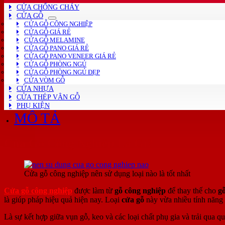
CỬA CHỐNG CHÁY
Cửa
CỬA GỖ
Kính
CỬA GỖ CÔNG NGHIỆP
Gỗ
CỬA GỖ GIÁ RẺ
HDF
CỬA GỖ MELAMINE
Melammine
CỬA GỖ PANO GIÁ RẺ
P1G1
CỬA GỖ PANO VENEER GIÁ RẺ
số
CỬA GỖ PHÒNG NGỦ
lượng
CỬA GỖ PHÒNG NGỦ ĐẸP
CỬA VÒM GỖ
CỬA NHỰA
CỬA THÉP VÂN GỖ
PHỤ KIỆN
MÔ TẢ
Cửa Gỗ Công Nghiệp Là Gì?
Cửa gỗ công nghiệp nên sử dụng loại nào là tốt nhất
Cửa gỗ công nghiệp
được làm từ
gỗ công nghiệp
để thay thế cho
gỗ
là giúp pháp hiệu quả hiện nay. Loại
cửa gỗ
này vừa nhiều tính năng 
Là sự kết hợp giữa vụn gỗ, keo và các loại chất phụ gia và trải qua 