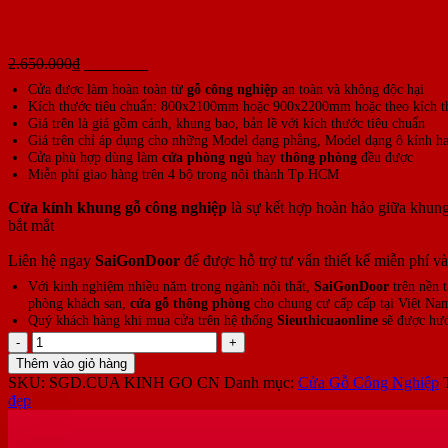
Cửa Kính Khung Gỗ Công Ngh
Giá
Giá
2.650.000
₫
2.200.000
₫
gốc
hiện
Cửa được làm hoàn toàn từ
gỗ công nghiệp
an toàn và không độc hại
là:
tại
Kích thước tiêu chuẩn: 800x2100mm hoặc 900x2200mm hoặc theo kích t
2.650.000₫.
là:
Giá trên là giá gồm cánh, khung bao, bản lề với kích thước tiêu chuẩn
2.200.000₫.
Giá trên chỉ áp dụng cho những Model dạng phẳng, Model dạng ô kính hay
Cửa phù hợp dùng làm
cửa phòng ngủ
hay
thông phòng
đều được
Miễn phí giao hàng trên 4 bộ trong nội thành Tp.HCM
Cửa kính khung gỗ công nghiệp
là sự kết hợp hoàn hảo giữa khung
bắt mắt
Liên hệ ngay
SaiGonDoor
để được hỗ trợ tư vấn thiết kế miễn phí và
Với kinh nghiệm nhiều năm trong ngành nội thất,
SaiGonDoor
trên nền 
phòng khách sạn,
cửa gỗ thông phòng
cho chung cư cấp cấp tại Việt Na
Quý khách hàng khi mua cửa trên hệ thống
Sieuthicuaonline
sẽ được hướ
Cửa
Kính
Thêm vào giỏ hàng
Khung
SKU:
SGD.CUA KINH GO CN
Danh mục:
Cửa Gỗ Công Nghiệp
Gỗ
đẹp
Công
Nghiệp
-