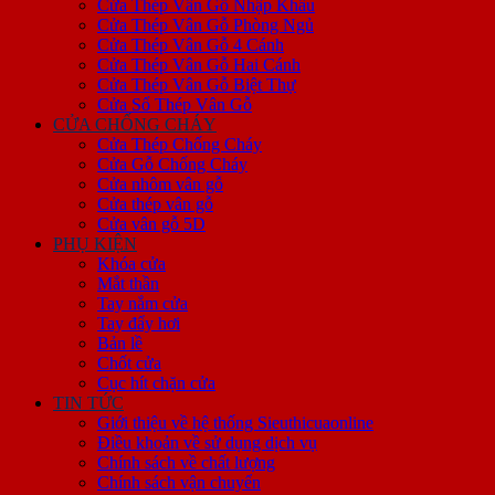
Cửa Thép Vân Gỗ Nhập Khẩu
Cửa Thép Vân Gỗ Phòng Ngủ
Cửa Thép Vân Gỗ 4 Cánh
Cửa Thép Vân Gỗ Hai Cánh
Cửa Thép Vân Gỗ Biệt Thự
Cửa Sổ Thép Vân Gỗ
CỬA CHỐNG CHÁY
Cửa Thép Chống Cháy
Cửa Gỗ Chống Cháy
Cửa nhôm vân gỗ
Cửa thép vân gỗ
Cửa vân gỗ 5D
PHỤ KIỆN
Khóa cửa
Mắt thần
Tay nắm cửa
Tay đẩy hơi
Bản lề
Chốt cửa
Cục hít chặn cửa
TIN TỨC
Giới thiệu về hệ thống Sieuthicuaonline
Điều khoản về sử dụng dịch vụ
Chính sách về chất lượng
Chính sách vận chuyển