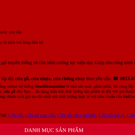
iệp – Cửa Kính Gỗ HDF Melam
hước yêu cầu
 lá sách vui lòng liên hệ
 gỗ truyền thống và tấm kính cường lực hiện đại. Giúp cho công trình 
 lắp đặt
cửa gỗ, cửa nhựa, cửa chống cháy
theo yêu cầu. ☎
0853.4
tảng online hệ thống
Sieuthicuaonline
là nhà sản xuất, phân phối, thi công lắp
m,
cửa gỗ
cho Spa… đa dạng mẫu mã chất lượng sản phẩm đi đôi với giá thành,
ng chính sách giá ưu đãi nhất với chất lượng thực tế với tiêu chuẩn của
SaiGo
Thẻ:
Cửa gỗ
,
Cửa gỗ cao cấp
,
Cửa gỗ công nghiệp
,
Cửa gỗ giá rẻ
,
Cửa 
DANH MỤC SẢN PHẨM