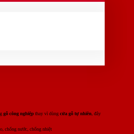
ng
gỗ công nghiệp
thay vì dùng
cửa gỗ tự nhiên
, đây
ao, chống nước, chống nhiệt