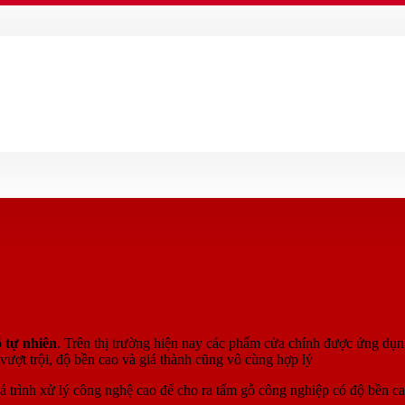
 tự nhiên
. Trên thị trường hiện nay các phẩm cửa chính được ứng dụ
vượt trội, độ bền cao và giá thành cũng vô cùng hợp lý
quá trình xử lý công nghệ cao để cho ra tấm gỗ công nghiệp có độ bền c