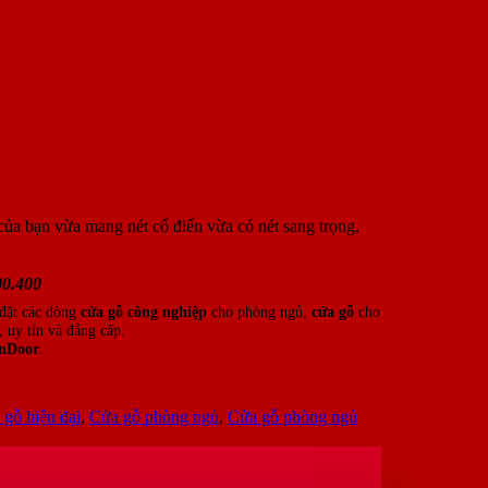
mine P1G1
của bạn vừa mang nét cổ điển vừa có nét sang trọng,
00.400
 đặt các dòng
cửa gỗ công nghiệp
cho phòng ngủ,
cửa gỗ
cho
 uy tín và đẳng cấp.
nDoor
.
gỗ hiện đại
,
Cửa gỗ phòng ngủ
,
Cửa gỗ phòng ngủ