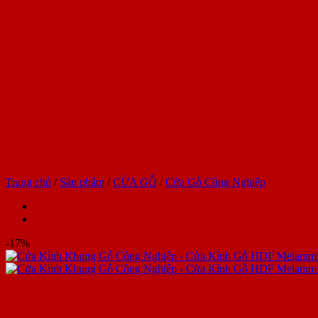
Trang chủ
/
Sản phẩm
/
CỬA GỖ
/
Cửa Gỗ Công Nghiệp
-17%