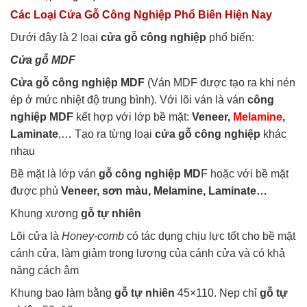
Các Loại Cửa Gỗ Công Nghiệp Phổ Biến Hiện Nay
Dưới đây là 2 loại
cửa gỗ công nghiệp
phổ biến:
Cửa gỗ MDF
Cửa gỗ công nghiệp MDF
(Ván MDF được tạo ra khi nén
ép ở mức nhiệt độ trung bình). Với lõi ván là ván
công
nghiệp MDF
kết hợp với lớp bề mặt:
Veneer,
Melamine
,
Laminate
,… Tạo ra từng loại
cửa gỗ công nghiệp
khác
nhau
Bề mặt là lớp ván
gỗ công nghiệp MD
F hoặc với bề mặt
được phủ
Veneer, sơn màu, Melamine, Laminate…
Khung xương
gỗ tự nhiên
Lõi cửa là
Honey-comb
có tác dụng chịu lực tốt cho bề mặt
cánh cửa, làm giảm trọng lượng của cánh cửa và có khả
năng cách âm
Khung bao làm bằng
gỗ tự nhiên
45×110. Nẹp chỉ
gỗ tự