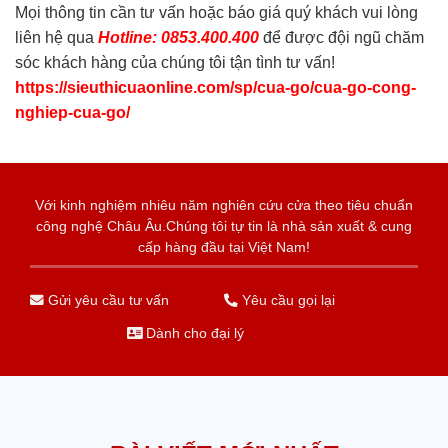
Mọi thông tin cần tư vấn hoặc báo giá quý khách vui lòng
liên hệ qua
Hotline: 0853.400.400
để được đội ngũ chăm
sóc khách hàng của chúng tôi tận tình tư vấn!
https://sieuthicuaonline.com/sp/cua-go/cua-go-cong-
nghiep-cua-go/
Với kinh nghiệm nhiêu năm nghiên cứu cửa theo tiêu chuẩn
công nghệ Châu Âu.Chúng tôi tự tin là nhà sản xuất & cung
cấp hàng đầu tại Việt Nam!
Gửi yêu cầu tư vấn
Yêu cầu gọi lại
Dành cho đại lý