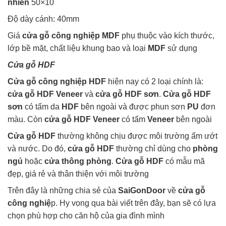
nhiên
50×10
Độ dày cánh: 40mm
Giá
cửa gỗ công nghiệp MDF
phụ thuộc vào kích thước,
lớp bề mặt, chất liệu khung bao và loại
MDF
sử dụng
Cửa gỗ HDF
Cửa gỗ công nghiệp HDF
hiện nay có 2 loại chính là:
cửa gỗ HDF Veneer
và
cửa gỗ HDF sơn
.
Cửa gỗ HDF
sơn
có tấm da
HDF
bên ngoài và được phun sơn
PU
đơn
màu. Còn
cửa gỗ HDF Veneer
có tấm
Veneer
bên ngoài
Cửa gỗ HDF
thường không chịu được môi trường ẩm ướt
và nước. Do đó,
cửa gỗ HDF
thường chỉ dùng cho
phòng
ngủ
hoặc
cửa thông phòng
.
Cửa gỗ HDF
có mẫu mã
đẹp, giá rẻ và thân thiện với môi trường
Trên đây là những chia sẻ của
SaiGonDoor
về
cửa gỗ
công nghiệ
p. Hy vọng qua bài viết trên đây, bạn sẽ có lựa
chọn phù hợp cho căn hộ của gia đình mình