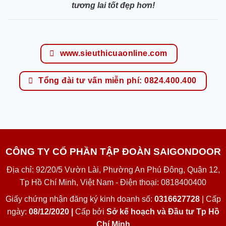
tương lai tốt đẹp hơn!
www.sieuthicuaonline.com
Tổng đài tư vấn miễn phí: 0824.400.400
CÔNG TY CỔ PHẦN TẬP ĐOÀN SAIGONDOOR
Địa chỉ: 92/20/5 Vườn Lài, Phường An Phú Đông, Quận 12,
Tp Hồ Chí Minh, Việt Nam - Điện thoại: 0818400400
Giấy chứng nhận đăng ký kinh doanh số:
0316627728
| Cấp
ngày:
08/12/2020 |
Cấp bởi
Sở kế hoạch và Đầu tư Tp Hồ
Chí Minh