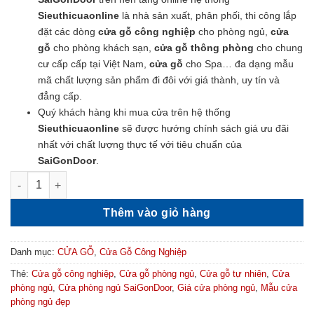
Sieuthicuaonline
là nhà sản xuất, phân phối, thi công lắp
đặt các dòng
cửa gỗ công nghiệp
cho phòng ngủ,
cửa
gỗ
cho phòng khách sạn,
cửa gỗ thông phòng
cho chung
cư cấp cấp tại Việt Nam,
cửa gỗ
cho Spa… đa dạng mẫu
mã chất lượng sản phẩm đi đôi với giá thành, uy tín và
đẳng cấp.
Quý khách hàng khi mua cửa trên hệ thống
Sieuthicuaonline
sẽ được hướng chính sách giá ưu đãi
nhất với chất lượng thực tế với tiêu chuẩn của
SaiGonDoor
.
Cửa MDF Phủ Veneer - Cửa Gỗ MDF Veneer P1R4 Căm Xe số lư
Thêm vào giỏ hàng
Danh mục:
CỬA GỖ
,
Cửa Gỗ Công Nghiệp
Thẻ:
Cửa gỗ công nghiệp
,
Cửa gỗ phòng ngủ
,
Cửa gỗ tự nhiên
,
Cửa
phòng ngủ
,
Cửa phòng ngủ SaiGonDoor
,
Giá cửa phòng ngủ
,
Mẫu cửa
phòng ngủ đẹp