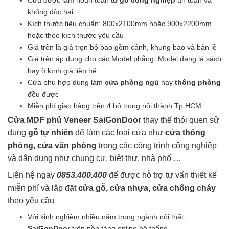
Cửa được làm hoàn toàn từ
gỗ công nghiệp
an toàn và
là:
tại
không độc hại
3.100.000₫.
là:
Kích thước tiêu chuẩn: 800x2100mm hoặc 900x2200mm
2.950.000₫.
hoặc theo kích thước yêu cầu
Giá trên là giá trọn bộ bao gồm cánh, khung bao và bản lề
Giá trên áp dụng cho các Model phẳng, Model dạng lá sách
hay ô kính giá liên hệ
Cửa phù hợp dùng làm
cửa phòng ngủ
hay
thông phòng
đều được
Miễn phí giao hàng trên 4 bộ trong nội thành Tp.HCM
Cửa MDF phủ Veneer SaiGonDoor
thay thế thói quen sử
dụng
gỗ tự nhiên
để làm các loại cửa như
cửa thông
phòng, cửa văn phòng
trong các công trình công nghiệp
và dân dụng như chung cư, biệt thự, nhà phố …
Liên hệ ngay
0853.400.400
để được hỗ trợ tư vấn thiết kế
miễn phí và lắp đặt
cửa gỗ, cửa nhựa, cửa chống cháy
theo yêu cầu
Với kinh nghiệm nhiều năm trong ngành nội thất,
SaiGonDoor
trên nền tảng online hệ thống