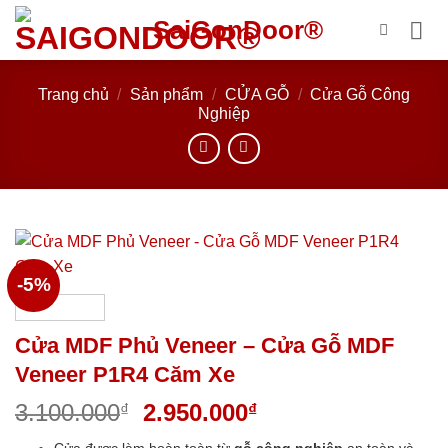
Bỏ
SaiGonDoor®
qua
nội
dung
Trang chủ
/
Sản phẩm
/
CỬA GỖ
/
Cửa Gỗ Công
Nghiệp
-5%
Cửa MDF Phủ Veneer – Cửa Gỗ MDF
Veneer P1R4 Căm Xe
Giá
Giá
3.100.000
2.950.000
₫
₫
gốc
hiện