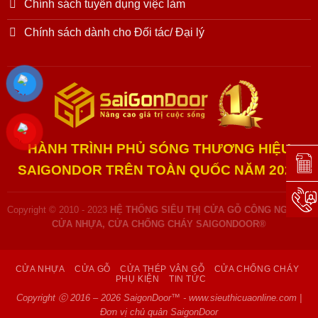
Chính sách tuyển dụng việc làm
Chính sách dành cho Đối tác/ Đại lý
HÀNH TRÌNH PHỦ SÓNG THƯƠNG HIỆU
Đặt l
SAIGONDOR TRÊN TOÀN QUỐC NĂM 2025
Hotli
Copyright © 2010 - 2023
HỆ THỐNG SIÊU THỊ CỬA GỖ CÔNG NGHIỆP,
CỬA NHỰA, CỬA CHỐNG CHÁY SAIGONDOOR®
CỬA NHỰA
CỬA GỖ
CỬA THÉP VÂN GỖ
CỬA CHỐNG CHÁY
PHỤ KIỆN
TIN TỨC
Copyright ⓒ 2016 – 2026 SaigonDoor™ - www.sieuthicuaonline.com |
Đơn vị chủ quản SaigonDoor