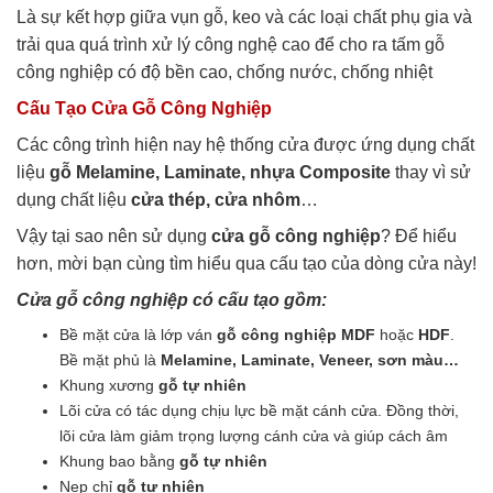
Là sự kết hợp giữa vụn gỗ, keo và các loại chất phụ gia và
trải qua quá trình xử lý công nghệ cao để cho ra tấm gỗ
công nghiệp có độ bền cao, chống nước, chống nhiệt
Cấu Tạo Cửa Gỗ Công Nghiệp
Các công trình hiện nay hệ thống cửa được ứng dụng chất
liệu
gỗ Melamine, Laminate, nhựa Composite
thay vì sử
dụng chất liệu
cửa thép, cửa nhôm
…
Vậy tại sao nên sử dụng
cửa gỗ công nghiệp
? Để hiểu
hơn, mời bạn cùng tìm hiểu qua cấu tạo của dòng cửa này!
Cửa gỗ công nghiệp có cấu tạo gồm:
Bề mặt cửa là lớp ván
gỗ công nghiệp MDF
hoặc
HDF
.
Bề mặt phủ là
Melamine, Laminate, Veneer, sơn màu…
Khung xương
gỗ tự nhiên
Lõi cửa có tác dụng chịu lực bề mặt cánh cửa. Đồng thời,
lõi cửa làm giảm trọng lượng cánh cửa và giúp cách âm
Khung bao bằng
gỗ tự nhiên
Nẹp chỉ
gỗ tự nhiên