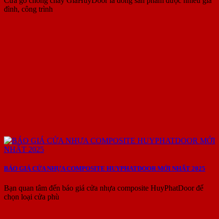
Cửa gỗ chống cháy GiaHuyDoor là dòng sản phẩm được nhiều gia
đình, công trình
BÁO GIÁ CỬA NHỰA COMPOSITE HUYPHATDOOR MỚI NHẤT 2025
Bạn quan tâm đến báo giá cửa nhựa composite HuyPhatDoor để
chọn loại cửa phù