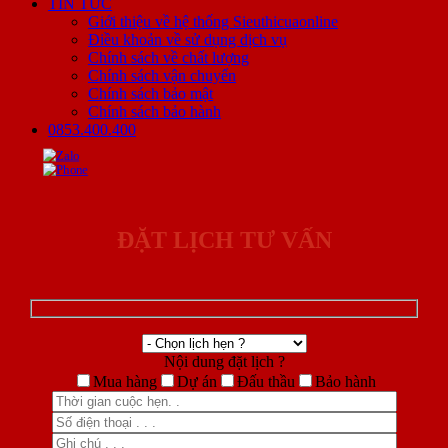
TIN TỨC
Giới thiệu về hệ thống Sieuthicuaonline
Điều khoản về sử dụng dịch vụ
Chính sách về chất lượng
Chính sách vận chuyển
Chính sách bảo mật
Chính sách bảo hành
0853.400.400
ĐẶT LỊCH TƯ VẤN
Nội dung đặt lịch ?
Mua hàng
Dự án
Đấu thầu
Bảo hành