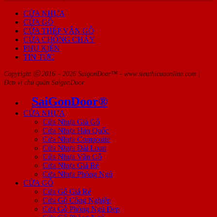
CỬA NHỰA
CỬA GỖ
CỬA THÉP VÂN GỖ
CỬA CHỐNG CHÁY
PHỤ KIỆN
TIN TỨC
Copyright ⓒ 2016 – 2026 SaigonDoor™ - www.sieuthicuaonline.com |
Đơn vị chủ quản SaigonDoor
SaiGonDoor®
CỬA NHỰA
Cửa Nhựa Giả Gỗ
Cửa Nhựa Hàn Quốc
Cửa Nhựa Composite
Cửa Nhựa Đài Loan
Cửa Nhựa Vân Gỗ
Cửa Nhựa Giá Rẻ
Cửa Nhựa Phòng Ngủ
CỬA GỖ
Cửa Gỗ Giá Rẻ
Cửa Gỗ Công Nghiệp
Cửa Gỗ Phòng Ngủ Đẹp