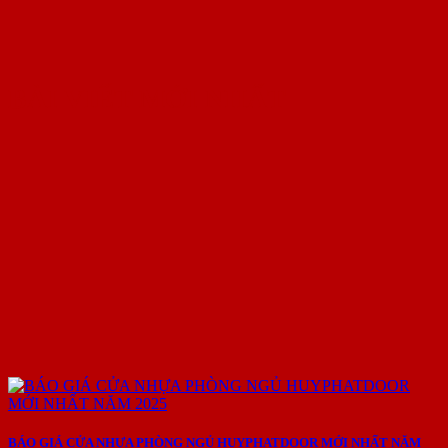
BÀI VIẾT MỚI NHẤT
BÁO GIÁ CỬA NHỰA PHÒNG NGỦ HUYPHATDOOR MỚI NHẤT NĂM