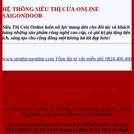
HỆ THỐNG SIÊU THỊ CỬA ONLINE
SAIGONDOOR
Siêu Thị Cửa Online luôn nỗ lực mang đến cho đối tác và khách
hàng những sản phẩm công nghệ cao cấp, có giá trị gia tăng tiện
ích, sáng tạo cho cộng đồng một tương lai tốt đẹp hơn!
www.sieuthicuaonline.com
Tổng đài tư vấn miễn phí: 0824.400.400
CÔNG TY CỔ PHẦN TẬP ĐOÀN
SAIGONDOOR
Địa chỉ: 92/20/5 Vườn Lài, Phường An Phú Đông, Quận 12, Tp Hồ
Chí Minh, Việt Nam - Điện thoại: 0818400400
Giấy chứng nhận đăng ký kinh doanh số:
0316627728
| Cấp ngày:
08/12/2020 |
Cấp bởi
Sở kế hoạch và Đầu tư Tp Hồ Chí Minh