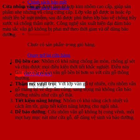
Chính sách bảo mật
Cửa nhôm vân gỗ
được làm từ hợp kim nhôm cao cấp, giúp sản
Chính sách bảo hành
phẩm nhẹ nhưng vô cùng cứng cáp. Lớp vân gỗ được in hoặc ép
nhiệt lên bề mặt nhôm, sau đó được phủ thêm lớp bảo vệ chống trầy
xước và chống thấm nước. Công nghệ sản xuất hiện đại đảm bảo
màu sắc vân gỗ không bị phai mờ theo thời gian và dễ dàng bảo
dưỡng.
Chưa có sản phẩm trong giỏ hàng.
Ưu điểm của cửa nhôm vân gỗ
Quay trở lại cửa hàng
Độ bền cao
: Nhôm có khả năng chống ăn mòn, chống gỉ sét
và chịu được mọi điều kiện thời tiết khắc nghiệt. Điều này
làm cho cửa nhôm vân gỗ bền bỉ hơn so với cửa gỗ thông
0853.400.400
thường.
Thẩm mỹ vượt trội
: Với lớp vân gỗ tự nhiên, cửa nhôm vân
Tìm
gỗ mang lại vẻ đẹp ấm cúng, sang trọng mà không cần bảo
kiếm:
dưỡng nhiều như cửa gỗ thật.
Tiết kiệm năng lượng
: Nhôm có khả năng cách nhiệt và
cách âm tốt, giúp tiết kiệm năng lượng cho ngôi nhà.
Dễ bảo dưỡng
: Cửa nhôm vân gỗ không bị cong vênh, mối
mọt hay mục nát như cửa gỗ, dễ dàng vệ sinh và bảo dưỡng.
Ứng dụng trong thiết kế nội thất