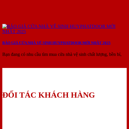
BÁO GIÁ CỬA NHÀ VỆ SINH HUYPHATDOOR MỚI NHẤT 2025
Bạn đang có nhu cầu tìm mua cửa nhà vệ sinh chất lượng, bền bỉ,
ĐỐI TÁC KHÁCH HÀNG