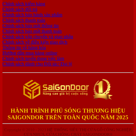
Chính sách kiểm hàng
Chính sách đổi trả
Chính sách bảo hành sản phẩm
Chính sách thanh toán
Chính sách bảo mật thông tin
Chính sách bảo mật thanh toán
Chính sách vận chuyển và giao nhận
Chính sách về điều kiện giao dịch
Thông tin về hàng hóa
Hướng dẫn mua hàng online
Chính sách tuyển dụng việc làm
Chính sách dành cho Đối tác/ Đại lý
HÀNH TRÌNH PHỦ SÓNG THƯƠNG HIỆU
SAIGONDOR TRÊN TOÀN QUỐC NĂM 2025
Copyright © 2010 - 2023
HỆ THỐNG SIÊU THỊ CỬA GỖ CÔNG NGHIỆP,
CỬA NHỰA, CỬA CHỐNG CHÁY SAIGONDOOR®