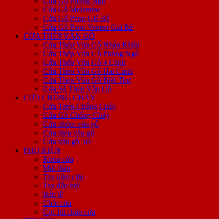
Cửa Gỗ Phòng Ngủ
Cửa Gỗ Melamine
Cửa Gỗ Pano Giá Rẻ
Cửa Gỗ Pano Veneer Giá Rẻ
CỬA THÉP VÂN GỖ
Cửa Thép Vân Gỗ Nhập Khẩu
Cửa Thép Vân Gỗ Phòng Ngủ
Cửa Thép Vân Gỗ 4 Cánh
Cửa Thép Vân Gỗ Hai Cánh
Cửa Thép Vân Gỗ Biệt Thự
Cửa Sổ Thép Vân Gỗ
CỬA CHỐNG CHÁY
Cửa Thép Chống Cháy
Cửa Gỗ Chống Cháy
Cửa nhôm vân gỗ
Cửa thép vân gỗ
Cửa vân gỗ 5D
PHỤ KIỆN
Khóa cửa
Mắt thần
Tay nắm cửa
Tay đẩy hơi
Bản lề
Chốt cửa
Cục hít chặn cửa