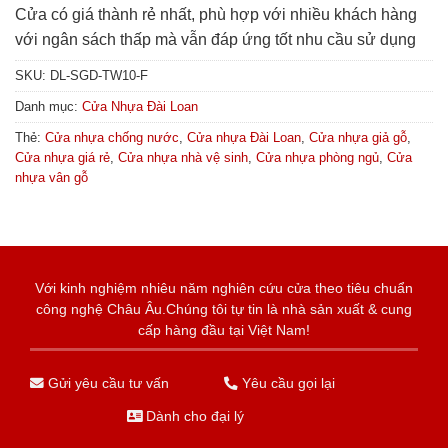
Cửa có giá thành rẻ nhất, phù hợp với nhiều khách hàng
với ngân sách thấp mà vẫn đáp ứng tốt nhu cầu sử dụng
SKU:
DL-SGD-TW10-F
Danh mục:
Cửa Nhựa Đài Loan
Thẻ:
Cửa nhựa chống nước
,
Cửa nhựa Đài Loan
,
Cửa nhựa giả gỗ
,
Cửa nhựa giá rẻ
,
Cửa nhựa nhà vệ sinh
,
Cửa nhựa phòng ngủ
,
Cửa
nhựa vân gỗ
Với kinh nghiệm nhiêu năm nghiên cứu cửa theo tiêu chuẩn
công nghệ Châu Âu.Chúng tôi tự tin là nhà sản xuất & cung
cấp hàng đầu tại Việt Nam!
Gửi yêu cầu tư vấn
Yêu cầu gọi lại
Dành cho đại lý