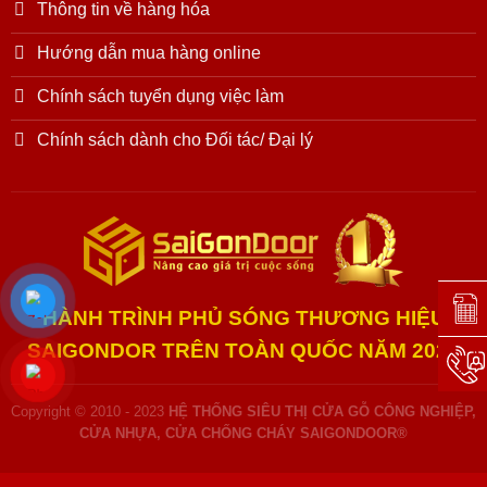
Thông tin về hàng hóa
Hướng dẫn mua hàng online
Chính sách tuyển dụng việc làm
Chính sách dành cho Đối tác/ Đại lý
Đặt l
HÀNH TRÌNH PHỦ SÓNG THƯƠNG HIỆU
SAIGONDOR TRÊN TOÀN QUỐC NĂM 2025
Hotli
Copyright © 2010 - 2023
HỆ THỐNG SIÊU THỊ CỬA GỖ CÔNG NGHIỆP,
CỬA NHỰA, CỬA CHỐNG CHÁY SAIGONDOOR®