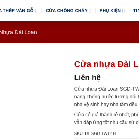
A THÉP VÂN GỖ
CỬA CHỐNG CHÁY
PHỤ KIỆN
TI
Nhựa Đài Loan
Cửa nhựa Đài 
Liên hệ
Cửa nhựa Đài Loan SGD-TW1
năng chống nước tương đối 
nhà vệ sinh hay nhà tắm đều
Cửa có giá thành rẻ nhất, p
vẫn đáp ứng tốt nhu cầu sử 
SKU:
DL-SGD-TW12-H