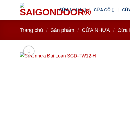
Bỏ
CỬA NHỰA
CỬA GỖ
CỬ
qua
nội
dung
Trang chủ
/
Sản phẩm
/
CỬA NHỰA
/
Cửa 