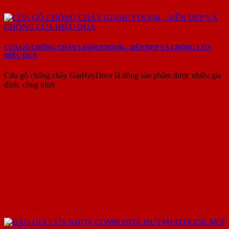
CỬA GỖ CHỐNG CHÁY GIAHUYDOOR – BỀN ĐẸP VÀ CHỐNG LỬA
HIỆU QUẢ
Cửa gỗ chống cháy GiaHuyDoor là dòng sản phẩm được nhiều gia
đình, công trình