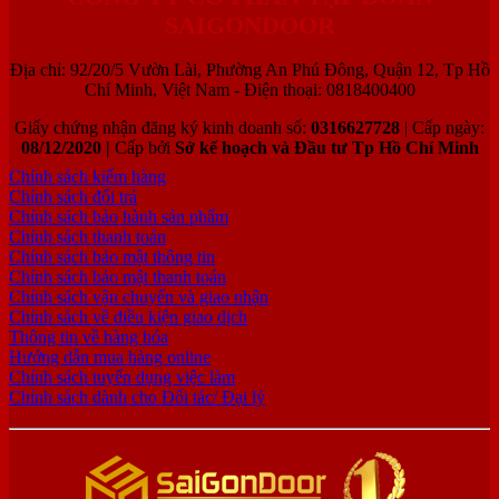
SAIGONDOOR
Địa chỉ: 92/20/5 Vườn Lài, Phường An Phú Đông, Quận 12, Tp Hồ
Chí Minh, Việt Nam - Điện thoại: 0818400400
Giấy chứng nhận đăng ký kinh doanh số:
0316627728
| Cấp ngày:
08/12/2020 |
Cấp bởi
Sở kế hoạch và Đầu tư Tp Hồ Chí Minh
Chính sách kiểm hàng
Chính sách đổi trả
Chính sách bảo hành sản phẩm
Chính sách thanh toán
Chính sách bảo mật thông tin
Chính sách bảo mật thanh toán
Chính sách vận chuyển và giao nhận
Chính sách về điều kiện giao dịch
Thông tin về hàng hóa
Hướng dẫn mua hàng online
Chính sách tuyển dụng việc làm
Chính sách dành cho Đối tác/ Đại lý