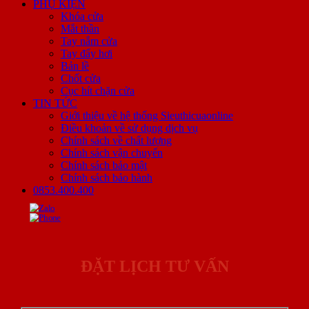
PHỤ KIỆN
Khóa cửa
Mắt thần
Tay nắm cửa
Tay đẩy hơi
Bản lề
Chốt cửa
Cục hít chặn cửa
TIN TỨC
Giới thiệu về hệ thống Sieuthicuaonline
Điều khoản về sử dụng dịch vụ
Chính sách về chất lượng
Chính sách vận chuyển
Chính sách bảo mật
Chính sách bảo hành
0853.400.400
ĐẶT LỊCH TƯ VẤN