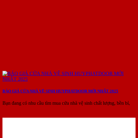
BÁO GIÁ CỬA NHÀ VỆ SINH HUYPHATDOOR MỚI NHẤT 2025
Bạn đang có nhu cầu tìm mua cửa nhà vệ sinh chất lượng, bền bỉ,