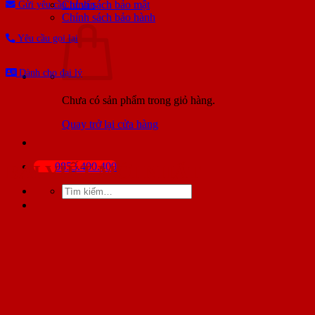
Chính sách bảo mật
Gửi yêu cầu tư vấn
Chính sách bảo hành
Yêu cầu gọi lại
Dành cho đại lý
Chưa có sản phẩm trong giỏ hàng.
Quay trở lại cửa hàng
0853.400.400
BÀI VIẾT MỚI NHẤT
Tìm
kiếm: