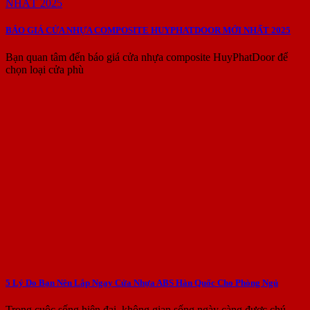
BÁO GIÁ CỬA NHỰA COMPOSITE HUYPHATDOOR MỚI NHẤT 2025
Bạn quan tâm đến báo giá cửa nhựa composite HuyPhatDoor để
chọn loại cửa phù
5 Lý Do Bạn Nên Lắp Ngay Cửa Nhựa ABS Hàn Quốc Cho Phòng Ngủ
Trong cuộc sống hiện đại, không gian sống ngày càng được chú