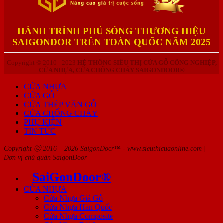
HÀNH TRÌNH PHỦ SÓNG THƯƠNG HIỆU
SAIGONDOR TRÊN TOÀN QUỐC NĂM 2025
Copyright © 2010 - 2023
HỆ THỐNG SIÊU THỊ CỬA GỖ CÔNG NGHIỆP,
CỬA NHỰA, CỬA CHỐNG CHÁY SAIGONDOOR®
CỬA NHỰA
CỬA GỖ
CỬA THÉP VÂN GỖ
CỬA CHỐNG CHÁY
PHỤ KIỆN
TIN TỨC
Copyright ⓒ 2016 – 2026 SaigonDoor™ - www.sieuthicuaonline.com |
Đơn vị chủ quản SaigonDoor
SaiGonDoor®
CỬA NHỰA
Cửa Nhựa Giả Gỗ
Cửa Nhựa Hàn Quốc
Cửa Nhựa Composite