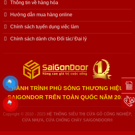
Thông tin về hàng hóa
Hướng dẫn mua hàng online
Chính sách tuyển dụng việc làm
Chính sách dành cho Đối tác/ Đại lý
Đặt l
HÀNH TRÌNH PHỦ SÓNG THƯƠNG HIỆU
SAIGONDOR TRÊN TOÀN QUỐC NĂM 2025
Hotli
Copyright © 2010 - 2023
HỆ THỐNG SIÊU THỊ CỬA GỖ CÔNG NGHIỆP,
CỬA NHỰA, CỬA CHỐNG CHÁY SAIGONDOOR®