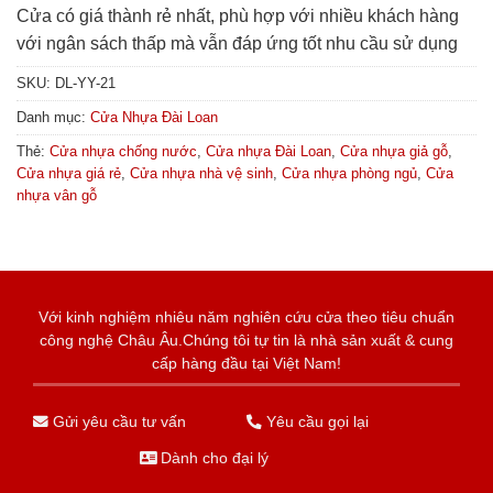
Cửa có giá thành rẻ nhất, phù hợp với nhiều khách hàng
với ngân sách thấp mà vẫn đáp ứng tốt nhu cầu sử dụng
SKU:
DL-YY-21
Danh mục:
Cửa Nhựa Đài Loan
Thẻ:
Cửa nhựa chống nước
,
Cửa nhựa Đài Loan
,
Cửa nhựa giả gỗ
,
Cửa nhựa giá rẻ
,
Cửa nhựa nhà vệ sinh
,
Cửa nhựa phòng ngủ
,
Cửa
nhựa vân gỗ
Với kinh nghiệm nhiêu năm nghiên cứu cửa theo tiêu chuẩn
công nghệ Châu Âu.Chúng tôi tự tin là nhà sản xuất & cung
cấp hàng đầu tại Việt Nam!
Gửi yêu cầu tư vấn
Yêu cầu gọi lại
Dành cho đại lý