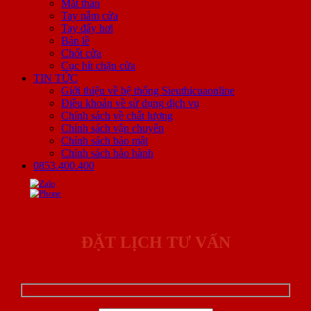
Mắt thần
Tay nắm cửa
Tay đẩy hơi
Bản lề
Chốt cửa
Cục hít chặn cửa
TIN TỨC
Giới thiệu về hệ thống Sieuthicuaonline
Điều khoản về sử dụng dịch vụ
Chính sách về chất lượng
Chính sách vận chuyển
Chính sách bảo mật
Chính sách bảo hành
0853.400.400
ĐẶT LỊCH TƯ VẤN