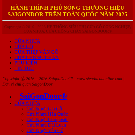
HÀNH TRÌNH PHỦ SÓNG THƯƠNG HIỆU
SAIGONDOR TRÊN TOÀN QUỐC NĂM 2025
Copyright © 2010 - 2023
HỆ THỐNG SIÊU THỊ CỬA GỖ CÔNG NGHIỆP,
CỬA NHỰA, CỬA CHỐNG CHÁY SAIGONDOOR®
CỬA NHỰA
CỬA GỖ
CỬA THÉP VÂN GỖ
CỬA CHỐNG CHÁY
PHỤ KIỆN
TIN TỨC
Copyright ⓒ 2016 – 2026 SaigonDoor™ - www.sieuthicuaonline.com |
Đơn vị chủ quản SaigonDoor
SaiGonDoor®
CỬA NHỰA
Cửa Nhựa Giả Gỗ
Cửa Nhựa Hàn Quốc
Cửa Nhựa Composite
Cửa Nhựa Đài Loan
Cửa Nhựa Vân Gỗ