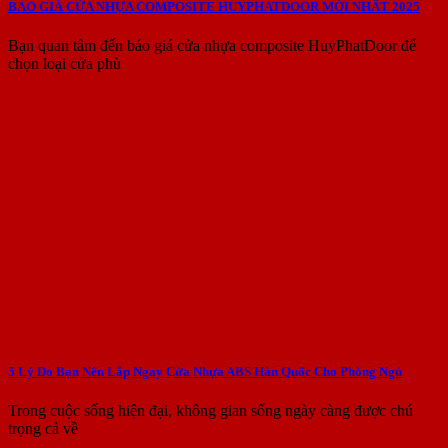
BÁO GIÁ CỬA NHỰA COMPOSITE HUYPHATDOOR MỚI NHẤT 2025
Bạn quan tâm đến báo giá cửa nhựa composite HuyPhatDoor để
chọn loại cửa phù
5 Lý Do Bạn Nên Lắp Ngay Cửa Nhựa ABS Hàn Quốc Cho Phòng Ngủ
Trong cuộc sống hiện đại, không gian sống ngày càng được chú
trọng cả về