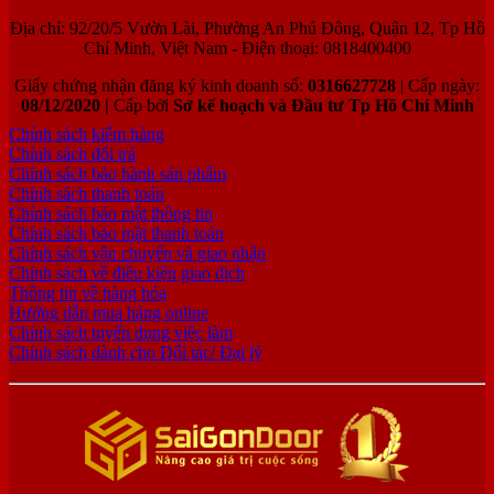
Địa chỉ: 92/20/5 Vườn Lài, Phường An Phú Đông, Quận 12, Tp Hồ
Chí Minh, Việt Nam - Điện thoại: 0818400400
Giấy chứng nhận đăng ký kinh doanh số:
0316627728
| Cấp ngày:
08/12/2020 |
Cấp bởi
Sở kế hoạch và Đầu tư Tp Hồ Chí Minh
Chính sách kiểm hàng
Chính sách đổi trả
Chính sách bảo hành sản phẩm
Chính sách thanh toán
Chính sách bảo mật thông tin
Chính sách bảo mật thanh toán
Chính sách vận chuyển và giao nhận
Chính sách về điều kiện giao dịch
Thông tin về hàng hóa
Hướng dẫn mua hàng online
Chính sách tuyển dụng việc làm
Chính sách dành cho Đối tác/ Đại lý