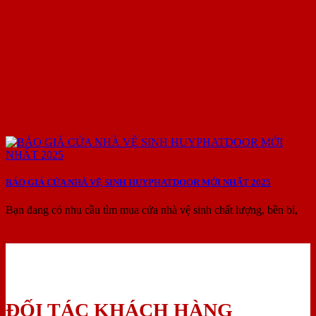
BÁO GIÁ CỬA NHÀ VỆ SINH HUYPHATDOOR MỚI NHẤT 2025
Bạn đang có nhu cầu tìm mua cửa nhà vệ sinh chất lượng, bền bỉ,
ĐỐI TÁC KHÁCH HÀNG