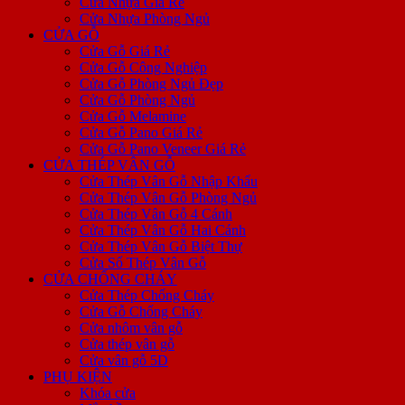
Cửa Nhựa Giá Rẻ
Cửa Nhựa Phòng Ngủ
CỬA GỖ
Cửa Gỗ Giá Rẻ
Cửa Gỗ Công Nghiệp
Cửa Gỗ Phòng Ngủ Đẹp
Cửa Gỗ Phòng Ngủ
Cửa Gỗ Melamine
Cửa Gỗ Pano Giá Rẻ
Cửa Gỗ Pano Veneer Giá Rẻ
CỬA THÉP VÂN GỖ
Cửa Thép Vân Gỗ Nhập Khẩu
Cửa Thép Vân Gỗ Phòng Ngủ
Cửa Thép Vân Gỗ 4 Cánh
Cửa Thép Vân Gỗ Hai Cánh
Cửa Thép Vân Gỗ Biệt Thự
Cửa Sổ Thép Vân Gỗ
CỬA CHỐNG CHÁY
Cửa Thép Chống Cháy
Cửa Gỗ Chống Cháy
Cửa nhôm vân gỗ
Cửa thép vân gỗ
Cửa vân gỗ 5D
PHỤ KIỆN
Khóa cửa