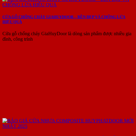
CỬA GỖ CHỐNG CHÁY GIAHUYDOOR – BỀN ĐẸP VÀ CHỐNG LỬA
HIỆU QUẢ
Cửa gỗ chống cháy GiaHuyDoor là dòng sản phẩm được nhiều gia
đình, công trình