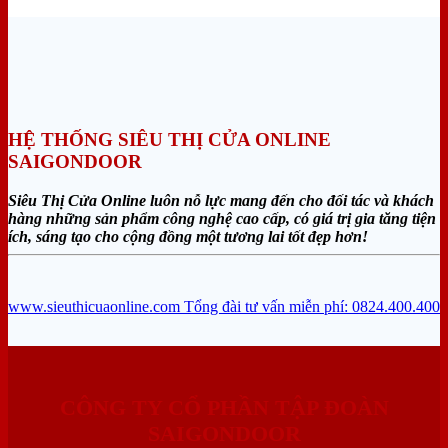
HỆ THỐNG SIÊU THỊ CỬA ONLINE
SAIGONDOOR
Siêu Thị Cửa Online luôn nỗ lực mang đến cho đối tác và khách
hàng những sản phẩm công nghệ cao cấp, có giá trị gia tăng tiện
ích, sáng tạo cho cộng đồng một tương lai tốt đẹp hơn!
www.sieuthicuaonline.com
Tổng đài tư vấn miễn phí: 0824.400.400
CÔNG TY CỔ PHẦN TẬP ĐOÀN
SAIGONDOOR