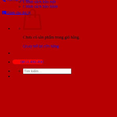
Chính sách bảo mật
Chính sách bảo hành
Dành cho đại lý
Chưa có sản phẩm trong giỏ hàng.
Quay trở lại cửa hàng
BÀI VIẾT MỚI NHẤT
0853.400.400
Tìm
kiếm: