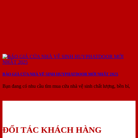
BÁO GIÁ CỬA NHÀ VỆ SINH HUYPHATDOOR MỚI NHẤT 2025
Bạn đang có nhu cầu tìm mua cửa nhà vệ sinh chất lượng, bền bỉ,
ĐỐI TÁC KHÁCH HÀNG