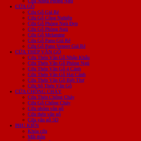
Cửa Nhựa Phòng Ngủ
CỬA GỖ
Cửa Gỗ Giá Rẻ
Cửa Gỗ Công Nghiệp
Cửa Gỗ Phòng Ngủ Đẹp
Cửa Gỗ Phòng Ngủ
Cửa Gỗ Melamine
Cửa Gỗ Pano Giá Rẻ
Cửa Gỗ Pano Veneer Giá Rẻ
CỬA THÉP VÂN GỖ
Cửa Thép Vân Gỗ Nhập Khẩu
Cửa Thép Vân Gỗ Phòng Ngủ
Cửa Thép Vân Gỗ 4 Cánh
Cửa Thép Vân Gỗ Hai Cánh
Cửa Thép Vân Gỗ Biệt Thự
Cửa Sổ Thép Vân Gỗ
CỬA CHỐNG CHÁY
Cửa Thép Chống Cháy
Cửa Gỗ Chống Cháy
Cửa nhôm vân gỗ
Cửa thép vân gỗ
Cửa vân gỗ 5D
PHỤ KIỆN
Khóa cửa
Mắt thần