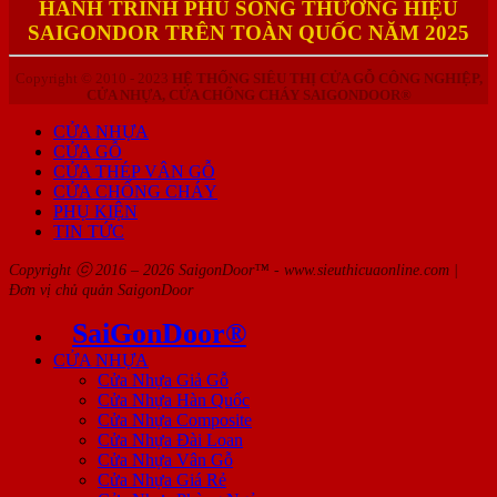
HÀNH TRÌNH PHỦ SÓNG THƯƠNG HIỆU
SAIGONDOR TRÊN TOÀN QUỐC NĂM 2025
Copyright © 2010 - 2023
HỆ THỐNG SIÊU THỊ CỬA GỖ CÔNG NGHIỆP,
CỬA NHỰA, CỬA CHỐNG CHÁY SAIGONDOOR®
CỬA NHỰA
CỬA GỖ
CỬA THÉP VÂN GỖ
CỬA CHỐNG CHÁY
PHỤ KIỆN
TIN TỨC
Copyright ⓒ 2016 – 2026 SaigonDoor™ - www.sieuthicuaonline.com |
Đơn vị chủ quản SaigonDoor
SaiGonDoor®
CỬA NHỰA
Cửa Nhựa Giả Gỗ
Cửa Nhựa Hàn Quốc
Cửa Nhựa Composite
Cửa Nhựa Đài Loan
Cửa Nhựa Vân Gỗ
Cửa Nhựa Giá Rẻ