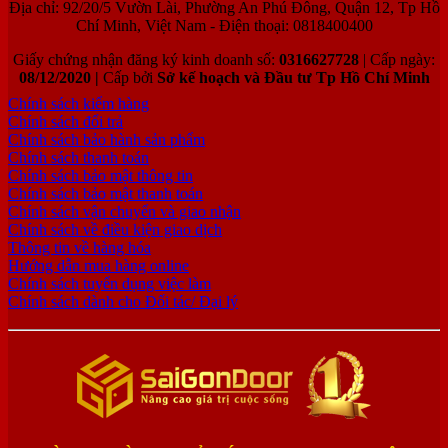
Địa chỉ: 92/20/5 Vườn Lài, Phường An Phú Đông, Quận 12, Tp Hồ
Chí Minh, Việt Nam - Điện thoại: 0818400400
Giấy chứng nhận đăng ký kinh doanh số:
0316627728
| Cấp ngày:
08/12/2020 |
Cấp bởi
Sở kế hoạch và Đầu tư Tp Hồ Chí Minh
Chính sách kiểm hàng
Chính sách đổi trả
Chính sách bảo hành sản phẩm
Chính sách thanh toán
Chính sách bảo mật thông tin
Chính sách bảo mật thanh toán
Chính sách vận chuyển và giao nhận
Chính sách về điều kiện giao dịch
Thông tin về hàng hóa
Hướng dẫn mua hàng online
Chính sách tuyển dụng việc làm
Chính sách dành cho Đối tác/ Đại lý