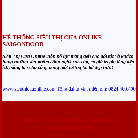
HỆ THỐNG SIÊU THỊ CỬA ONLINE
SAIGONDOOR
Siêu Thị Cửa Online luôn nỗ lực mang đến cho đối tác và khách
hàng những sản phẩm công nghệ cao cấp, có giá trị gia tăng tiện
ích, sáng tạo cho cộng đồng một tương lai tốt đẹp hơn!
www.sieuthicuaonline.com
Tổng đài tư vấn miễn phí: 0824.400.400
CÔNG TY CỔ PHẦN TẬP ĐOÀN
SAIGONDOOR