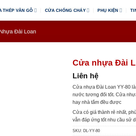
A THÉP VÂN GỖ
CỬA CHỐNG CHÁY
PHỤ KIỆN
TI
Nhựa Đài Loan
Cửa nhựa Đài L
Liên hệ
Cửa nhựa Đài Loan YY-80 là
nước tương đối tốt. Cửa nh
hay nhà tắm đều được
Cửa có giá thành rẻ nhất, p
vẫn đáp ứng tốt nhu cầu sử 
SKU:
DL-YY-80