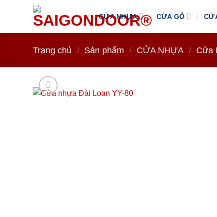
Bỏ
CỬA NHỰA
CỬA GỖ
CỬ
qua
nội
dung
Trang chủ
/
Sản phẩm
/
CỬA NHỰA
/
Cửa 