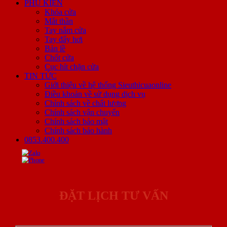
PHỤ KIỆN
Khóa cửa
Mắt thần
Tay nắm cửa
Tay đẩy hơi
Bản lề
Chốt cửa
Cục hít chặn cửa
TIN TỨC
Giới thiệu về hệ thống Sieuthicuaonline
Điều khoản về sử dụng dịch vụ
Chính sách về chất lượng
Chính sách vận chuyển
Chính sách bảo mật
Chính sách bảo hành
0853.400.400
ĐẶT LỊCH TƯ VẤN