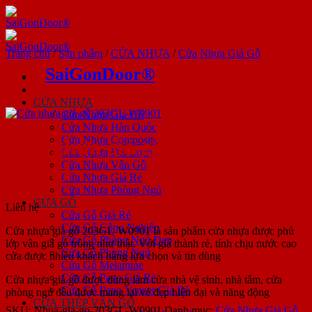
Bỏ
qua
nội
dung
Trang chủ
/
Sản phẩm
/
CỬA NHỰA
/
Cửa Nhựa Giả Gỗ
SaiGonDoor®
CỬA NHỰA
Cửa Nhựa Giả Gỗ
Cửa Nhựa Hàn Quốc
Cửa Nhựa Composite
Cửa nhựa giả gỗ 203GL-
Cửa Nhựa Đài Loan
Cửa Nhựa Vân Gỗ
W0901
Cửa Nhựa Giá Rẻ
Cửa Nhựa Phòng Ngủ
CỬA GỖ
Liên hệ
Cửa Gỗ Giá Rẻ
Cửa Gỗ Công Nghiệp
Cửa nhựa giả gỗ 203GL-W0901 là sản phẩm cửa nhựa được phủ
Cửa Gỗ Phòng Ngủ Đẹp
lớp vân giả gỗ trông như thật. Với giá thành rẻ, tính chịu nước cao
Cửa Gỗ Phòng Ngủ
cửa được nhiều khách hàng lựa chọn và tin dùng
Cửa Gỗ Melamine
Cửa Gỗ Pano Giá Rẻ
Cửa nhựa giả gỗ được dùng làm cửa nhà vệ sinh, nhà tắm, cửa
Cửa Gỗ Pano Veneer Giá Rẻ
phòng ngủ đều được mang lại vẻ đẹp hiện đại và năng động
CỬA THÉP VÂN GỖ
SKU:
Nhua-gia-go-203GL-W0901
Danh mục:
Cửa Nhựa Giả Gỗ