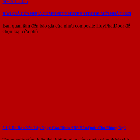
BÁO GIÁ CỬA NHỰA COMPOSITE HUYPHATDOOR MỚI NHẤT 2025
Bạn quan tâm đến báo giá cửa nhựa composite HuyPhatDoor để
chọn loại cửa phù
5 Lý Do Bạn Nên Lắp Ngay Cửa Nhựa ABS Hàn Quốc Cho Phòng Ngủ
Trong cuộc sống hiện đại, không gian sống ngày càng được chú