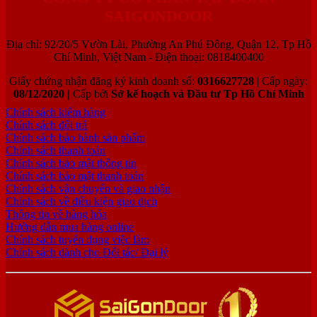
SAIGONDOOR
Địa chỉ: 92/20/5 Vườn Lài, Phường An Phú Đông, Quận 12, Tp Hồ
Chí Minh, Việt Nam - Điện thoại: 0818400400
Giấy chứng nhận đăng ký kinh doanh số:
0316627728
| Cấp ngày:
08/12/2020 |
Cấp bởi
Sở kế hoạch và Đầu tư Tp Hồ Chí Minh
Chính sách kiểm hàng
Chính sách đổi trả
Chính sách bảo hành sản phẩm
Chính sách thanh toán
Chính sách bảo mật thông tin
Chính sách bảo mật thanh toán
Chính sách vận chuyển và giao nhận
Chính sách về điều kiện giao dịch
Thông tin về hàng hóa
Hướng dẫn mua hàng online
Chính sách tuyển dụng việc làm
Chính sách dành cho Đối tác/ Đại lý