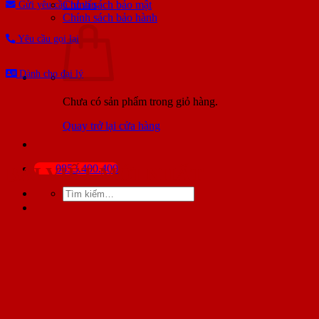
Chính sách bảo mật
Gửi yêu cầu tư vấn
Chính sách bảo hành
Yêu cầu gọi lại
Dành cho đại lý
Chưa có sản phẩm trong giỏ hàng.
Quay trở lại cửa hàng
0853.400.400
BÀI VIẾT MỚI NHẤT
Tìm
kiếm: