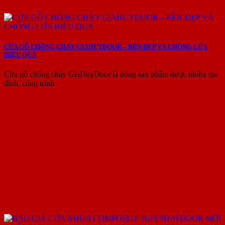
CỬA GỖ CHỐNG CHÁY GIAHUYDOOR – BỀN ĐẸP VÀ CHỐNG LỬA
HIỆU QUẢ
Cửa gỗ chống cháy GiaHuyDoor là dòng sản phẩm được nhiều gia
đình, công trình