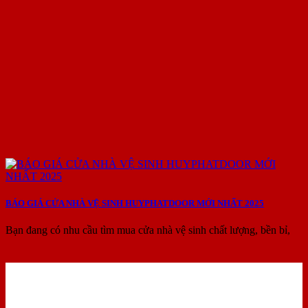
BÁO GIÁ CỬA NHÀ VỆ SINH HUYPHATDOOR MỚI NHẤT 2025
Bạn đang có nhu cầu tìm mua cửa nhà vệ sinh chất lượng, bền bỉ,