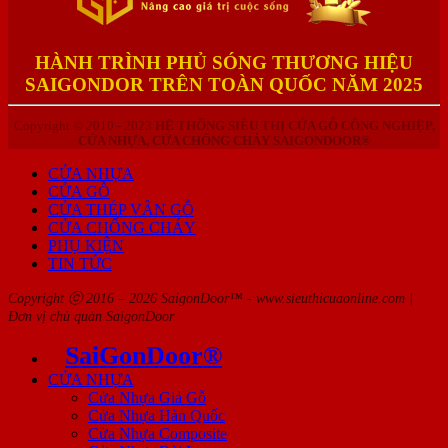
HÀNH TRÌNH PHỦ SÓNG THƯƠNG HIỆU
SAIGONDOR TRÊN TOÀN QUỐC NĂM 2025
Copyright © 2010 - 2023
HỆ THỐNG SIÊU THỊ CỬA GỖ CÔNG NGHIỆP,
CỬA NHỰA, CỬA CHỐNG CHÁY SAIGONDOOR®
CỬA NHỰA
CỬA GỖ
CỬA THÉP VÂN GỖ
CỬA CHỐNG CHÁY
PHỤ KIỆN
TIN TỨC
Copyright ⓒ 2016 – 2026 SaigonDoor™ - www.sieuthicuaonline.com |
Đơn vị chủ quản SaigonDoor
SaiGonDoor®
CỬA NHỰA
Cửa Nhựa Giả Gỗ
Cửa Nhựa Hàn Quốc
Cửa Nhựa Composite