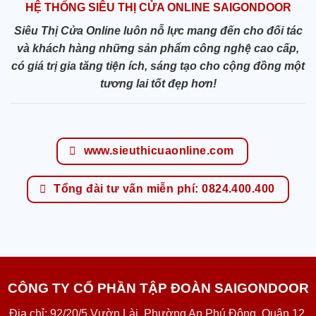
HỆ THỐNG SIÊU THỊ CỬA ONLINE SAIGONDOOR
Siêu Thị Cửa Online luôn nỗ lực mang đến cho đối tác
và khách hàng những sản phẩm công nghệ cao cấp,
có giá trị gia tăng tiện ích, sáng tạo cho cộng đồng một
tương lai tốt đẹp hơn!
www.sieuthicuaonline.com
Tổng đài tư vấn miễn phí: 0824.400.400
CÔNG TY CỔ PHẦN TẬP ĐOÀN SAIGONDOOR
Địa chỉ: 92/20/5 Vườn Lài, Phường An Phú Đông, Quận 12,