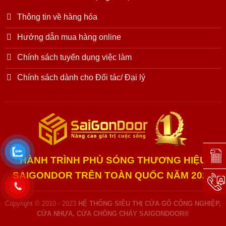
Thông tin về hàng hóa
Hướng dẫn mua hàng online
Chính sách tuyển dụng việc làm
Chính sách dành cho Đối tác/ Đại lý
Đặt l
HÀNH TRÌNH PHỦ SÓNG THƯƠNG HIỆU
SAIGONDOR TRÊN TOÀN QUỐC NĂM 2025
Hotli
Copyright © 2010 - 2023
HỆ THỐNG SIÊU THỊ CỬA GỖ CÔNG NGHIỆP,
CỬA NHỰA, CỬA CHỐNG CHÁY SAIGONDOOR®