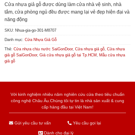
Cửa nhựa giả gỗ được dùng làm cửa nhà vệ sinh, nhà
tắm, cửa phòng ngủ đều được mang lại vẻ đẹp hiện đại và
năng động
SKU:
Nhua-gia-go-301-M8707
Danh mục:
Cửa Nhựa Giả Gỗ
Thẻ:
Cửa nhựa chịu nước SaiGonDoor
,
Cửa nhựa giả gỗ
,
Cửa nhựa
giả gỗ SaiGonDoor
,
Giá cửa nhựa giả gỗ tại Tp.HCM
,
Mẫu cửa nhựa
giả gỗ
Với kinh nghiệm nhiêu năm nghiên cứu cửa theo tiêu chuẩn
công nghệ Châu Âu.Chúng tôi tự tin là nhà sản xuất & cung
cấp hàng đầu tại Việt Nam!
Gửi yêu cầu tư vấn
Yêu cầu gọi lại
Dành cho đại lý