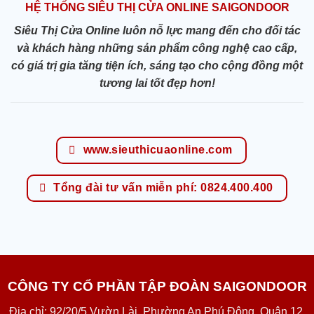
HỆ THỐNG SIÊU THỊ CỬA ONLINE SAIGONDOOR
Siêu Thị Cửa Online luôn nỗ lực mang đến cho đối tác
và khách hàng những sản phẩm công nghệ cao cấp,
có giá trị gia tăng tiện ích, sáng tạo cho cộng đồng một
tương lai tốt đẹp hơn!
www.sieuthicuaonline.com
Tổng đài tư vấn miễn phí: 0824.400.400
CÔNG TY CỔ PHẦN TẬP ĐOÀN SAIGONDOOR
Địa chỉ: 92/20/5 Vườn Lài, Phường An Phú Đông, Quận 12,