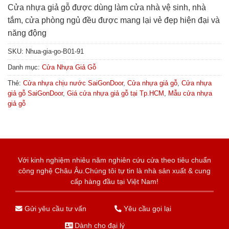
Cửa nhựa giả gỗ được dùng làm cửa nhà vệ sinh, nhà
tắm, cửa phòng ngủ đều được mang lại vẻ đẹp hiện đại và
năng động
SKU:
Nhua-gia-go-B01-91
Danh mục:
Cửa Nhựa Giả Gỗ
Thẻ:
Cửa nhựa chịu nước SaiGonDoor
,
Cửa nhựa giả gỗ
,
Cửa nhựa
giả gỗ SaiGonDoor
,
Giá cửa nhựa giả gỗ tại Tp.HCM
,
Mẫu cửa nhựa
giả gỗ
Với kinh nghiệm nhiêu năm nghiên cứu cửa theo tiêu chuẩn
công nghệ Châu Âu.Chúng tôi tự tin là nhà sản xuất & cung
cấp hàng đầu tại Việt Nam!
Gửi yêu cầu tư vấn
Yêu cầu gọi lại
Dành cho đại lý