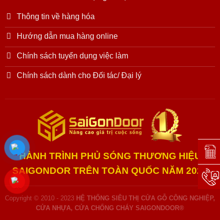
Thông tin về hàng hóa
Hướng dẫn mua hàng online
Chính sách tuyển dụng việc làm
Chính sách dành cho Đối tác/ Đại lý
Đặt l
HÀNH TRÌNH PHỦ SÓNG THƯƠNG HIỆU
SAIGONDOR TRÊN TOÀN QUỐC NĂM 2025
Hotli
Copyright © 2010 - 2023
HỆ THỐNG SIÊU THỊ CỬA GỖ CÔNG NGHIỆP,
CỬA NHỰA, CỬA CHỐNG CHÁY SAIGONDOOR®