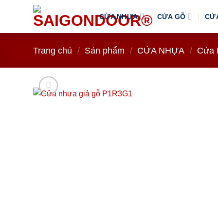
Bỏ
CỬA NHỰA
CỬA GỖ
CỬ
qua
nội
dung
Trang chủ
/
Sản phẩm
/
CỬA NHỰA
/
Cửa 