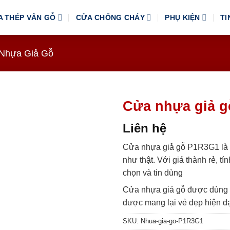
A THÉP VÂN GỖ
CỬA CHỐNG CHÁY
PHỤ KIỆN
TI
Nhựa Giả Gỗ
Cửa nhựa giả 
Liên hệ
Cửa nhựa giả gỗ P1R3G1 là 
như thật. Với giá thành rẻ, 
chọn và tin dùng
Cửa nhựa giả gỗ được dùng l
được mang lại vẻ đẹp hiện đ
SKU:
Nhua-gia-go-P1R3G1