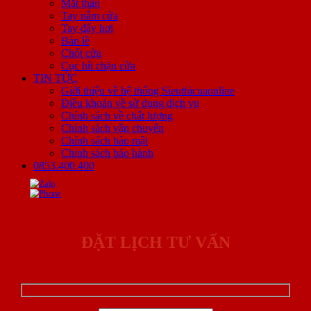
Mắt thần
Tay nắm cửa
Tay đẩy hơi
Bản lề
Chốt cửa
Cục hít chặn cửa
TIN TỨC
Giới thiệu về hệ thống Sieuthicuaonline
Điều khoản về sử dụng dịch vụ
Chính sách về chất lượng
Chính sách vận chuyển
Chính sách bảo mật
Chính sách bảo hành
0853.400.400
ĐẶT LỊCH TƯ VẤN