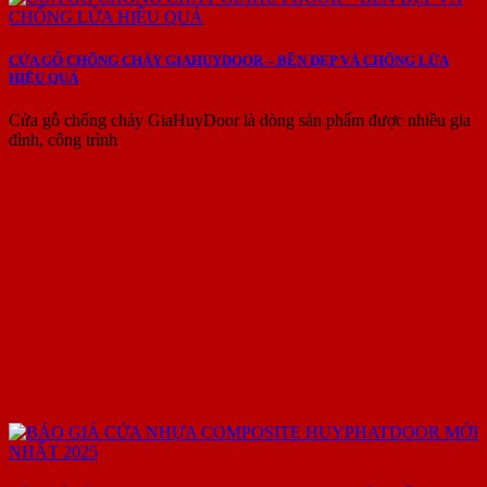
CỬA GỖ CHỐNG CHÁY GIAHUYDOOR – BỀN ĐẸP VÀ CHỐNG LỬA
HIỆU QUẢ
Cửa gỗ chống cháy GiaHuyDoor là dòng sản phẩm được nhiều gia
đình, công trình