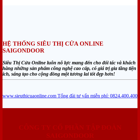
HỆ THỐNG SIÊU THỊ CỬA ONLINE
SAIGONDOOR
Siêu Thị Cửa Online luôn nỗ lực mang đến cho đối tác và khách
hàng những sản phẩm công nghệ cao cấp, có giá trị gia tăng tiện
ích, sáng tạo cho cộng đồng một tương lai tốt đẹp hơn!
www.sieuthicuaonline.com
Tổng đài tư vấn miễn phí: 0824.400.400
CÔNG TY CỔ PHẦN TẬP ĐOÀN
SAIGONDOOR