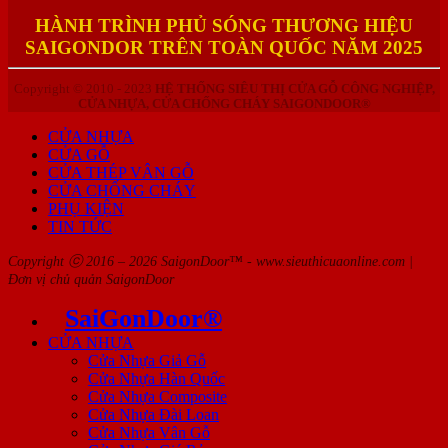
HÀNH TRÌNH PHỦ SÓNG THƯƠNG HIỆU
SAIGONDOR TRÊN TOÀN QUỐC NĂM 2025
Copyright © 2010 - 2023
HỆ THỐNG SIÊU THỊ CỬA GỖ CÔNG NGHIỆP,
CỬA NHỰA, CỬA CHỐNG CHÁY SAIGONDOOR®
CỬA NHỰA
CỬA GỖ
CỬA THÉP VÂN GỖ
CỬA CHỐNG CHÁY
PHỤ KIỆN
TIN TỨC
Copyright ⓒ 2016 – 2026 SaigonDoor™ - www.sieuthicuaonline.com |
Đơn vị chủ quản SaigonDoor
SaiGonDoor®
CỬA NHỰA
Cửa Nhựa Giả Gỗ
Cửa Nhựa Hàn Quốc
Cửa Nhựa Composite
Cửa Nhựa Đài Loan
Cửa Nhựa Vân Gỗ