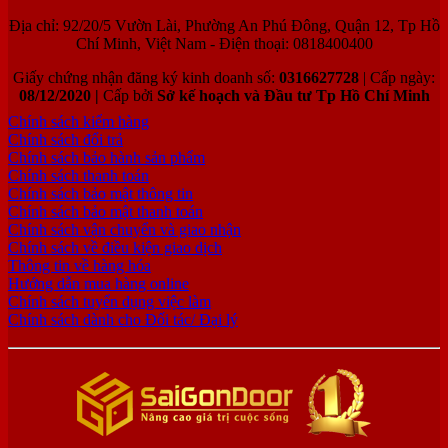
Địa chỉ: 92/20/5 Vườn Lài, Phường An Phú Đông, Quận 12, Tp Hồ
Chí Minh, Việt Nam - Điện thoại: 0818400400
Giấy chứng nhận đăng ký kinh doanh số:
0316627728
| Cấp ngày:
08/12/2020 |
Cấp bởi
Sở kế hoạch và Đầu tư Tp Hồ Chí Minh
Chính sách kiểm hàng
Chính sách đổi trả
Chính sách bảo hành sản phẩm
Chính sách thanh toán
Chính sách bảo mật thông tin
Chính sách bảo mật thanh toán
Chính sách vận chuyển và giao nhận
Chính sách về điều kiện giao dịch
Thông tin về hàng hóa
Hướng dẫn mua hàng online
Chính sách tuyển dụng việc làm
Chính sách dành cho Đối tác/ Đại lý