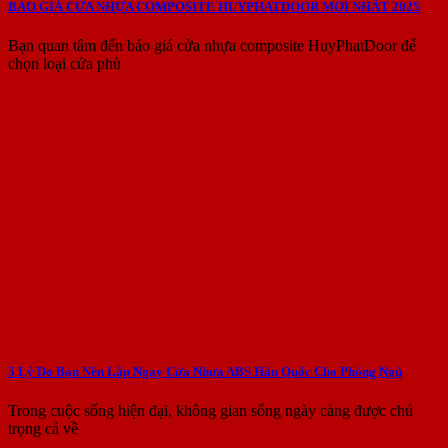
BÁO GIÁ CỬA NHỰA COMPOSITE HUYPHATDOOR MỚI NHẤT 2025
Bạn quan tâm đến báo giá cửa nhựa composite HuyPhatDoor để
chọn loại cửa phù
5 Lý Do Bạn Nên Lắp Ngay Cửa Nhựa ABS Hàn Quốc Cho Phòng Ngủ
Trong cuộc sống hiện đại, không gian sống ngày càng được chú
trọng cả về