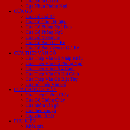
Cửa Nhựa Giá Rẻ
Cửa Nhựa Phòng Ngủ
CỬA GỖ
Cửa Gỗ Giá Rẻ
Cửa Gỗ Công Nghiệp
Cửa Gỗ Phòng Ngủ Đẹp
Cửa Gỗ Phòng Ngủ
Cửa Gỗ Melamine
Cửa Gỗ Pano Giá Rẻ
Cửa Gỗ Pano Veneer Giá Rẻ
CỬA THÉP VÂN GỖ
Cửa Thép Vân Gỗ Nhập Khẩu
Cửa Thép Vân Gỗ Phòng Ngủ
Cửa Thép Vân Gỗ 4 Cánh
Cửa Thép Vân Gỗ Hai Cánh
Cửa Thép Vân Gỗ Biệt Thự
Cửa Sổ Thép Vân Gỗ
CỬA CHỐNG CHÁY
Cửa Thép Chống Cháy
Cửa Gỗ Chống Cháy
Cửa nhôm vân gỗ
Cửa thép vân gỗ
Cửa vân gỗ 5D
PHỤ KIỆN
Khóa cửa