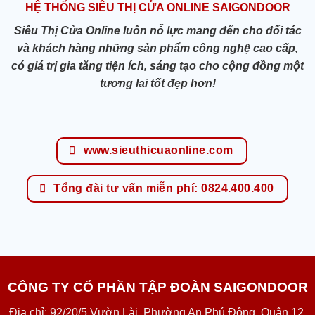
HỆ THỐNG SIÊU THỊ CỬA ONLINE SAIGONDOOR
Siêu Thị Cửa Online luôn nỗ lực mang đến cho đối tác
và khách hàng những sản phẩm công nghệ cao cấp,
có giá trị gia tăng tiện ích, sáng tạo cho cộng đồng một
tương lai tốt đẹp hơn!
www.sieuthicuaonline.com
Tổng đài tư vấn miễn phí: 0824.400.400
CÔNG TY CỔ PHẦN TẬP ĐOÀN SAIGONDOOR
Địa chỉ: 92/20/5 Vườn Lài, Phường An Phú Đông, Quận 12,