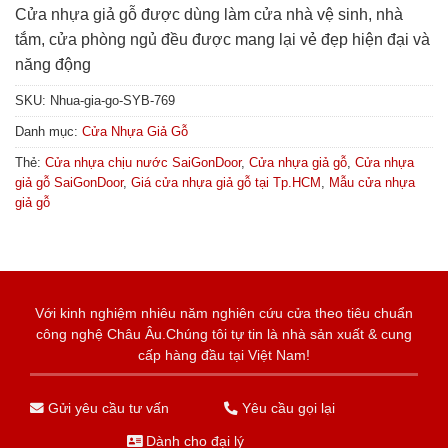
Cửa nhựa giả gỗ được dùng làm cửa nhà vệ sinh, nhà
tắm, cửa phòng ngủ đều được mang lại vẻ đẹp hiện đại và
năng động
SKU:
Nhua-gia-go-SYB-769
Danh mục:
Cửa Nhựa Giả Gỗ
Thẻ:
Cửa nhựa chịu nước SaiGonDoor
,
Cửa nhựa giả gỗ
,
Cửa nhựa
giả gỗ SaiGonDoor
,
Giá cửa nhựa giả gỗ tại Tp.HCM
,
Mẫu cửa nhựa
giả gỗ
Với kinh nghiệm nhiêu năm nghiên cứu cửa theo tiêu chuẩn
công nghệ Châu Âu.Chúng tôi tự tin là nhà sản xuất & cung
cấp hàng đầu tại Việt Nam!
Gửi yêu cầu tư vấn
Yêu cầu gọi lại
Dành cho đại lý