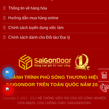
Thông tin về hàng hóa
Hướng dẫn mua hàng online
Chính sách tuyển dụng việc làm
Chính sách dành cho Đối tác/ Đại lý
Đặt l
HÀNH TRÌNH PHỦ SÓNG THƯƠNG HIỆU
SAIGONDOR TRÊN TOÀN QUỐC NĂM 2025
Hotli
Copyright © 2010 - 2023
HỆ THỐNG SIÊU THỊ CỬA GỖ CÔNG NGHIỆP,
CỬA NHỰA, CỬA CHỐNG CHÁY SAIGONDOOR®