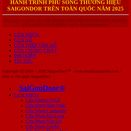
HÀNH TRÌNH PHỦ SÓNG THƯƠNG HIỆU
SAIGONDOR TRÊN TOÀN QUỐC NĂM 2025
Copyright © 2010 - 2023
HỆ THỐNG SIÊU THỊ CỬA GỖ CÔNG NGHIỆP,
CỬA NHỰA, CỬA CHỐNG CHÁY SAIGONDOOR®
CỬA NHỰA
CỬA GỖ
CỬA THÉP VÂN GỖ
CỬA CHỐNG CHÁY
PHỤ KIỆN
TIN TỨC
Copyright ⓒ 2016 – 2026 SaigonDoor™ - www.sieuthicuaonline.com |
Đơn vị chủ quản SaigonDoor
SaiGonDoor®
CỬA NHỰA
Cửa Nhựa Giả Gỗ
Cửa Nhựa Hàn Quốc
Cửa Nhựa Composite
Cửa Nhựa Đài Loan
Cửa Nhựa Vân Gỗ
Cửa Nhựa Giá Rẻ