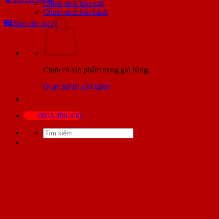
Chính sách bảo mật
Chính sách bảo hành
Dành cho đại lý
Chưa có sản phẩm trong giỏ hàng.
Quay trở lại cửa hàng
BÀI VIẾT MỚI NHẤT
0853.400.400
Tìm
kiếm: