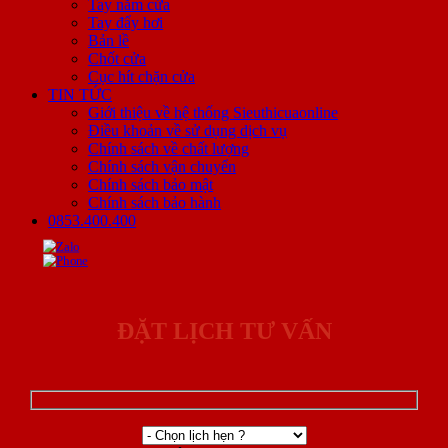
Tay nắm cửa
Tay đẩy hơi
Bản lề
Chốt cửa
Cục hít chặn cửa
TIN TỨC
Giới thiệu về hệ thống Sieuthicuaonline
Điều khoản về sử dụng dịch vụ
Chính sách về chất lượng
Chính sách vận chuyển
Chính sách bảo mật
Chính sách bảo hành
0853.400.400
ĐẶT LỊCH TƯ VẤN