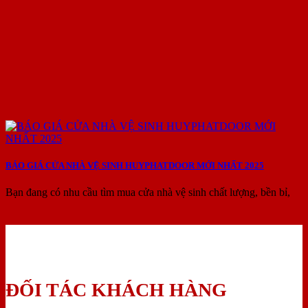
BÁO GIÁ CỬA NHÀ VỆ SINH HUYPHATDOOR MỚI NHẤT 2025
Bạn đang có nhu cầu tìm mua cửa nhà vệ sinh chất lượng, bền bỉ,
ĐỐI TÁC KHÁCH HÀNG