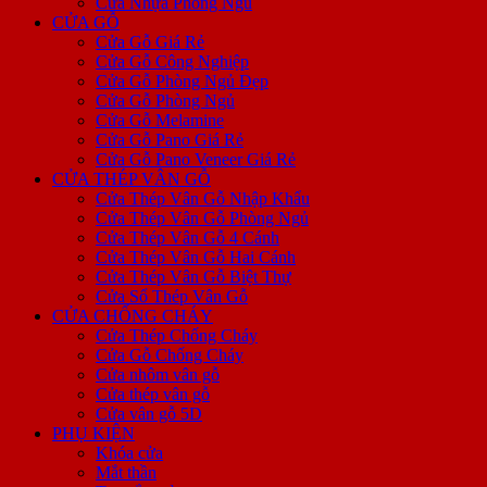
Cửa Nhựa Phòng Ngủ
CỬA GỖ
Cửa Gỗ Giá Rẻ
Cửa Gỗ Công Nghiệp
Cửa Gỗ Phòng Ngủ Đẹp
Cửa Gỗ Phòng Ngủ
Cửa Gỗ Melamine
Cửa Gỗ Pano Giá Rẻ
Cửa Gỗ Pano Veneer Giá Rẻ
CỬA THÉP VÂN GỖ
Cửa Thép Vân Gỗ Nhập Khẩu
Cửa Thép Vân Gỗ Phòng Ngủ
Cửa Thép Vân Gỗ 4 Cánh
Cửa Thép Vân Gỗ Hai Cánh
Cửa Thép Vân Gỗ Biệt Thự
Cửa Sổ Thép Vân Gỗ
CỬA CHỐNG CHÁY
Cửa Thép Chống Cháy
Cửa Gỗ Chống Cháy
Cửa nhôm vân gỗ
Cửa thép vân gỗ
Cửa vân gỗ 5D
PHỤ KIỆN
Khóa cửa
Mắt thần