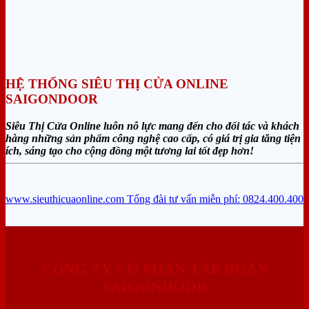
HỆ THỐNG SIÊU THỊ CỬA ONLINE
SAIGONDOOR
Siêu Thị Cửa Online luôn nỗ lực mang đến cho đối tác và khách
hàng những sản phẩm công nghệ cao cấp, có giá trị gia tăng tiện
ích, sáng tạo cho cộng đồng một tương lai tốt đẹp hơn!
www.sieuthicuaonline.com
Tổng đài tư vấn miễn phí: 0824.400.400
CÔNG TY CỔ PHẦN TẬP ĐOÀN
SAIGONDOOR