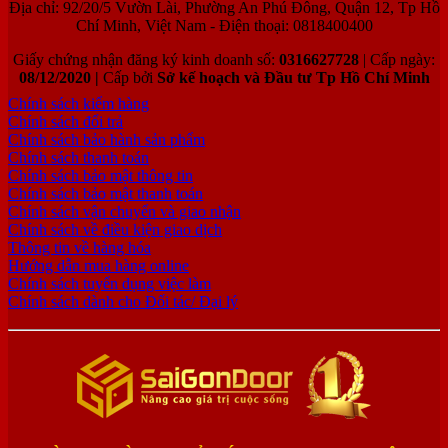
Địa chỉ: 92/20/5 Vườn Lài, Phường An Phú Đông, Quận 12, Tp Hồ
Chí Minh, Việt Nam - Điện thoại: 0818400400
Giấy chứng nhận đăng ký kinh doanh số:
0316627728
| Cấp ngày:
08/12/2020 |
Cấp bởi
Sở kế hoạch và Đầu tư Tp Hồ Chí Minh
Chính sách kiểm hàng
Chính sách đổi trả
Chính sách bảo hành sản phẩm
Chính sách thanh toán
Chính sách bảo mật thông tin
Chính sách bảo mật thanh toán
Chính sách vận chuyển và giao nhận
Chính sách về điều kiện giao dịch
Thông tin về hàng hóa
Hướng dẫn mua hàng online
Chính sách tuyển dụng việc làm
Chính sách dành cho Đối tác/ Đại lý