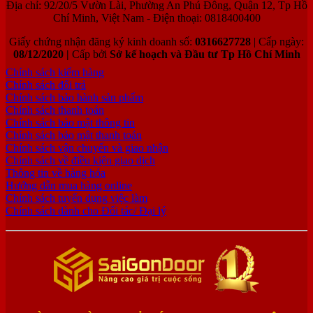
Địa chỉ: 92/20/5 Vườn Lài, Phường An Phú Đông, Quận 12, Tp Hồ
Chí Minh, Việt Nam - Điện thoại: 0818400400
Giấy chứng nhận đăng ký kinh doanh số:
0316627728
| Cấp ngày:
08/12/2020 |
Cấp bởi
Sở kế hoạch và Đầu tư Tp Hồ Chí Minh
Chính sách kiểm hàng
Chính sách đổi trả
Chính sách bảo hành sản phẩm
Chính sách thanh toán
Chính sách bảo mật thông tin
Chính sách bảo mật thanh toán
Chính sách vận chuyển và giao nhận
Chính sách về điều kiện giao dịch
Thông tin về hàng hóa
Hướng dẫn mua hàng online
Chính sách tuyển dụng việc làm
Chính sách dành cho Đối tác/ Đại lý