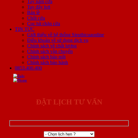
Tay nắm cửa
Tay đẩy hơi
Bản lề
Chốt cửa
Cục hít chặn cửa
TIN TỨC
Giới thiệu về hệ thống Sieuthicuaonline
Điều khoản về sử dụng dịch vụ
Chính sách về chất lượng
Chính sách vận chuyển
Chính sách bảo mật
Chính sách bảo hành
0853.400.400
ĐẶT LỊCH TƯ VẤN