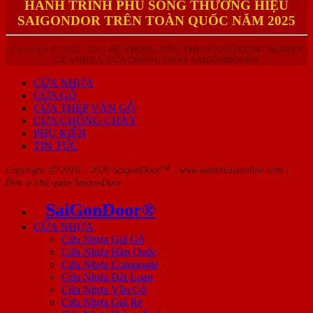
HÀNH TRÌNH PHỦ SÓNG THƯƠNG HIỆU
SAIGONDOR TRÊN TOÀN QUỐC NĂM 2025
Copyright © 2010 - 2023
HỆ THỐNG SIÊU THỊ CỬA GỖ CÔNG NGHIỆP,
CỬA NHỰA, CỬA CHỐNG CHÁY SAIGONDOOR®
CỬA NHỰA
CỬA GỖ
CỬA THÉP VÂN GỖ
CỬA CHỐNG CHÁY
PHỤ KIỆN
TIN TỨC
Copyright ⓒ 2016 – 2026 SaigonDoor™ - www.sieuthicuaonline.com |
Đơn vị chủ quản SaigonDoor
SaiGonDoor®
CỬA NHỰA
Cửa Nhựa Giả Gỗ
Cửa Nhựa Hàn Quốc
Cửa Nhựa Composite
Cửa Nhựa Đài Loan
Cửa Nhựa Vân Gỗ
Cửa Nhựa Giá Rẻ