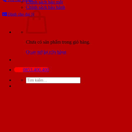
Chính sách bảo mật
Chính sách bảo hành
Dành cho đại lý
Chưa có sản phẩm trong giỏ hàng.
Quay trở lại cửa hàng
BÀI VIẾT MỚI NHẤT
0853.400.400
Tìm
kiếm: