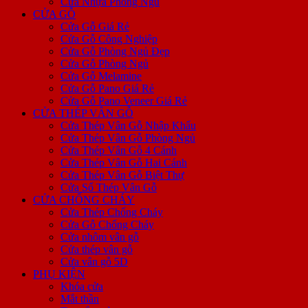
Cửa Nhựa Phòng Ngủ
CỬA GỖ
Cửa Gỗ Giá Rẻ
Cửa Gỗ Công Nghiệp
Cửa Gỗ Phòng Ngủ Đẹp
Cửa Gỗ Phòng Ngủ
Cửa Gỗ Melamine
Cửa Gỗ Pano Giá Rẻ
Cửa Gỗ Pano Veneer Giá Rẻ
CỬA THÉP VÂN GỖ
Cửa Thép Vân Gỗ Nhập Khẩu
Cửa Thép Vân Gỗ Phòng Ngủ
Cửa Thép Vân Gỗ 4 Cánh
Cửa Thép Vân Gỗ Hai Cánh
Cửa Thép Vân Gỗ Biệt Thự
Cửa Sổ Thép Vân Gỗ
CỬA CHỐNG CHÁY
Cửa Thép Chống Cháy
Cửa Gỗ Chống Cháy
Cửa nhôm vân gỗ
Cửa thép vân gỗ
Cửa vân gỗ 5D
PHỤ KIỆN
Khóa cửa
Mắt thần