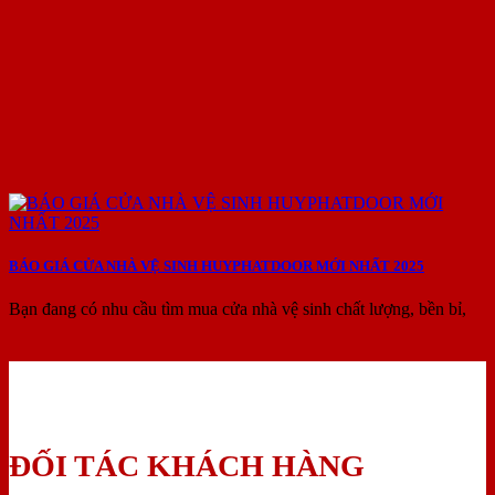
BÁO GIÁ CỬA NHÀ VỆ SINH HUYPHATDOOR MỚI NHẤT 2025
Bạn đang có nhu cầu tìm mua cửa nhà vệ sinh chất lượng, bền bỉ,
ĐỐI TÁC KHÁCH HÀNG