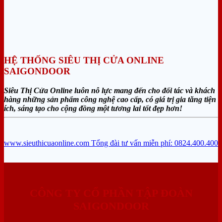
HỆ THỐNG SIÊU THỊ CỬA ONLINE
SAIGONDOOR
Siêu Thị Cửa Online luôn nỗ lực mang đến cho đối tác và khách
hàng những sản phẩm công nghệ cao cấp, có giá trị gia tăng tiện
ích, sáng tạo cho cộng đồng một tương lai tốt đẹp hơn!
www.sieuthicuaonline.com
Tổng đài tư vấn miễn phí: 0824.400.400
CÔNG TY CỔ PHẦN TẬP ĐOÀN
SAIGONDOOR