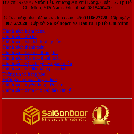
Địa chỉ: 92/20/5 Vườn Lài, Phường An Phú Đông, Quận 12, Tp Hồ
Chí Minh, Việt Nam - Điện thoại: 0818400400
Giấy chứng nhận đăng ký kinh doanh số:
0316627728
| Cấp ngày:
08/12/2020 |
Cấp bởi
Sở kế hoạch và Đầu tư Tp Hồ Chí Minh
Chính sách kiểm hàng
Chính sách đổi trả
Chính sách bảo hành sản phẩm
Chính sách thanh toán
Chính sách bảo mật thông tin
Chính sách bảo mật thanh toán
Chính sách vận chuyển và giao nhận
Chính sách về điều kiện giao dịch
Thông tin về hàng hóa
Hướng dẫn mua hàng online
Chính sách tuyển dụng việc làm
Chính sách dành cho Đối tác/ Đại lý