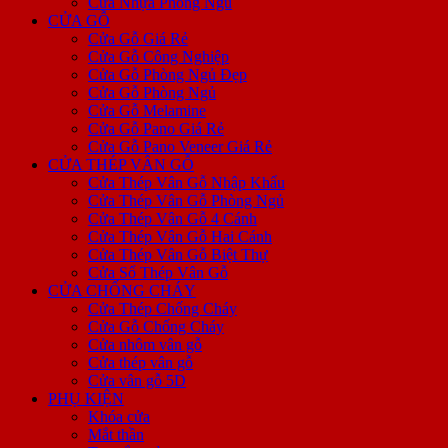
Cửa Nhựa Phòng Ngủ
CỬA GỖ
Cửa Gỗ Giá Rẻ
Cửa Gỗ Công Nghiệp
Cửa Gỗ Phòng Ngủ Đẹp
Cửa Gỗ Phòng Ngủ
Cửa Gỗ Melamine
Cửa Gỗ Pano Giá Rẻ
Cửa Gỗ Pano Veneer Giá Rẻ
CỬA THÉP VÂN GỖ
Cửa Thép Vân Gỗ Nhập Khẩu
Cửa Thép Vân Gỗ Phòng Ngủ
Cửa Thép Vân Gỗ 4 Cánh
Cửa Thép Vân Gỗ Hai Cánh
Cửa Thép Vân Gỗ Biệt Thự
Cửa Sổ Thép Vân Gỗ
CỬA CHỐNG CHÁY
Cửa Thép Chống Cháy
Cửa Gỗ Chống Cháy
Cửa nhôm vân gỗ
Cửa thép vân gỗ
Cửa vân gỗ 5D
PHỤ KIỆN
Khóa cửa
Mắt thần