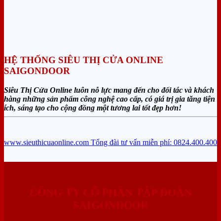
HỆ THỐNG SIÊU THỊ CỬA ONLINE
SAIGONDOOR
Siêu Thị Cửa Online luôn nỗ lực mang đến cho đối tác và khách
hàng những sản phẩm công nghệ cao cấp, có giá trị gia tăng tiện
ích, sáng tạo cho cộng đồng một tương lai tốt đẹp hơn!
www.sieuthicuaonline.com
Tổng đài tư vấn miễn phí: 0824.400.400
CÔNG TY CỔ PHẦN TẬP ĐOÀN
SAIGONDOOR