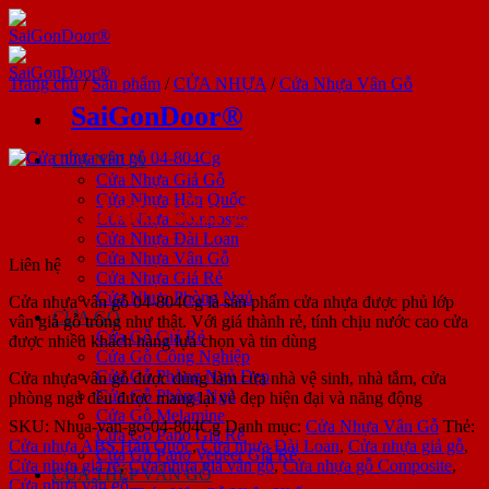
Bỏ
qua
nội
dung
Trang chủ
/
Sản phẩm
/
CỬA NHỰA
/
Cửa Nhựa Vân Gỗ
SaiGonDoor®
CỬA NHỰA
Cửa Nhựa Giả Gỗ
Cửa Nhựa Hàn Quốc
Cửa nhựa vân gỗ 04-804Cg
Cửa Nhựa Composite
Cửa Nhựa Đài Loan
Cửa Nhựa Vân Gỗ
Liên hệ
Cửa Nhựa Giá Rẻ
Cửa Nhựa Phòng Ngủ
Cửa nhựa vân gỗ 04-804Cg là sản phẩm cửa nhựa được phủ lớp
CỬA GỖ
vân giả gỗ trông như thật. Với giá thành rẻ, tính chịu nước cao cửa
Cửa Gỗ Giá Rẻ
được nhiều khách hàng lựa chọn và tin dùng
Cửa Gỗ Công Nghiệp
Cửa Gỗ Phòng Ngủ Đẹp
Cửa nhựa vân gỗ được dùng làm cửa nhà vệ sinh, nhà tắm, cửa
Cửa Gỗ Phòng Ngủ
phòng ngủ đều được mang lại vẻ đẹp hiện đại và năng động
Cửa Gỗ Melamine
SKU:
Nhua-van-go-04-804Cg
Danh mục:
Cửa Nhựa Vân Gỗ
Thẻ:
Cửa Gỗ Pano Giá Rẻ
Cửa nhựa ABS Hàn Quốc
,
Cửa nhựa Đài Loan
,
Cửa nhựa giả gỗ
,
Cửa Gỗ Pano Veneer Giá Rẻ
Cửa nhựa giá rẻ
,
Cửa nhựa giả vân gỗ
,
Cửa nhựa gỗ Composite
,
CỬA THÉP VÂN GỖ
Cửa nhựa vân gỗ