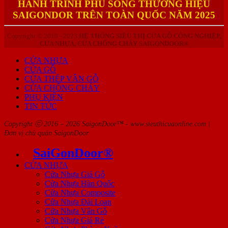
HÀNH TRÌNH PHỦ SÓNG THƯƠNG HIỆU
SAIGONDOR TRÊN TOÀN QUỐC NĂM 2025
Copyright © 2010 - 2023
HỆ THỐNG SIÊU THỊ CỬA GỖ CÔNG NGHIỆP,
CỬA NHỰA, CỬA CHỐNG CHÁY SAIGONDOOR®
CỬA NHỰA
CỬA GỖ
CỬA THÉP VÂN GỖ
CỬA CHỐNG CHÁY
PHỤ KIỆN
TIN TỨC
Copyright ⓒ 2016 – 2026 SaigonDoor™ - www.sieuthicuaonline.com |
Đơn vị chủ quản SaigonDoor
SaiGonDoor®
CỬA NHỰA
Cửa Nhựa Giả Gỗ
Cửa Nhựa Hàn Quốc
Cửa Nhựa Composite
Cửa Nhựa Đài Loan
Cửa Nhựa Vân Gỗ
Cửa Nhựa Giá Rẻ