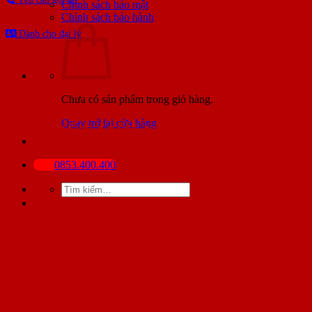
Chính sách bảo mật
Chính sách bảo hành
Dành cho đại lý
Chưa có sản phẩm trong giỏ hàng.
Quay trở lại cửa hàng
BÀI VIẾT MỚI NHẤT
0853.400.400
Tìm
kiếm: