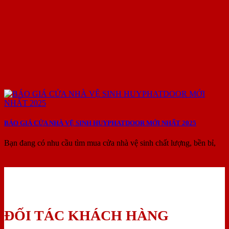
BÁO GIÁ CỬA NHÀ VỆ SINH HUYPHATDOOR MỚI NHẤT 2025
Bạn đang có nhu cầu tìm mua cửa nhà vệ sinh chất lượng, bền bỉ,
ĐỐI TÁC KHÁCH HÀNG