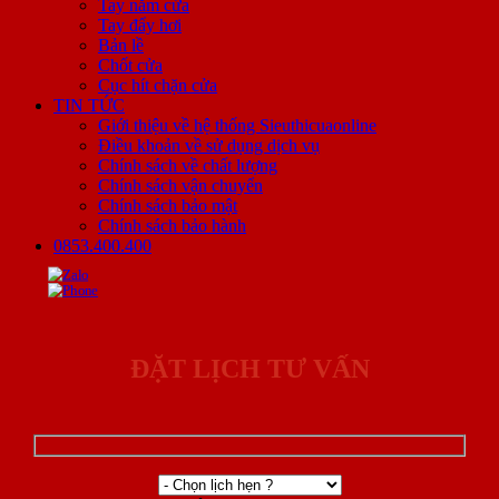
Tay nắm cửa
Tay đẩy hơi
Bản lề
Chốt cửa
Cục hít chặn cửa
TIN TỨC
Giới thiệu về hệ thống Sieuthicuaonline
Điều khoản về sử dụng dịch vụ
Chính sách về chất lượng
Chính sách vận chuyển
Chính sách bảo mật
Chính sách bảo hành
0853.400.400
ĐẶT LỊCH TƯ VẤN