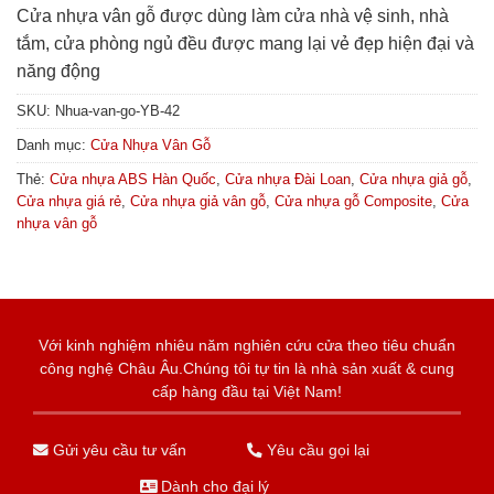
Cửa nhựa vân gỗ được dùng làm cửa nhà vệ sinh, nhà
tắm, cửa phòng ngủ đều được mang lại vẻ đẹp hiện đại và
năng động
SKU:
Nhua-van-go-YB-42
Danh mục:
Cửa Nhựa Vân Gỗ
Thẻ:
Cửa nhựa ABS Hàn Quốc
,
Cửa nhựa Đài Loan
,
Cửa nhựa giả gỗ
,
Cửa nhựa giá rẻ
,
Cửa nhựa giả vân gỗ
,
Cửa nhựa gỗ Composite
,
Cửa
nhựa vân gỗ
Với kinh nghiệm nhiêu năm nghiên cứu cửa theo tiêu chuẩn
công nghệ Châu Âu.Chúng tôi tự tin là nhà sản xuất & cung
cấp hàng đầu tại Việt Nam!
Gửi yêu cầu tư vấn
Yêu cầu gọi lại
Dành cho đại lý