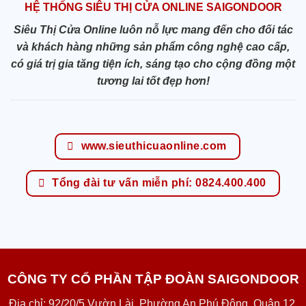
HỆ THỐNG SIÊU THỊ CỬA ONLINE SAIGONDOOR
Siêu Thị Cửa Online luôn nỗ lực mang đến cho đối tác
và khách hàng những sản phẩm công nghệ cao cấp,
có giá trị gia tăng tiện ích, sáng tạo cho cộng đồng một
tương lai tốt đẹp hơn!
www.sieuthicuaonline.com
Tổng đài tư vấn miễn phí: 0824.400.400
CÔNG TY CỔ PHẦN TẬP ĐOÀN SAIGONDOOR
Địa chỉ: 92/20/5 Vườn Lài, Phường An Phú Đông, Quận 12,