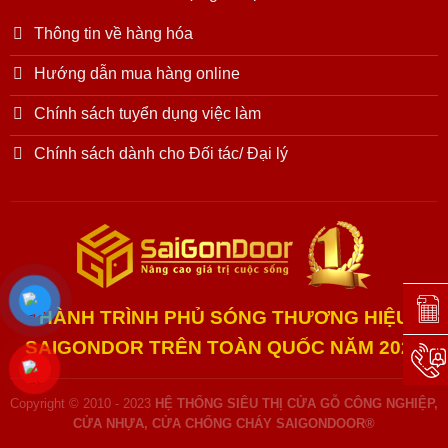
Thông tin về hàng hóa
Hướng dẫn mua hàng online
Chính sách tuyển dụng việc làm
Chính sách dành cho Đối tác/ Đại lý
Đặt l
HÀNH TRÌNH PHỦ SÓNG THƯƠNG HIỆU
SAIGONDOR TRÊN TOÀN QUỐC NĂM 2025
Hotli
Copyright © 2010 - 2023
HỆ THỐNG SIÊU THỊ CỬA GỖ CÔNG NGHIỆP,
CỬA NHỰA, CỬA CHỐNG CHÁY SAIGONDOOR®