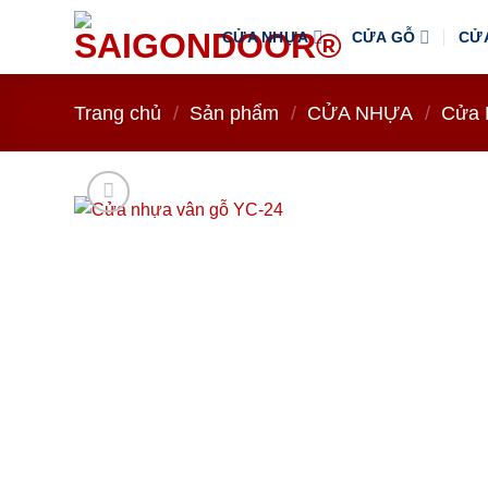
Bỏ
CỬA NHỰA
CỬA GỖ
CỬ
qua
nội
dung
Trang chủ
/
Sản phẩm
/
CỬA NHỰA
/
Cửa 