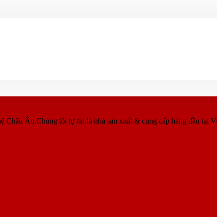
ệ Châu Âu.Chúng tôi tự tin là nhà sản xuất & cung cấp hàng đầu tại V