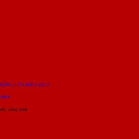
 QUẢ
h, công trình