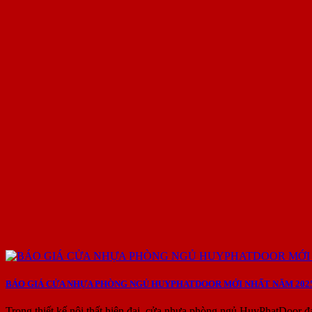
BÁO GIÁ CỬA NHỰA PHÒNG NGỦ HUYPHATDOOR MỚI NHẤT NĂM 202
Trong thiết kế nội thất hiện đại, cửa nhựa phòng ngủ HuyPhatDoor đ