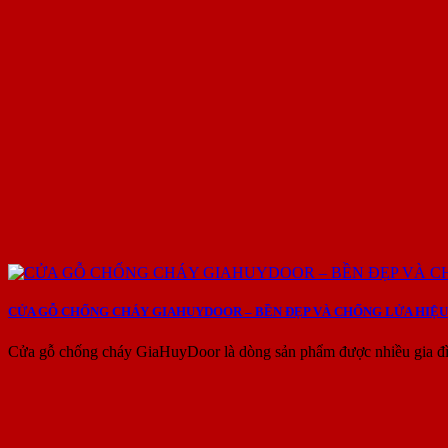
CỬA GỖ CHỐNG CHÁY GIAHUYDOOR – BỀN ĐẸP VÀ CHỐNG LỬA HIỆU
Cửa gỗ chống cháy GiaHuyDoor là dòng sản phẩm được nhiều gia đìn