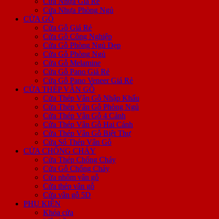
Cửa Nhựa Giá Rẻ
Cửa Nhựa Phòng Ngủ
CỬA GỖ
Cửa Gỗ Giá Rẻ
Cửa Gỗ Công Nghiệp
Cửa Gỗ Phòng Ngủ Đẹp
Cửa Gỗ Phòng Ngủ
Cửa Gỗ Melamine
Cửa Gỗ Pano Giá Rẻ
Cửa Gỗ Pano Veneer Giá Rẻ
CỬA THÉP VÂN GỖ
Cửa Thép Vân Gỗ Nhập Khẩu
Cửa Thép Vân Gỗ Phòng Ngủ
Cửa Thép Vân Gỗ 4 Cánh
Cửa Thép Vân Gỗ Hai Cánh
Cửa Thép Vân Gỗ Biệt Thự
Cửa Sổ Thép Vân Gỗ
CỬA CHỐNG CHÁY
Cửa Thép Chống Cháy
Cửa Gỗ Chống Cháy
Cửa nhôm vân gỗ
Cửa thép vân gỗ
Cửa vân gỗ 5D
PHỤ KIỆN
Khóa cửa