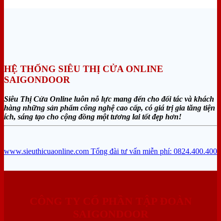
HỆ THỐNG SIÊU THỊ CỬA ONLINE
SAIGONDOOR
Siêu Thị Cửa Online luôn nỗ lực mang đến cho đối tác và khách
hàng những sản phẩm công nghệ cao cấp, có giá trị gia tăng tiện
ích, sáng tạo cho cộng đồng một tương lai tốt đẹp hơn!
www.sieuthicuaonline.com
Tổng đài tư vấn miễn phí: 0824.400.400
CÔNG TY CỔ PHẦN TẬP ĐOÀN
SAIGONDOOR