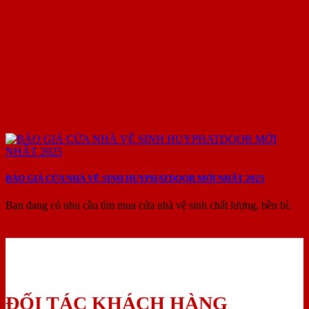
BÁO GIÁ CỬA NHÀ VỆ SINH HUYPHATDOOR MỚI NHẤT 2025
Bạn đang có nhu cầu tìm mua cửa nhà vệ sinh chất lượng, bền bỉ,
ĐỐI TÁC KHÁCH HÀNG