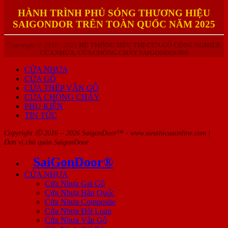
HÀNH TRÌNH PHỦ SÓNG THƯƠNG HIỆU
SAIGONDOR TRÊN TOÀN QUỐC NĂM 2025
Copyright © 2010 - 2023
HỆ THỐNG SIÊU THỊ CỬA GỖ CÔNG NGHIỆP,
CỬA NHỰA, CỬA CHỐNG CHÁY SAIGONDOOR®
CỬA NHỰA
CỬA GỖ
CỬA THÉP VÂN GỖ
CỬA CHỐNG CHÁY
PHỤ KIỆN
TIN TỨC
Copyright ⓒ 2016 – 2026 SaigonDoor™ - www.sieuthicuaonline.com |
Đơn vị chủ quản SaigonDoor
SaiGonDoor®
CỬA NHỰA
Cửa Nhựa Giả Gỗ
Cửa Nhựa Hàn Quốc
Cửa Nhựa Composite
Cửa Nhựa Đài Loan
Cửa Nhựa Vân Gỗ