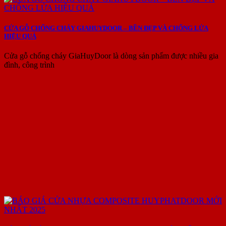
CỬA GỖ CHỐNG CHÁY GIAHUYDOOR – BỀN ĐẸP VÀ CHỐNG LỬA
HIỆU QUẢ
Cửa gỗ chống cháy GiaHuyDoor là dòng sản phẩm được nhiều gia
đình, công trình