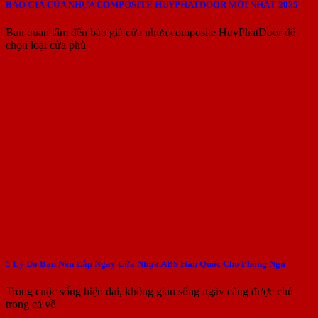
BÁO GIÁ CỬA NHỰA COMPOSITE HUYPHATDOOR MỚI NHẤT 2025
Bạn quan tâm đến báo giá cửa nhựa composite HuyPhatDoor để
chọn loại cửa phù
5 Lý Do Bạn Nên Lắp Ngay Cửa Nhựa ABS Hàn Quốc Cho Phòng Ngủ
Trong cuộc sống hiện đại, không gian sống ngày càng được chú
trọng cả về