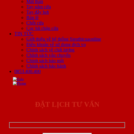
Mắt thần
Tay nắm cửa
Tay đẩy hơi
Bản lề
Chốt cửa
Cục hít chặn cửa
TIN TỨC
Giới thiệu về hệ thống Sieuthicuaonline
Điều khoản về sử dụng dịch vụ
Chính sách về chất lượng
Chính sách vận chuyển
Chính sách bảo mật
Chính sách bảo hành
0853.400.400
ĐẶT LỊCH TƯ VẤN