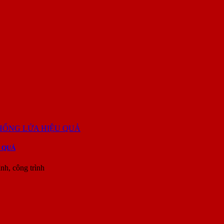
 QUẢ
h, công trình