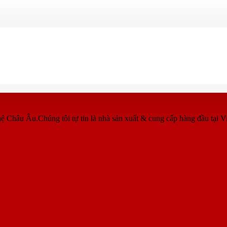
ệ Châu Âu.Chúng tôi tự tin là nhà sản xuất & cung cấp hàng đầu tại V