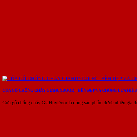
CỬA GỖ CHỐNG CHÁY GIAHUYDOOR – BỀN ĐẸP VÀ CHỐNG LỬA HIỆU
Cửa gỗ chống cháy GiaHuyDoor là dòng sản phẩm được nhiều gia đìn