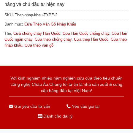
hàng và chủ đầu tư hiện nay
SKU:
Thep-nhap-khau-TYPE-2
Danh mục:
Cửa Thép Vân Gỗ Nhập Khẩu
Thẻ:
Cửa chống cháy Hàn Quốc
,
Cửa Hàn Quốc chống cháy
,
Cửa Hàn
Quốc ngăn cháy
,
Cửa thép chống cháy
,
Cửa thép Hàn Quốc
,
Cửa thép
nhập khẩu
,
Cửa thép vân gỗ
Với kinh nghiệm nhiêu năm nghiên cứu cửa theo tiêu chuẩn
công nghệ Châu Âu.Chúng tôi tự tin là nhà sản xuất & cung
cấp hàng đầu tại Việt Nam!
Gửi yêu cầu tư vấn
Yêu cầu gọi lại
Dành cho đại lý