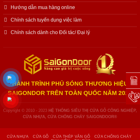
Hướng dẫn mua hàng online
Chính sách tuyển dụng việc làm
Chính sách dành cho Đối tác/ Đại lý
Đặt l
HÀNH TRÌNH PHỦ SÓNG THƯƠNG HIỆU
SAIGONDOR TRÊN TOÀN QUỐC NĂM 2025
Hotli
Copyright © 2010 - 2023
HỆ THỐNG SIÊU THỊ CỬA GỖ CÔNG NGHIỆP,
CỬA NHỰA, CỬA CHỐNG CHÁY SAIGONDOOR®
CỬA NHỰA
CỬA GỖ
CỬA THÉP VÂN GỖ
CỬA CHỐNG CHÁY