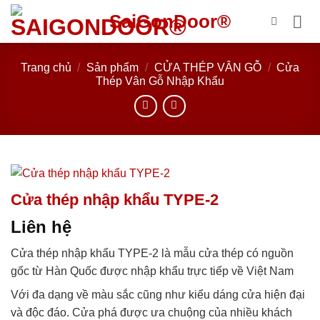
Bỏ
SaiGonDoor®
qua
nội
dung
Trang chủ
/
Sản phẩm
/
CỬA THÉP VÂN GỖ
/
Cửa
Thép Vân Gỗ Nhập Khẩu
Cửa thép nhập khẩu TYPE-2
Liên hệ
Cửa thép nhập khẩu TYPE-2 là mẫu cửa thép có nguồn
gốc từ Hàn Quốc được nhập khẩu trực tiếp về Việt Nam
Với đa dạng về màu sắc cũng như kiểu dáng cửa hiện đại
và độc đáo. Cửa phá được ưa chuộng của nhiều khách