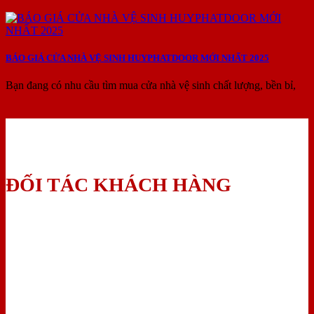
BÁO GIÁ CỬA NHÀ VỆ SINH HUYPHATDOOR MỚI NHẤT 2025
Bạn đang có nhu cầu tìm mua cửa nhà vệ sinh chất lượng, bền bỉ,
ĐỐI TÁC KHÁCH HÀNG