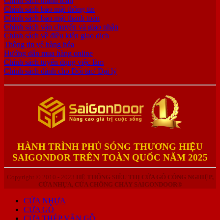
Chính sách thanh toán
Chính sách bảo mật thông tin
Chính sách bảo mật thanh toán
Chính sách vận chuyển và giao nhận
Chính sách về điều kiện giao dịch
Thông tin về hàng hóa
Hướng dẫn mua hàng online
Chính sách tuyển dụng việc làm
Chính sách dành cho Đối tác/ Đại lý
HÀNH TRÌNH PHỦ SÓNG THƯƠNG HIỆU
SAIGONDOR TRÊN TOÀN QUỐC NĂM 2025
Copyright © 2010 - 2023
HỆ THỐNG SIÊU THỊ CỬA GỖ CÔNG NGHIỆP,
CỬA NHỰA, CỬA CHỐNG CHÁY SAIGONDOOR®
CỬA NHỰA
CỬA GỖ
CỬA THÉP VÂN GỖ