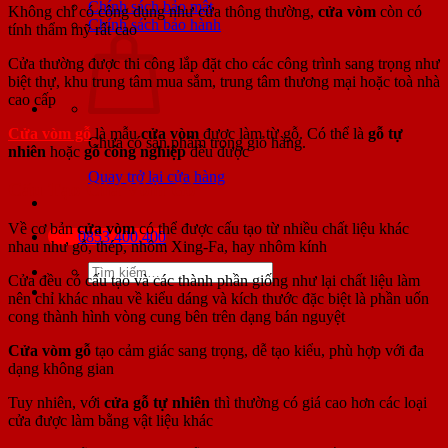
Chính sách bảo mật
Không chỉ có công dụng như cửa thông thường,
cửa vòm
còn có
Chính sách bảo hành
tính thẩm mỹ rất cao
Cửa thường được thi công lắp đặt cho các công trình sang trọng như
biệt thự, khu trung tâm mua sắm, trung tâm thương mại hoặc toà nhà
cao cấp
Cửa vòm gỗ
là mẫu
cửa vòm
được làm từ gỗ. Có thể là
gỗ tự
Chưa có sản phẩm trong giỏ hàng.
nhiên
hoặc
gỗ công nghiệp
đều được
Quay trở lại cửa hàng
Cấu Tạo Cửa Vòm Gỗ
Về cơ bản
cửa vòm
có thể được cấu tạo từ nhiều chất liệu khác
0853.400.400
nhau như gỗ, thép, nhôm Xing-Fa, hay nhôm kính
Tìm
Cửa đều có cấu tạo và các thành phần giống như lại chất liệu làm
kiếm:
nên chỉ khác nhau về kiểu dáng và kích thước đặc biệt là phần uốn
cong thành hình vòng cung bên trên dạng bán nguyệt
Cửa vòm gỗ
tạo cảm giác sang trọng, dễ tạo kiểu, phù hợp với đa
dạng không gian
Tuy nhiên, với
cửa gỗ tự nhiên
thì thường có giá cao hơn các loại
cửa được làm bằng vật liệu khác