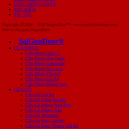
CỬA CHỐNG CHÁY
PHỤ KIỆN
TIN TỨC
Copyright ⓒ 2016 – 2026 SaigonDoor™ - www.sieuthicuaonline.com |
Đơn vị chủ quản SaigonDoor
SaiGonDoor®
CỬA NHỰA
Cửa Nhựa Giả Gỗ
Cửa Nhựa Hàn Quốc
Cửa Nhựa Composite
Cửa Nhựa Đài Loan
Cửa Nhựa Vân Gỗ
Cửa Nhựa Giá Rẻ
Cửa Nhựa Phòng Ngủ
CỬA GỖ
Cửa Gỗ Giá Rẻ
Cửa Gỗ Công Nghiệp
Cửa Gỗ Phòng Ngủ Đẹp
Cửa Gỗ Phòng Ngủ
Cửa Gỗ Melamine
Cửa Gỗ Pano Giá Rẻ
Cửa Gỗ Pano Veneer Giá Rẻ