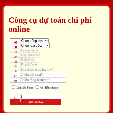
Công cụ dự toán chi phí
online
Làm kín Foam
Cột Bắn silicon
XEM KẾT QUẢ