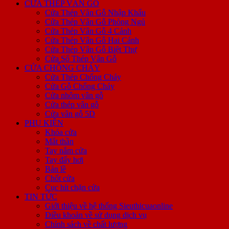
CỬA THÉP VÂN GỖ
Cửa Thép Vân Gỗ Nhập Khẩu
Cửa Thép Vân Gỗ Phòng Ngủ
Cửa Thép Vân Gỗ 4 Cánh
Cửa Thép Vân Gỗ Hai Cánh
Cửa Thép Vân Gỗ Biệt Thự
Cửa Sổ Thép Vân Gỗ
CỬA CHỐNG CHÁY
Cửa Thép Chống Cháy
Cửa Gỗ Chống Cháy
Cửa nhôm vân gỗ
Cửa thép vân gỗ
Cửa vân gỗ 5D
PHỤ KIỆN
Khóa cửa
Mắt thần
Tay nắm cửa
Tay đẩy hơi
Bản lề
Chốt cửa
Cục hít chặn cửa
TIN TỨC
Giới thiệu về hệ thống Sieuthicuaonline
Điều khoản về sử dụng dịch vụ
Chính sách về chất lượng