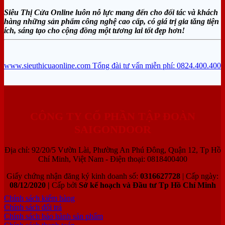
Siêu Thị Cửa Online luôn nỗ lực mang đến cho đối tác và khách
hàng những sản phẩm công nghệ cao cấp, có giá trị gia tăng tiện
ích, sáng tạo cho cộng đồng một tương lai tốt đẹp hơn!
www.sieuthicuaonline.com
Tổng đài tư vấn miễn phí: 0824.400.400
CÔNG TY CỔ PHẦN TẬP ĐOÀN
SAIGONDOOR
Địa chỉ: 92/20/5 Vườn Lài, Phường An Phú Đông, Quận 12, Tp Hồ
Chí Minh, Việt Nam - Điện thoại: 0818400400
Giấy chứng nhận đăng ký kinh doanh số:
0316627728
| Cấp ngày:
08/12/2020 |
Cấp bởi
Sở kế hoạch và Đầu tư Tp Hồ Chí Minh
Chính sách kiểm hàng
Chính sách đổi trả
Chính sách bảo hành sản phẩm