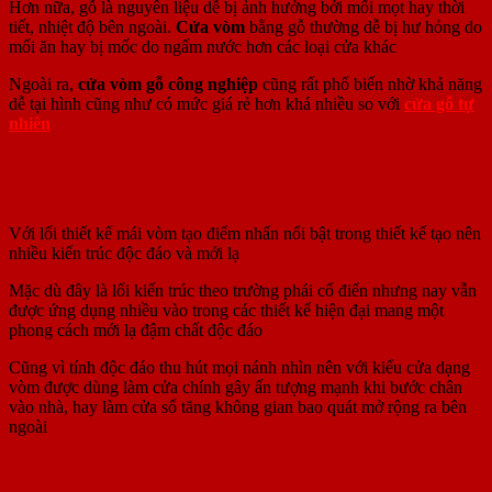
Hơn nữa, gỗ là nguyên liệu dễ bị ảnh hưởng bởi mối mọt hay thời
tiết, nhiệt độ bên ngoài.
Cửa vòm
bằng gỗ thường dễ bị hư hỏng do
mối ăn hay bị mốc do ngấm nước hơn các loại cửa khác
Ngoài ra,
cửa vòm gỗ công nghiệp
cũng rất phổ biến nhờ khả năng
dễ tại hình cũng như có mức giá rẻ hơn khá nhiều so với
cửa gỗ tự
nhiên
Ứng Dụng Của Cửa Vòm Gỗ Trong Thiết Kế Và
Đời Sống
Với lối thiết kế mái vòm tạo điểm nhấn nổi bật trong thiết kế tạo nên
nhiều kiến trúc độc đáo và mới lạ
Mặc dù đây là lối kiến trúc theo trường phái cổ điển nhưng nay vẫn
được ứng dụng nhiều vào trong các thiết kế hiện đại mang một
phong cách mới lạ đậm chất độc đáo
Cũng vì tính độc đáo thu hút mọi nánh nhìn nên với kiểu cửa dạng
vòm được dùng làm cửa chính gây ấn tượng mạnh khi bước chân
vào nhà, hay làm cửa sổ tăng không gian bao quát mở rộng ra bên
ngoài
Địa Chỉ Mua Cửa Vòm Gỗ Uy Tín Và Chất Lượng