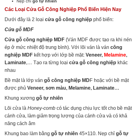
Nẹp chỉ
gỗ tự nhiên
Các Loại Cửa Gỗ Công Nghiệp Phổ Biến Hiện Nay
Dưới đây là 2 loại
cửa gỗ công nghiệp
phổ biến:
Cửa gỗ MDF
Cửa gỗ công nghiệp MDF
(Ván MDF được tạo ra khi nén
ép ở mức nhiệt độ trung bình). Với lõi ván là ván
công
nghiệp MDF
kết hợp với lớp bề mặt:
Veneer,
Melamine
,
Laminate
,… Tạo ra từng loại
cửa gỗ công nghiệp
khác
nhau
Bề mặt là lớp ván
gỗ công nghiệp MD
F hoặc với bề mặt
được phủ
Veneer, sơn màu, Melamine, Laminate…
Khung xương
gỗ tự nhiên
Lõi cửa là
Honey-comb
có tác dụng chịu lực tốt cho bề mặt
cánh cửa, làm giảm trọng lượng của cánh cửa và có khả
năng cách âm
Khung bao làm bằng
gỗ tự nhiên
45×110. Nẹp chỉ
gỗ tự