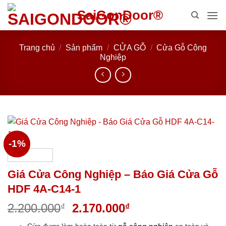
Bỏ
SaiGonDoor®
qua
nội
dung
Trang chủ
/
Sản phẩm
/
CỬA GỖ
/
Cửa Gỗ Công
Nghiệp
-1%
Giá Cửa Công Nghiệp – Báo Giá Cửa Gỗ
HDF 4A-C14-1
Giá
Giá
2.200.000
2.170.000
₫
₫
gốc
hiện