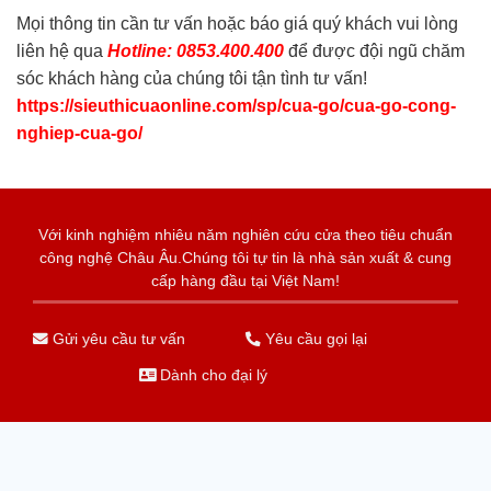
Mọi thông tin cần tư vấn hoặc báo giá quý khách vui lòng
liên hệ qua
Hotline: 0853.400.400
để được đội ngũ chăm
sóc khách hàng của chúng tôi tận tình tư vấn!
https://sieuthicuaonline.com/sp/cua-go/cua-go-cong-
nghiep-cua-go/
Với kinh nghiệm nhiêu năm nghiên cứu cửa theo tiêu chuẩn
công nghệ Châu Âu.Chúng tôi tự tin là nhà sản xuất & cung
cấp hàng đầu tại Việt Nam!
Gửi yêu cầu tư vấn
Yêu cầu gọi lại
Dành cho đại lý