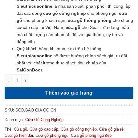
Sieuthicuaonline
là nhà sản xuất, phân phối, thi công lắp
đặt các dòng
cửa gỗ công nghiệp
cho phòng ngủ,
cửa
gỗ
cho phòng khách sạn,
cửa gỗ thông phòng
cho chung
cư cấp cấp tại Việt Nam,
cửa gỗ
cho Spa… đa dạng mẫu
mã chất lượng sản phẩm đi đôi với giá thành, uy tín và
đẳng cấp.
Quý khách hàng khi mua cửa trên hệ thống
Sieuthicuaonline
sẽ được hướng chính sách giá ưu đãi
nhất với chất lượng thực tế với tiêu chuẩn của
SaiGonDoor
.
Giá Cửa Công Nghiệp - Báo Giá Cửa Gỗ HDF 4A-C14-1 số lượn
Thêm vào giỏ hàng
SKU:
SGD.BAO GIA GO CN
Danh mục:
Cửa Gỗ Công Nghiệp
Thẻ:
Cửa gỗ
,
Cửa gỗ cao cấp
,
Cửa gỗ công nghiệp
,
Cửa gỗ giá rẻ
,
Cửa gỗ hiện đại
,
Cửa gỗ phòng ngủ
,
Cửa gỗ phòng ngủ đẹp