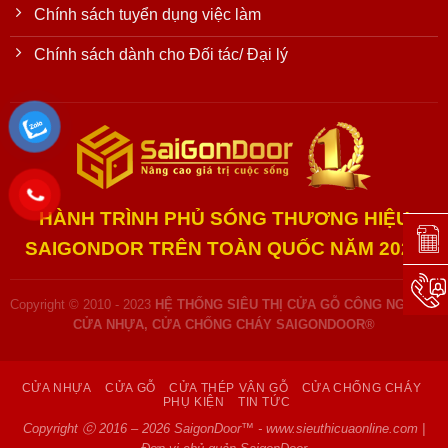
Chính sách tuyển dụng việc làm
Chính sách dành cho Đối tác/ Đại lý
HÀNH TRÌNH PHỦ SÓNG THƯƠNG HIỆU
Đặt l
SAIGONDOR TRÊN TOÀN QUỐC NĂM 2025
Hotli
Copyright © 2010 - 2023
HỆ THỐNG SIÊU THỊ CỬA GỖ CÔNG NGHIỆP,
CỬA NHỰA, CỬA CHỐNG CHÁY SAIGONDOOR®
CỬA NHỰA
CỬA GỖ
CỬA THÉP VÂN GỖ
CỬA CHỐNG CHÁY
PHỤ KIỆN
TIN TỨC
Copyright ⓒ 2016 – 2026 SaigonDoor™ - www.sieuthicuaonline.com |