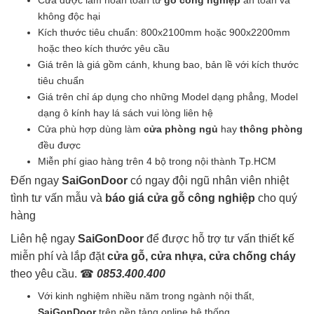
Cửa được làm hoàn toàn từ
gỗ công nghiệp
an toàn và
là:
tại
không độc hại
2.200.000₫.
là:
Kích thước tiêu chuẩn: 800x2100mm hoặc 900x2200mm
2.170.000₫.
hoặc theo kích thước yêu cầu
Giá trên là giá gồm cánh, khung bao, bản lề với kích thước
tiêu chuẩn
Giá trên chỉ áp dụng cho những Model dạng phẳng, Model
dạng ô kính hay lá sách vui lòng liên hệ
Cửa phù hợp dùng làm
cửa phòng ngủ
hay
thông phòng
đều được
Miễn phí giao hàng trên 4 bộ trong nội thành Tp.HCM
Đến ngay
SaiGonDoor
có ngay đội ngũ nhân viên nhiệt
tình tư vấn mẫu và
báo giá cửa gỗ công nghiệp
cho quý
hàng
Liên hệ ngay
SaiGonDoor
để được hỗ trợ tư vấn thiết kế
miễn phí và lắp đặt
cửa gỗ, cửa nhựa, cửa chống cháy
theo yêu cầu. ☎
0853.400.400
Với kinh nghiệm nhiều năm trong ngành nội thất,
SaiGonDoor
trên nền tảng online hệ thống