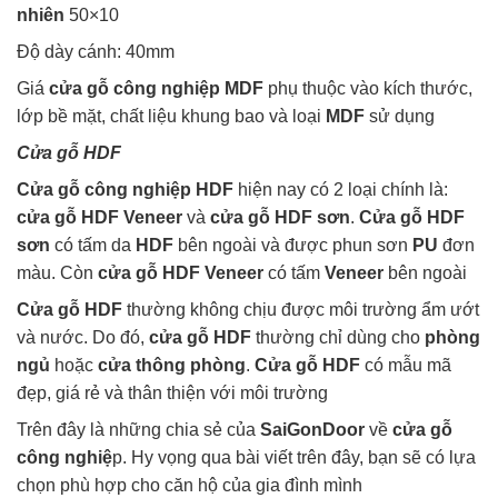
nhiên
50×10
Độ dày cánh: 40mm
Giá
cửa gỗ công nghiệp MDF
phụ thuộc vào kích thước,
lớp bề mặt, chất liệu khung bao và loại
MDF
sử dụng
Cửa gỗ HDF
Cửa gỗ công nghiệp HDF
hiện nay có 2 loại chính là:
cửa gỗ HDF Veneer
và
cửa gỗ HDF sơn
.
Cửa gỗ HDF
sơn
có tấm da
HDF
bên ngoài và được phun sơn
PU
đơn
màu. Còn
cửa gỗ HDF Veneer
có tấm
Veneer
bên ngoài
Cửa gỗ HDF
thường không chịu được môi trường ẩm ướt
và nước. Do đó,
cửa gỗ HDF
thường chỉ dùng cho
phòng
ngủ
hoặc
cửa thông phòng
.
Cửa gỗ HDF
có mẫu mã
đẹp, giá rẻ và thân thiện với môi trường
Trên đây là những chia sẻ của
SaiGonDoor
về
cửa gỗ
công nghiệ
p. Hy vọng qua bài viết trên đây, bạn sẽ có lựa
chọn phù hợp cho căn hộ của gia đình mình