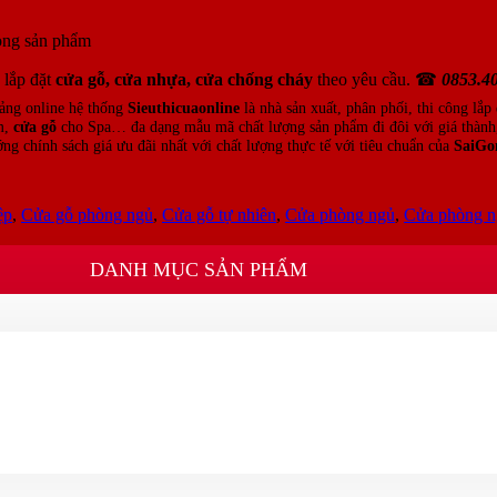
dòng sản phẩm
 lắp đặt
cửa gỗ, cửa nhựa, cửa chống cháy
theo yêu cầu. ☎
0853.4
tảng online hệ thống
Sieuthicuaonline
là nhà sản xuất, phân phối, thi công lắp
m,
cửa gỗ
cho Spa… đa dạng mẫu mã chất lượng sản phẩm đi đôi với giá thành,
ng chính sách giá ưu đãi nhất với chất lượng thực tế với tiêu chuẩn của
SaiGo
ệp
,
Cửa gỗ phòng ngủ
,
Cửa gỗ tự nhiên
,
Cửa phòng ngủ
,
Cửa phòng n
DANH MỤC SẢN PHẨM