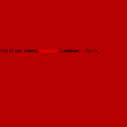
i lớp bề mặt:
Veneer,
Melamine
, Laminate
,… Tạo ra