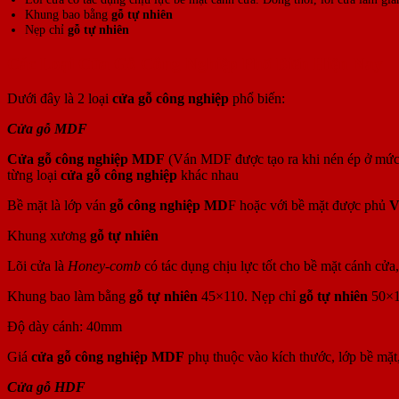
Khung bao bằng
gỗ tự nhiên
Nẹp chỉ
gỗ tự nhiên
Các Loại Cửa Gỗ Công Nghiệp Phổ Biến Hiện Nay
Dưới đây là 2 loại
cửa gỗ công nghiệp
phổ biến:
Cửa gỗ MDF
Cửa gỗ công nghiệp MDF
(Ván MDF được tạo ra khi nén ép ở mức n
từng loại
cửa gỗ công nghiệp
khác nhau
Bề mặt là lớp ván
gỗ công nghiệp MD
F hoặc với bề mặt được phủ
V
Khung xương
gỗ tự nhiên
Lõi cửa là
Honey-comb
có tác dụng chịu lực tốt cho bề mặt cánh cử
Khung bao làm bằng
gỗ tự nhiên
45×110. Nẹp chỉ
gỗ tự nhiên
50×
Độ dày cánh: 40mm
Giá
cửa gỗ công nghiệp MDF
phụ thuộc vào kích thước, lớp bề mặt,
Cửa gỗ HDF