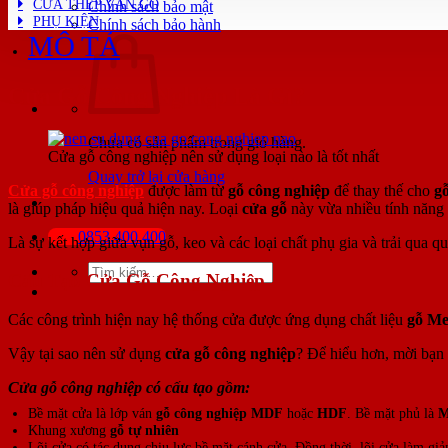
CỬA THÉP VÂN GỖ
Chính sách bảo mật
PHỤ KIỆN
Chính sách bảo hành
MÔ TẢ
Cửa Gỗ Công Nghiệp Là Gì?
Chưa có sản phẩm trong giỏ hàng.
Cửa gỗ công nghiệp nên sử dụng loại nào là tốt nhất
Quay trở lại cửa hàng
Cửa gỗ công nghiệp
được làm từ
gỗ công nghiệp
để thay thế cho
gỗ
là giúp pháp hiệu quả hiện nay. Loại
cửa gỗ
này vừa nhiều tính năng 
0853.400.400
Là sự kết hợp giữa vụn gỗ, keo và các loại chất phụ gia và trải qua 
Tìm
Cấu Tạo Cửa Gỗ Công Nghiệp
kiếm:
Các công trình hiện nay hệ thống cửa được ứng dụng chất liệu
gỗ Me
Vậy tại sao nên sử dụng
cửa gỗ công nghiệp
? Để hiểu hơn, mời bạn 
Cửa gỗ công nghiệp có cấu tạo gồm:
Bề mặt cửa là lớp ván
gỗ công nghiệp MDF
hoặc
HDF
. Bề mặt phủ là
M
Khung xương
gỗ tự nhiên
Lõi cửa có tác dụng chịu lực bề mặt cánh cửa. Đồng thời, lõi cửa làm gi