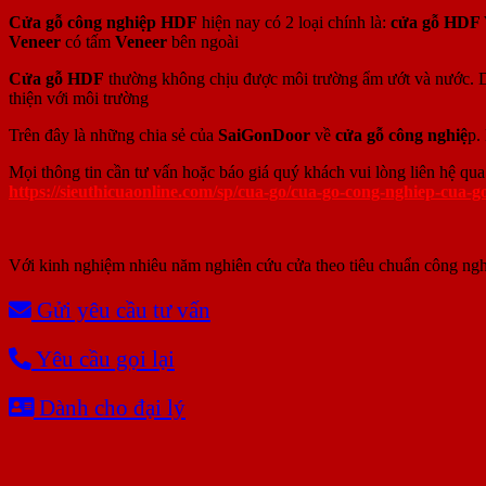
Cửa gỗ công nghiệp HDF
hiện nay có 2 loại chính là:
cửa gỗ HDF 
Veneer
có tấm
Veneer
bên ngoài
Cửa gỗ HDF
thường không chịu được môi trường ẩm ướt và nước. 
thiện với môi trường
Trên đây là những chia sẻ của
SaiGonDoor
về
cửa gỗ công nghiệ
p.
Mọi thông tin cần tư vấn hoặc báo giá quý khách vui lòng liên hệ qu
https://sieuthicuaonline.com/sp/cua-go/cua-go-cong-nghiep-cua-g
Với kinh nghiệm nhiêu năm nghiên cứu cửa theo tiêu chuẩn công ngh
Gửi yêu cầu tư vấn
Yêu cầu gọi lại
Dành cho đại lý