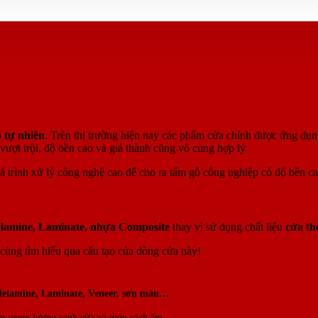
 tự nhiên
. Trên thị trường hiện nay các phẩm cửa chính được ứng dụ
vượt trội, độ bền cao và giá thành cũng vô cùng hợp lý
quá trình xử lý công nghệ cao để cho ra tấm gỗ công nghiệp có độ bền c
lamine, Laminate, nhựa Composite
thay vì sử dụng chất liệu
cửa th
cùng tìm hiểu qua cấu tạo của dòng cửa này!
elamine, Laminate, Veneer, sơn màu…
ảm trọng lượng cánh cửa và giúp cách âm