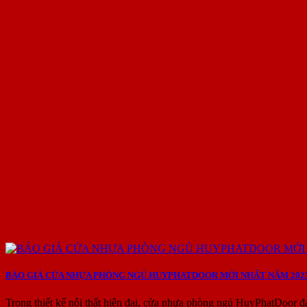
BÁO GIÁ CỬA NHỰA PHÒNG NGỦ HUYPHATDOOR MỚI NHẤT NĂM 202
Trong thiết kế nội thất hiện đại, cửa nhựa phòng ngủ HuyPhatDoor đ