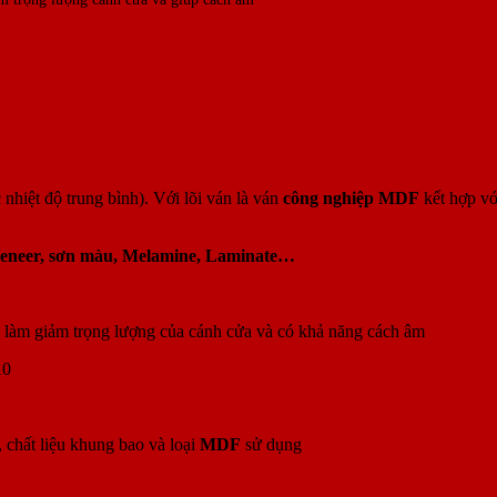
hiệt độ trung bình). Với lõi ván là ván
công nghiệp MDF
kết hợp vớ
eneer, sơn màu, Melamine, Laminate…
a, làm giảm trọng lượng của cánh cửa và có khả năng cách âm
10
 chất liệu khung bao và loại
MDF
sử dụng