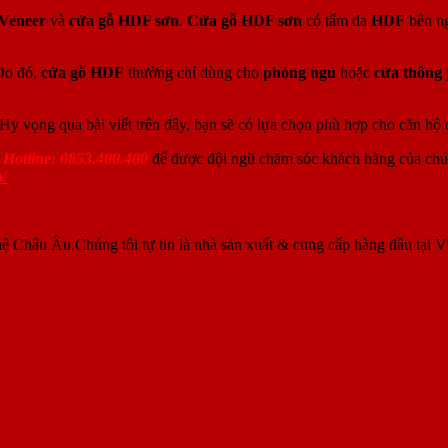
Veneer
và
cửa gỗ HDF sơn
.
Cửa gỗ HDF sơn
có tấm da
HDF
bên ng
Do đó,
cửa gỗ HDF
thường chỉ dùng cho
phòng ngủ
hoặc
cửa thông
 Hy vọng qua bài viết trên đây, bạn sẽ có lựa chọn phù hợp cho căn hộ
a
Hotline: 0853.400.400
để được đội ngũ chăm sóc khách hàng của chúng
o/
ệ Châu Âu.Chúng tôi tự tin là nhà sản xuất & cung cấp hàng đầu tại V