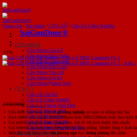
Bỏ
qua
nội
dung
Trang chủ
/
Sản phẩm
/
CỬA GỖ
/
Cửa Gỗ Công Nghiệp
SaiGonDoor®
CỬA NHỰA
Cửa Nhựa Giả Gỗ
-11%
Cửa Nhựa Hàn Quốc
Cửa Nhựa Composite
Cửa Nhựa Đài Loan
Cửa Nhựa Vân Gỗ
Cửa Nhựa Giá Rẻ
Cửa Nhựa Phòng Ngủ
Giá Cửa Gỗ Công Nghiệp – Cử
CỬA GỖ
Cửa Gỗ Giá Rẻ
Cửa Gỗ Công Nghiệp
Giá
Giá
2.650.000
₫
2.350.000
₫
Cửa Gỗ Phòng Ngủ Đẹp
gốc
hiện
Cửa Gỗ Phòng Ngủ
Cửa được làm hoàn toàn từ
gỗ công nghiệp
an toàn và không độc hại
là:
tại
Cửa Gỗ Melamine
Kích thước tiêu chuẩn: 800x2100mm hoặc 900x2200mm hoặc theo kích t
2.650.000₫.
là:
Cửa Gỗ Pano Giá Rẻ
Giá trên là giá gồm cánh, khung bao, bản lề với kích thước tiêu chuẩn
2.350.000₫.
Cửa Gỗ Pano Veneer Giá Rẻ
Giá trên chỉ áp dụng cho những Model dạng phẳng, Model dạng ô kính hay
Cửa phù hợp dùng làm
cửa phòng ngủ
hay
thông phòng
đều được
CỬA THÉP VÂN GỖ