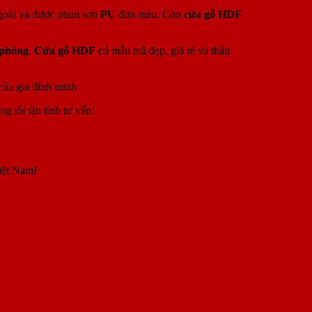
oài và được phun sơn
PU
đơn màu. Còn
cửa gỗ HDF
 phòng
.
Cửa gỗ HDF
có mẫu mã đẹp, giá rẻ và thân
 của gia đình mình
 tôi tận tình tư vấn!
iệt Nam!