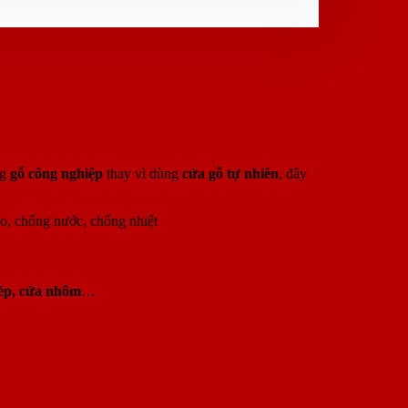
ng
gỗ công nghiệp
thay vì dùng
cửa gỗ tự nhiên
, đây
ao, chống nước, chống nhiệt
ép, cửa nhôm
…