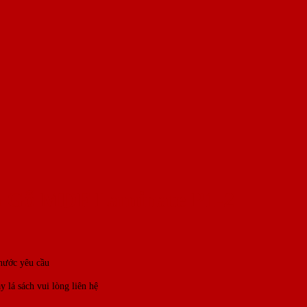
a Gỗ MDF Laminate P1-2
hước yêu cầu
 lá sách vui lòng liên hệ