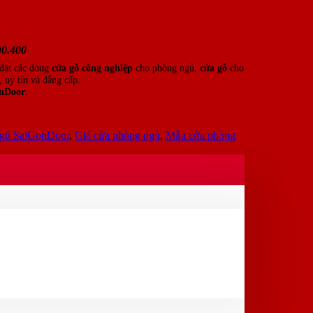
00.400
 đặt các dòng
cửa gỗ công nghiệp
cho phòng ngủ,
cửa gỗ
cho
 uy tín và đẳng cấp.
nDoor
.
gủ SaiGonDoor
,
Giá cửa phòng ngủ
,
Mẫu cửa phòng