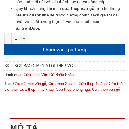
sản phẩm đi đôi với giá thành, uy tín và đẳng cấp.
Quý khách hàng khi mua
cửa thép vân gỗ
trên hệ thống
Sieuthicuaonline
sẽ được hướng chính sách giá ưu đãi
nhất với chất lượng thực tế với tiêu chuẩn của
SaiGonDoor.
Giá Cửa Lõi Thép Vân Gỗ - Báo Giá Cửa Thép Vân Gỗ GS1H18 
Thêm vào giỏ hàng
SKU:
SGD.BAO GIA CUA LOI THEP VG
Danh mục:
Cửa Thép Vân Gỗ Nhập Khẩu
Thẻ:
Cửa sổ thép vân gỗ
,
Cửa thép 2 cánh
,
Cửa thép 4 cánh
,
Cửa thép
biệt thự
,
Cửa thép nhập khẩu
,
Cửa thép phòng ngủ
,
Cửa thép vân gỗ
MÔ TẢ