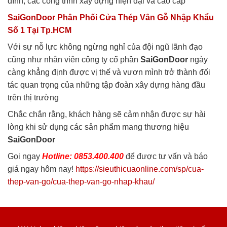
đình, các công trình xây dựng hiện đại và cao cấp
SaiGonDoor Phân Phối Cửa Thép Vân Gỗ Nhập Khẩu
Số 1 Tại Tp.HCM
Với sự nỗ lực không ngừng nghỉ của đội ngũ lãnh đạo
cũng như nhân viên công ty cổ phần
SaiGonDoor
ngày
càng khẳng định được vị thế và vươn mình trở thành đối
tác quan trọng của những tập đoàn xây dựng hàng đầu
trên thị trường
Chắc chắn rằng, khách hàng sẽ cảm nhận được sự hài
lòng khi sử dụng các sản phẩm mang thương hiệu
SaiGonDoor
Gọi ngay
Hotline: 0853.400.400
để được tư vấn và báo
giá ngay hôm nay!
https://sieuthicuaonline.com/sp/cua-
thep-van-go/cua-thep-van-go-nhap-khau/