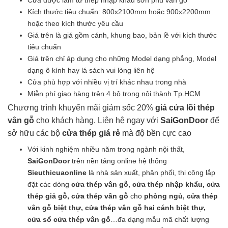
Cửa được làm từ thép nhập khẩu sơn phủ vân gỗ
là:
tại
Kích thước tiêu chuẩn: 800x2100mm hoặc 900x2200mm
2.850.000₫.
là:
hoặc theo kích thước yêu cầu
2.650.000₫.
Giá trên là giá gồm cánh, khung bao, bản lề với kích thước
tiêu chuẩn
Giá trên chỉ áp dụng cho những Model dạng phẳng, Model
dạng ô kính hay lá sách vui lòng liên hệ
Cửa phù hợp với nhiều vị trí khác nhau trong nhà
Miễn phí giao hàng trên 4 bộ trong nội thành Tp.HCM
Chương trình khuyến mãi giảm sốc 20%
giá cửa lõi thép
vân gỗ
cho khách hàng. Liên hệ ngay với
SaiGonDoor
để
sở hữu các bộ
cửa thép giá rẻ
mà độ bền cực cao
Với kinh nghiệm nhiều năm trong ngành nội thất,
SaiGonDoor
trên nền tảng online hệ thống
Sieuthicuaonline
là nhà sản xuất, phân phối, thi công lắp
đặt các dòng
cửa thép vân gỗ, cửa thép nhập khẩu, cửa
thép giả gỗ, cửa thép vân gỗ
cho
phòng ngủ, cửa thép
vân gỗ biệt thự, cửa thép vân gỗ hai cánh biệt thự,
cửa sổ cửa thép vân gỗ
…đa dạng mẫu mã chất lượng