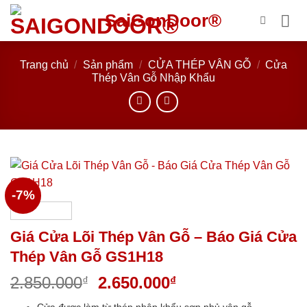
Bỏ
SaiGonDoor®
qua
nội
dung
Trang chủ
/
Sản phẩm
/
CỬA THÉP VÂN GỖ
/
Cửa
Thép Vân Gỗ Nhập Khẩu
-7%
Giá Cửa Lõi Thép Vân Gỗ – Báo Giá Cửa
Thép Vân Gỗ GS1H18
Giá
Giá
2.850.000
2.650.000
₫
₫
gốc
hiện