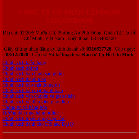
CÔNG TY CỔ PHẦN TẬP ĐOÀN
SAIGONDOOR
Địa chỉ: 92/20/5 Vườn Lài, Phường An Phú Đông, Quận 12, Tp Hồ
Chí Minh, Việt Nam - Điện thoại: 0818400400
Giấy chứng nhận đăng ký kinh doanh số:
0316627728
| Cấp ngày:
08/12/2020 |
Cấp bởi
Sở kế hoạch và Đầu tư Tp Hồ Chí Minh
Chính sách kiểm hàng
Chính sách đổi trả
Chính sách bảo hành sản phẩm
Chính sách thanh toán
Chính sách bảo mật thông tin
Chính sách bảo mật thanh toán
Chính sách vận chuyển và giao nhận
Chính sách về điều kiện giao dịch
Thông tin về hàng hóa
Hướng dẫn mua hàng online
Chính sách tuyển dụng việc làm
Chính sách dành cho Đối tác/ Đại lý