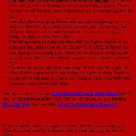
Cửa nhựa Đài Loan ghép thanh là mẫu cửa phòng ngủ:
họa tiết sọc
khâu, vân gỗ mẫu mã đa dạng tạo nên sự sang trọng, quý phái. Do đó,
loại cửa này rất phổ biến, được nhiều khách sạn, phòng ngủ gia đình lắp
đặt…
Cửa nhựa Đài Loan ghép thanh mẫu mã cửa văn phòng:
So với các
sản phẩm khác trên thị trường thì giá thành ưu đãi, mẫu mã đẹp. Sản
phẩm nội thất cửa này rất phù hợp với túi tiền của các công ty, văn
phòng, tòa nhà, cơ quan, bệnh viện…
Cửa thông phòng sử dụng cửa nhựa Đài Loan ghép thanh:
có tác
dụng cách âm, giảm ồn rất tốt. Bộ cửa này rất lý tưởng để lắp đặt làm
vách ngăn giữa các không gian. Thêm vào đó, chúng có bảng màu đa
dạng, dễ dàng phù hợp với nhiều không gian nội thất mà không hề kén
chọn.
Các mẫu cửa toilet, nhà tắm, ban công:
bề mặt nhẵn bóng giúp tiết
kiệm tối đa thời gian vệ sinh, bảo dưỡng của người sử dụng. Ngoài ra,
vỏ cửa còn có khả năng chịu nước cao, chống co ngót, cong vênh trong
nhiều điều kiện thời tiết khác nhau.
Nếu bạn có nhu cầu mua
Cửa nhựa Đài Loan ghép thanh
giá tốt
nhất tại
Sieuthicuaonline
. Hãy liên hệ với chúng tôi qua
hotline:
0853 400 400
hoặc website:
https://Sieuthicuaonline.com/
.
Với kinh nghiệm nhiêu năm nghiên cứu cửa theo tiêu chuẩn công nghệ
Châu Âu.Chúng tôi tự tin là nhà sản xuất & cung cấp hàng đầu tại Việt
Nam!