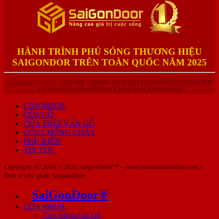
HÀNH TRÌNH PHỦ SÓNG THƯƠNG HIỆU
SAIGONDOR TRÊN TOÀN QUỐC NĂM 2025
Copyright © 2010 - 2023
HỆ THỐNG SIÊU THỊ CỬA GỖ CÔNG NGHIỆP,
CỬA NHỰA, CỬA CHỐNG CHÁY SAIGONDOOR®
CỬA NHỰA
CỬA GỖ
CỬA THÉP VÂN GỖ
CỬA CHỐNG CHÁY
PHỤ KIỆN
TIN TỨC
Copyright ⓒ 2016 – 2026 SaigonDoor™ - www.sieuthicuaonline.com |
Đơn vị chủ quản SaigonDoor
SaiGonDoor®
CỬA NHỰA
Cửa Nhựa Giả Gỗ