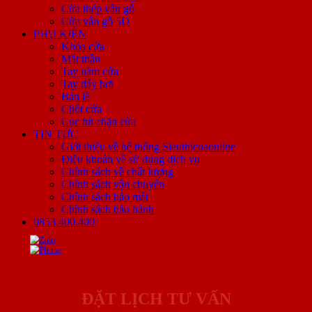
Cửa thép vân gỗ
Cửa vân gỗ 5D
PHỤ KIỆN
Khóa cửa
Mắt thần
Tay nắm cửa
Tay đẩy hơi
Bản lề
Chốt cửa
Cục hít chặn cửa
TIN TỨC
Giới thiệu về hệ thống Sieuthicuaonline
Điều khoản về sử dụng dịch vụ
Chính sách về chất lượng
Chính sách vận chuyển
Chính sách bảo mật
Chính sách bảo hành
0853.400.400
ĐẶT LỊCH TƯ VẤN