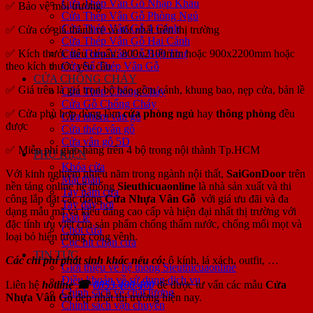
Cửa Thép Vân Gỗ Nhập Khẩu
✅
Bảo vệ môi trường
Cửa Thép Vân Gỗ Phòng Ngủ
Cửa Thép Vân Gỗ 4 Cánh
✅
Cửa có giá thành rẻ và tốt nhất trên thị trường
Cửa Thép Vân Gỗ Hai Cánh
✅
Kích thước tiêu chuẩn: 800x2100mm hoặc 900x2200mm hoặc
Cửa Thép Vân Gỗ Biệt Thự
theo kích thước yêu cầu
Cửa Sổ Thép Vân Gỗ
CỬA CHỐNG CHÁY
✅
Giá trên là giá trọn bộ bao gồm cánh, khung bao, nẹp cửa, bản lề
Cửa Thép Chống Cháy
Cửa Gỗ Chống Cháy
✅
Cửa phù hợp dùng làm
cửa phòng ngủ
hay
thông phòng
đều
Cửa nhôm vân gỗ
được
Cửa thép vân gỗ
Cửa vân gỗ 5D
✅
Miễn phí giao hàng trên 4 bộ trong nội thành Tp.HCM
PHỤ KIỆN
Khóa cửa
Với kinh nghiệm nhiều năm trong ngành nội thất,
SaiGonDoor
trên
Mắt thần
nền tảng online hệ thống
Sieuthicuaonline
là nhà sản xuất và thi
Tay nắm cửa
công lắp đặt các dòng
Cửa Nhựa Vân Gỗ
với giá ưu đãi và đa
Tay đẩy hơi
dạng mẫu mã và kiểu dáng cao cấp và hiện đại nhất thị trường với
Bản lề
đặc tính ưu việt của sản phẩm chống thấm nước, chống mối mọt và
Chốt cửa
loại bỏ hiện tượng cong vênh.
Cục hít chặn cửa
TIN TỨC
Các chi phí phát sinh khác nếu có:
ô kính, lá xách, outfit, …
Giới thiệu về hệ thống Sieuthicuaonline
Điều khoản về sử dụng dịch vụ
Liên hệ
hotline ☎
0853.400.400
để được tư vấn các mẫu
Cửa
Chính sách về chất lượng
Nhựa Vân Gỗ
đẹp nhất thị trường hiện nay.
Chính sách vận chuyển