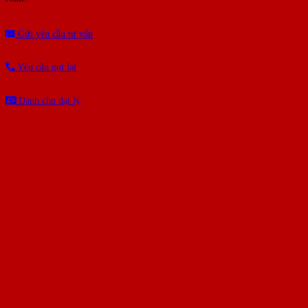
Gửi yêu cầu tư vấn
Yêu cầu gọi lại
Dành cho đại lý
BÀI VIẾT MỚI NHẤT