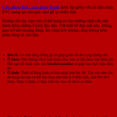
Cửa nhựa Đài Loan ghép thanh
được lắp ghép với các tấm nhựa
PVC mang lại cảm giác như gỗ tự nhiên thật.
Không chỉ vậy, bạn còn có thể trang trí cho những cánh cửa nhà
mình thêm những ô kính độc đáo. Với thiết kế đẹp mắt này, không
gian trở nên thoáng đãng, ấm cúng hơn nhưng cũng không kém
phần riêng tư, kín đáo.
Một số bộ phận khác của bộ cửa
:
Bản lề:
Có tính năng chống gỉ sét giúp giảm tối đa trọng lượng cửa.
Ổ khóa:
Nếu không thích mặt khóa tròn, bạn có thể chọn mặt khóa dài.
Đội ngũ kỹ thuật viên của
Sieuthicuaonline
sẽ giúp bạn thực hiện điều
đó.
Ô kính:
Thiết kế bảng kính có khả năng chịu lực tốt. Tùy vào nhu cầu
sử dụng mà bạn có thể lựa chọn một bên là ô thủy tinh, một bên là ô
nhựa. Hoặc ô nhựa, ô thủy tinh tùy theo sở thích cá nhân.
Ứng dụng của cửa thép Cửa nhựa Đài
Loan ghép thanh trong đời sống hàng
ngày