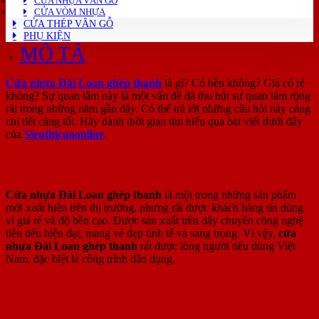
CỬA NHỰA VÂN GỖ
CỬA VÒM NHỰA
CỬA THÉP VÂN GỖ
PHỤ KIỆN
MÔ TẢ
Cửa nhựa Đài Loan ghép thanh
là gì? Có bền không? Giá có rẻ
không? Sự quan tâm này là một vấn đề đã thu hút sự quan tâm rộng
rãi trong những năm gần đây. Có thể trả lời những câu hỏi này càng
chi tiết càng tốt. Hãy dành thời gian tìm hiểu qua bài viết dưới đây
của
Sieuthicuaonline
.
Cửa nhựa Đài Loan ghép thanh là gì?
Cửa nhựa Đài Loan ghép thanh
là một trong những sản phẩm
mới xuất hiện trên thị trường, nhưng rất được khách hàng tin dùng
vì giá rẻ và độ bền cao. Được sản xuất trên dây chuyền công nghệ
tiên tiến hiện đại, mang vẻ đẹp tinh tế và sang trọng. Vì vậy,
cửa
nhựa Đài Loan ghép thanh
rất được lòng người tiêu dùng Việt
Nam, đặc biệt là công trình dân dụng.
Cấu tạo chi tiết của Cửa nhựa Đài Loan
ghép thanh