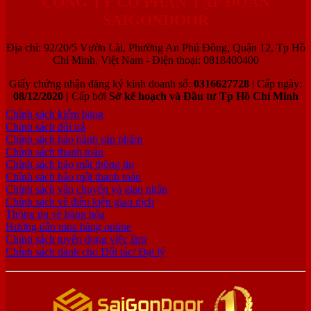
CÔNG TY CỔ PHẦN TẬP ĐOÀN
SAIGONDOOR
Địa chỉ: 92/20/5 Vườn Lài, Phường An Phú Đông, Quận 12, Tp Hồ
Chí Minh, Việt Nam - Điện thoại: 0818400400
Giấy chứng nhận đăng ký kinh doanh số:
0316627728
| Cấp ngày:
08/12/2020 |
Cấp bởi
Sở kế hoạch và Đầu tư Tp Hồ Chí Minh
Chính sách kiểm hàng
Chính sách đổi trả
Chính sách bảo hành sản phẩm
Chính sách thanh toán
Chính sách bảo mật thông tin
Chính sách bảo mật thanh toán
Chính sách vận chuyển và giao nhận
Chính sách về điều kiện giao dịch
Thông tin về hàng hóa
Hướng dẫn mua hàng online
Chính sách tuyển dụng việc làm
Chính sách dành cho Đối tác/ Đại lý