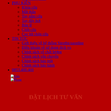
PHỤ KIỆN
Khóa cửa
Mắt thần
Tay nắm cửa
Tay đẩy hơi
Bản lề
Chốt cửa
Cục hít chặn cửa
TIN TỨC
Giới thiệu về hệ thống Sieuthicuaonline
Điều khoản về sử dụng dịch vụ
Chính sách về chất lượng
Chính sách vận chuyển
Chính sách bảo mật
Chính sách bảo hành
0853.400.400
ĐẶT LỊCH TƯ VẤN