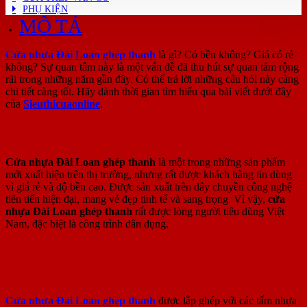
PHỤ KIỆN
MÔ TẢ
Cửa nhựa Đài Loan ghép thanh
là gì? Có bền không? Giá có rẻ
không? Sự quan tâm này là một vấn đề đã thu hút sự quan tâm rộng
rãi trong những năm gần đây. Có thể trả lời những câu hỏi này càng
chi tiết càng tốt. Hãy dành thời gian tìm hiểu qua bài viết dưới đây
của
Sieuthicuaonline
.
Cửa nhựa Đài Loan ghép thanh là gì?
Cửa nhựa Đài Loan ghép thanh
là một trong những sản phẩm
mới xuất hiện trên thị trường, nhưng rất được khách hàng tin dùng
vì giá rẻ và độ bền cao. Được sản xuất trên dây chuyền công nghệ
tiên tiến hiện đại, mang vẻ đẹp tinh tế và sang trọng. Vì vậy,
cửa
nhựa Đài Loan ghép thanh
rất được lòng người tiêu dùng Việt
Nam, đặc biệt là công trình dân dụng.
Cấu tạo chi tiết của Cửa nhựa Đài Loan
ghép thanh
Cửa nhựa Đài Loan ghép thanh
được lắp ghép với các tấm nhựa