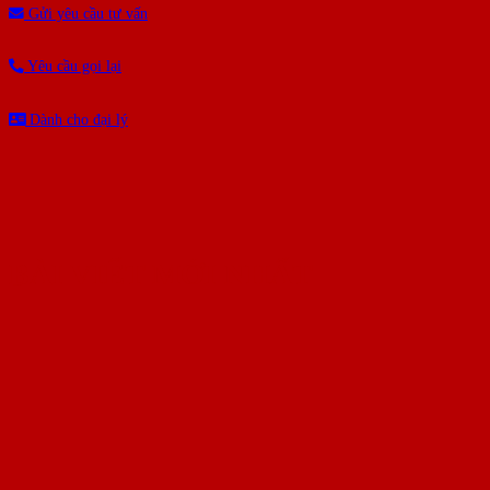
Gửi yêu cầu tư vấn
Yêu cầu gọi lại
Dành cho đại lý
BÀI VIẾT MỚI NHẤT