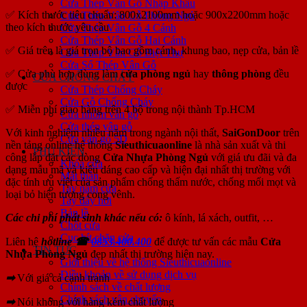
Cửa Thép Vân Gỗ Nhập Khẩu
✅
Kích thước tiêu chuẩn: 800x2100mm hoặc 900x2200mm hoặc
Cửa Thép Vân Gỗ Phòng Ngủ
theo kích thước yêu cầu
Cửa Thép Vân Gỗ 4 Cánh
Cửa Thép Vân Gỗ Hai Cánh
✅
Giá trên là giá trọn bộ bao gồm cánh, khung bao, nẹp cửa, bản lề
Cửa Thép Vân Gỗ Biệt Thự
Cửa Sổ Thép Vân Gỗ
✅
Cửa phù hợp dùng làm
cửa phòng ngủ
hay
thông phòng
đều
CỬA CHỐNG CHÁY
được
Cửa Thép Chống Cháy
Cửa Gỗ Chống Cháy
✅
Miễn phí giao hàng trên 4 bộ trong nội thành Tp.HCM
Cửa nhôm vân gỗ
Cửa thép vân gỗ
Với kinh nghiệm nhiều năm trong ngành nội thất,
SaiGonDoor
trên
Cửa vân gỗ 5D
nền tảng online hệ thống
Sieuthicuaonline
là nhà sản xuất và thi
PHỤ KIỆN
công lắp đặt các dòng
Cửa Nhựa Phòng Ngủ
với giá ưu đãi và đa
Khóa cửa
dạng mẫu mã và kiểu dáng cao cấp và hiện đại nhất thị trường với
Mắt thần
đặc tính ưu việt của sản phẩm chống thấm nước, chống mối mọt và
Tay nắm cửa
loại bỏ hiện tượng cong vênh.
Tay đẩy hơi
Bản lề
Các chi phí phát sinh khác nếu có:
ô kính, lá xách, outfit, …
Chốt cửa
Cục hít chặn cửa
Liên hệ
hotline ☎
0853.400.400
để được tư vấn các mẫu
Cửa
TIN TỨC
Nhựa Phòng Ngủ
đẹp nhất thị trường hiện nay.
Giới thiệu về hệ thống Sieuthicuaonline
Điều khoản về sử dụng dịch vụ
➡
Với giá cả cạnh tranh
Chính sách về chất lượng
Chính sách vận chuyển
➡
Nói không với hàng kém chất lượng