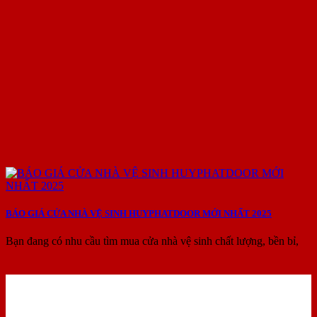
BÁO GIÁ CỬA NHÀ VỆ SINH HUYPHATDOOR MỚI NHẤT 2025
Bạn đang có nhu cầu tìm mua cửa nhà vệ sinh chất lượng, bền bỉ,