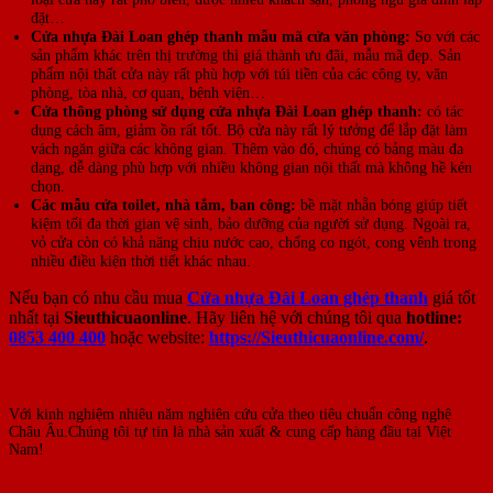
đặt…
Cửa nhựa Đài Loan ghép thanh mẫu mã cửa văn phòng:
So với các
sản phẩm khác trên thị trường thì giá thành ưu đãi, mẫu mã đẹp. Sản
phẩm nội thất cửa này rất phù hợp với túi tiền của các công ty, văn
phòng, tòa nhà, cơ quan, bệnh viện…
Cửa thông phòng sử dụng cửa nhựa Đài Loan ghép thanh:
có tác
dụng cách âm, giảm ồn rất tốt. Bộ cửa này rất lý tưởng để lắp đặt làm
vách ngăn giữa các không gian. Thêm vào đó, chúng có bảng màu đa
dạng, dễ dàng phù hợp với nhiều không gian nội thất mà không hề kén
chọn.
Các mẫu cửa toilet, nhà tắm, ban công:
bề mặt nhẵn bóng giúp tiết
kiệm tối đa thời gian vệ sinh, bảo dưỡng của người sử dụng. Ngoài ra,
vỏ cửa còn có khả năng chịu nước cao, chống co ngót, cong vênh trong
nhiều điều kiện thời tiết khác nhau.
Nếu bạn có nhu cầu mua
Cửa nhựa Đài Loan ghép thanh
giá tốt
nhất tại
Sieuthicuaonline
. Hãy liên hệ với chúng tôi qua
hotline:
0853 400 400
hoặc website:
https://Sieuthicuaonline.com/
.
Với kinh nghiệm nhiêu năm nghiên cứu cửa theo tiêu chuẩn công nghệ
Châu Âu.Chúng tôi tự tin là nhà sản xuất & cung cấp hàng đầu tại Việt
Nam!