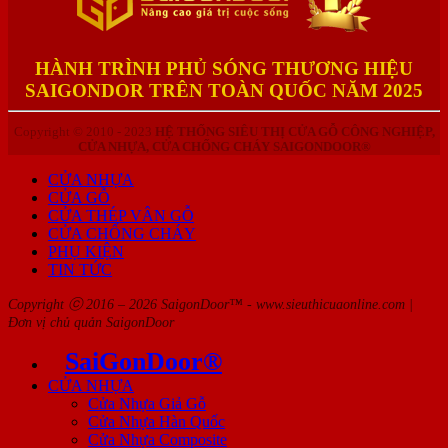
HÀNH TRÌNH PHỦ SÓNG THƯƠNG HIỆU
SAIGONDOR TRÊN TOÀN QUỐC NĂM 2025
Copyright © 2010 - 2023
HỆ THỐNG SIÊU THỊ CỬA GỖ CÔNG NGHIỆP,
CỬA NHỰA, CỬA CHỐNG CHÁY SAIGONDOOR®
CỬA NHỰA
CỬA GỖ
CỬA THÉP VÂN GỖ
CỬA CHỐNG CHÁY
PHỤ KIỆN
TIN TỨC
Copyright ⓒ 2016 – 2026 SaigonDoor™ - www.sieuthicuaonline.com |
Đơn vị chủ quản SaigonDoor
SaiGonDoor®
CỬA NHỰA
Cửa Nhựa Giả Gỗ
Cửa Nhựa Hàn Quốc
Cửa Nhựa Composite