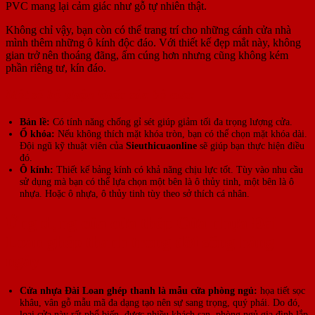
PVC mang lại cảm giác như gỗ tự nhiên thật.
Không chỉ vậy, bạn còn có thể trang trí cho những cánh cửa nhà
mình thêm những ô kính độc đáo. Với thiết kế đẹp mắt này, không
gian trở nên thoáng đãng, ấm cúng hơn nhưng cũng không kém
phần riêng tư, kín đáo.
Một số bộ phận khác của bộ cửa
:
Bản lề:
Có tính năng chống gỉ sét giúp giảm tối đa trọng lượng cửa.
Ổ khóa:
Nếu không thích mặt khóa tròn, bạn có thể chọn mặt khóa dài.
Đội ngũ kỹ thuật viên của
Sieuthicuaonline
sẽ giúp bạn thực hiện điều
đó.
Ô kính:
Thiết kế bảng kính có khả năng chịu lực tốt. Tùy vào nhu cầu
sử dụng mà bạn có thể lựa chọn một bên là ô thủy tinh, một bên là ô
nhựa. Hoặc ô nhựa, ô thủy tinh tùy theo sở thích cá nhân.
Ứng dụng của cửa thép Cửa nhựa Đài
Loan ghép thanh trong đời sống hàng
ngày
Cửa nhựa Đài Loan ghép thanh là mẫu cửa phòng ngủ:
họa tiết sọc
khâu, vân gỗ mẫu mã đa dạng tạo nên sự sang trọng, quý phái. Do đó,
loại cửa này rất phổ biến, được nhiều khách sạn, phòng ngủ gia đình lắp