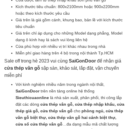
Cửa được làm từ thép nhập khẩu sơn phủ vân gỗ
là:
tại
Kích thước tiêu chuẩn: 800x2100mm hoặc 900x2200mm
2.850.000₫.
là:
hoặc theo kích thước yêu cầu
2.650.000₫.
Giá trên là giá gồm cánh, khung bao, bản lề với kích thước
tiêu chuẩn
Giá trên chỉ áp dụng cho những Model dạng phẳng, Model
dạng ô kính hay lá sách vui lòng liên hệ
Cửa phù hợp với nhiều vị trí khác nhau trong nhà
Miễn phí giao hàng trên 4 bộ trong nội thành Tp.HCM
Sale off trong hè 2023 vui cùng
SaiGonDoor
để nhận giá
cửa thép vân gỗ
sập sàn, khảo sát, lắp đặt, vận chuyển
miễn phí
Với kinh nghiệm nhiều năm trong ngành nội thất,
SaiGonDoor
trên nền tảng online hệ thống
Sieuthicuaonline
là nhà sản xuất, phân phối, thi công lắp
đặt các dòng
cửa thép vân gỗ, cửa thép nhập khẩu, cửa
thép giả gỗ, cửa thép vân gỗ
cho
phòng ngủ, cửa thép
vân gỗ biệt thự, cửa thép vân gỗ hai cánh biệt thự,
cửa sổ cửa thép vân gỗ
…đa dạng mẫu mã chất lượng