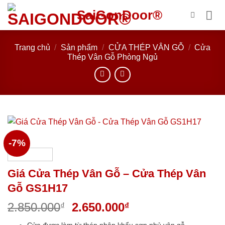
Bỏ
SaiGonDoor®
qua
nội
dung
Trang chủ
/
Sản phẩm
/
CỬA THÉP VÂN GỖ
/
Cửa
Thép Vân Gỗ Phòng Ngủ
-7%
Giá Cửa Thép Vân Gỗ – Cửa Thép Vân
Gỗ GS1H17
Giá
Giá
2.850.000
2.650.000
₫
₫
gốc
hiện