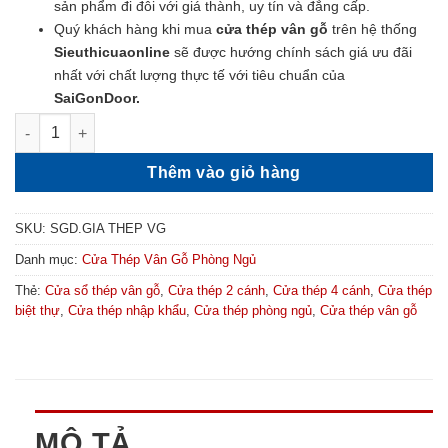
sản phẩm đi đôi với giá thành, uy tín và đẳng cấp.
Quý khách hàng khi mua
cửa thép vân gỗ
trên hệ thống
Sieuthicuaonline
sẽ được hướng chính sách giá ưu đãi
nhất với chất lượng thực tế với tiêu chuẩn của
SaiGonDoor.
Giá Cửa Thép Vân Gỗ - Cửa Thép Vân Gỗ GS1H17 số lượng
Thêm vào giỏ hàng
SKU:
SGD.GIA THEP VG
Danh mục:
Cửa Thép Vân Gỗ Phòng Ngủ
Thẻ:
Cửa sổ thép vân gỗ
,
Cửa thép 2 cánh
,
Cửa thép 4 cánh
,
Cửa thép
biệt thự
,
Cửa thép nhập khẩu
,
Cửa thép phòng ngủ
,
Cửa thép vân gỗ
MÔ TẢ