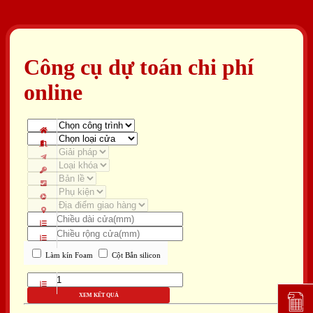
Công cụ dự toán chi phí
online
Làm kín Foam
Cột Bắn silicon
XEM KẾT QUẢ
Đặt lịc