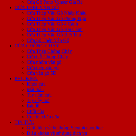
Cửa Gỗ Pano Veneer Giá Rẻ
CỬA THÉP VÂN GỖ
Cửa Thép Vân Gỗ Nhập Khẩu
Cửa Thép Vân Gỗ Phòng Ngủ
Cửa Thép Vân Gỗ 4 Cánh
Cửa Thép Vân Gỗ Hai Cánh
Cửa Thép Vân Gỗ Biệt Thự
Cửa Sổ Thép Vân Gỗ
CỬA CHỐNG CHÁY
Cửa Thép Chống Cháy
Cửa Gỗ Chống Cháy
Cửa nhôm vân gỗ
Cửa thép vân gỗ
Cửa vân gỗ 5D
PHỤ KIỆN
Khóa cửa
Mắt thần
Tay nắm cửa
Tay đẩy hơi
Bản lề
Chốt cửa
Cục hít chặn cửa
TIN TỨC
Giới thiệu về hệ thống Sieuthicuaonline
Điều khoản về sử dụng dịch vụ