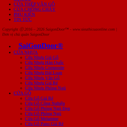
CỬA THÉP VÂN GỖ
CỬA CHỐNG CHÁY
PHỤ KIỆN
TIN TỨC
Copyright ⓒ 2016 – 2026 SaigonDoor™ - www.sieuthicuaonline.com |
Đơn vị chủ quản SaigonDoor
SaiGonDoor®
CỬA NHỰA
Cửa Nhựa Giả Gỗ
Cửa Nhựa Hàn Quốc
Cửa Nhựa Composite
Cửa Nhựa Đài Loan
Cửa Nhựa Vân Gỗ
Cửa Nhựa Giá Rẻ
Cửa Nhựa Phòng Ngủ
CỬA GỖ
Cửa Gỗ Giá Rẻ
Cửa Gỗ Công Nghiệp
Cửa Gỗ Phòng Ngủ Đẹp
Cửa Gỗ Phòng Ngủ
Cửa Gỗ Melamine
Cửa Gỗ Pano Giá Rẻ