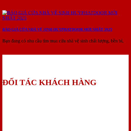
BÁO GIÁ CỬA NHÀ VỆ SINH HUYPHATDOOR MỚI NHẤT 2025
Bạn đang có nhu cầu tìm mua cửa nhà vệ sinh chất lượng, bền bỉ,
ĐỐI TÁC KHÁCH HÀNG