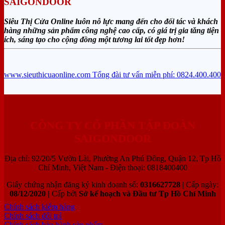
SAIGONDOOR
Siêu Thị Cửa Online luôn nỗ lực mang đến cho đối tác và khách
hàng những sản phẩm công nghệ cao cấp, có giá trị gia tăng tiện
ích, sáng tạo cho cộng đồng một tương lai tốt đẹp hơn!
www.sieuthicuaonline.com
Tổng đài tư vấn miễn phí: 0824.400.400
CÔNG TY CỔ PHẦN TẬP ĐOÀN
SAIGONDOOR
Địa chỉ: 92/20/5 Vườn Lài, Phường An Phú Đông, Quận 12, Tp Hồ
Chí Minh, Việt Nam - Điện thoại: 0818400400
Giấy chứng nhận đăng ký kinh doanh số:
0316627728
| Cấp ngày:
08/12/2020 |
Cấp bởi
Sở kế hoạch và Đầu tư Tp Hồ Chí Minh
Chính sách kiểm hàng
Chính sách đổi trả
Chính sách bảo hành sản phẩm