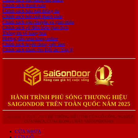
Chính sách thanh toán
Chính sách bảo mật thông tin
Chính sách bảo mật thanh toán
Chính sách vận chuyển và giao nhận
Chính sách về điều kiện giao dịch
Thông tin về hàng hóa
Hướng dẫn mua hàng online
Chính sách tuyển dụng việc làm
Chính sách dành cho Đối tác/ Đại lý
HÀNH TRÌNH PHỦ SÓNG THƯƠNG HIỆU
SAIGONDOR TRÊN TOÀN QUỐC NĂM 2025
Copyright © 2010 - 2023
HỆ THỐNG SIÊU THỊ CỬA GỖ CÔNG NGHIỆP,
CỬA NHỰA, CỬA CHỐNG CHÁY SAIGONDOOR®
CỬA NHỰA
CỬA GỖ