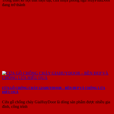
Trong thiết kế nội thất hiện đại, cửa nhựa phòng ngủ HuyPhatDoor
đang trở thành
CỬA GỖ CHỐNG CHÁY GIAHUYDOOR – BỀN ĐẸP VÀ CHỐNG LỬA
HIỆU QUẢ
Cửa gỗ chống cháy GiaHuyDoor là dòng sản phẩm được nhiều gia
đình, công trình